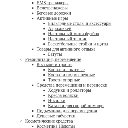
EMS тренажеры
Велотренажеры
Беговые дорожки
Активные игры
Бильярдные столы и аксессуары
Аэрохоккей
Настольный мини футбол
Настольный теннис
Баскетбольные стойки и щиты
Товары для активного отдыха
Батуты
Реабилитация, перемещение
Костыли и трости
Костыли локтевые
Костыли подмышечные
Трости опорные
Средства перемещения и переноски
Ходунки и роллаторы
Кресла-коляски
Носилки
Каталки для скорой помощи
Подъемники для перемещения
Душевые табуретки
Косметические средства
Косметика Histomer