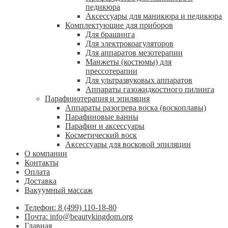
педикюра
Аксессуары для маникюра и педикюра
Комплектующие для приборов
Для брашинга
Для электрокоагуляторов
Для аппаратов мезотерапии
Манжеты (костюмы) для
прессотерапии
Для ультразвуковых аппаратов
Аппараты газожидкостного пилинга
Парафинотерапия и эпиляция
Аппараты разогрева воска (воскоплавы)
Парафиновые ванны
Парафин и аксессуары
Косметический воск
Аксессуары для восковой эпиляции
О компании
Контакты
Оплата
Доставка
Вакуумный массаж
Телефон: 8 (499) 110-18-80
Почта: info@beautykingdom.org
Главная