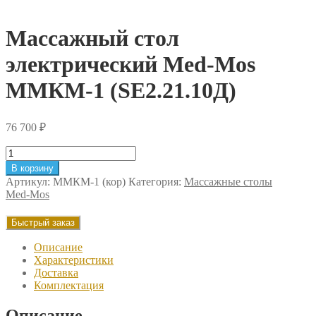
Массажный стол
электрический Med-Mos
ММКМ-1 (SE2.21.10Д)
76 700
₽
Количество
товара
В корзину
Массажный
Артикул:
ММКМ-1 (кор)
Категория:
Массажные столы
стол
Med-Mos
электрический
Med-
Быстрый заказ
Mos
ММКМ-1
Описание
(SE2.21.10Д)
Характеристики
Доставка
Комплектация
Описание