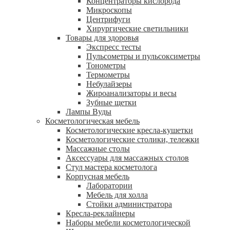
Концентраторы кислорода
Микроскопы
Центрифуги
Xирургические светильники
Товары для здоровья
Экспресс тесты
Пульсометры и пульсоксиметры
Тонометры
Термометры
Небулайзеры
Жироанализаторы и весы
Зубные щетки
Лампы Вуды
Косметологическая мебель
Косметологические кресла-кушетки
Косметологические столики, тележки
Массажные столы
Аксессуары для массажных столов
Стул мастера косметолога
Корпусная мебель
Лаборатории
Мебель для холла
Стойки администратора
Кресла-реклайнеры
Наборы мебели косметологической