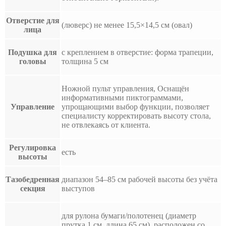
Отверстие для
(люверс) не менее 15,5×14,5 см (овал)
лица
Подушка для
с креплением в отверстие: форма трапеции,
головы
толщина 5 см
Ножной пульт управления, Оснащён
информативными пиктограммами,
Управление
упрощающими выбор функции, позволяет
специалисту корректировать высоту стола,
не отвлекаясь от клиента.
Регулировка
есть
высоты
Тазобедренная
диапазон 54–85 см рабочей высоты без учёта
секция
выступов
для рулона бумаги/полотенец (диаметр
прутка 1 см, длина 65 см), расположен со