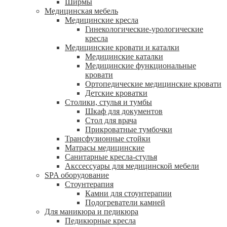
Ширмы
Медицинская мебель
Медицинские кресла
Гинекологические-урологические
кресла
Медицинские кровати и каталки
Медицинские каталки
Медицинские функциональные
кровати
Ортопедические медицинские кровати
Детские кроватки
Столики, стулья и тумбы
Шкаф для документов
Стол для врача
Прикроватные тумбочки
Трансфузионные стойки
Матрасы медицинские
Санитарные кресла-стулья
Акссессуары для медицинской мебели
SPA оборудование
Стоунтерапия
Камни для стоунтерапии
Подогреватели камней
Для маникюра и педикюра
Педикюрные кресла