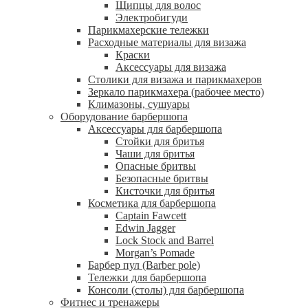
Щипцы для волос
Электробигуди
Парикмахерские тележки
Расходные материалы для визажа
Краски
Аксессуары для визажа
Столики для визажа и парикмахеров
Зеркало парикмахера (рабочее место)
Климазоны, сушуары
Оборудование барбершопа
Аксессуары для барбершопа
Стойки для бритья
Чаши для бритья
Опасные бритвы
Безопасные бритвы
Кисточки для бритья
Косметика для барбершопа
Captain Fawcett
Edwin Jagger
Lock Stock and Barrel
Morgan’s Pomade
Барбер пул (Barber pole)
Тележки для барбершопа
Консоли (столы) для барбершопа
Фитнес и тренажеры