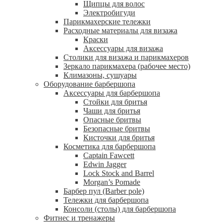
Щипцы для волос
Электробигуди
Парикмахерские тележки
Расходные материалы для визажа
Краски
Аксессуары для визажа
Столики для визажа и парикмахеров
Зеркало парикмахера (рабочее место)
Климазоны, сушуары
Оборудование барбершопа
Аксессуары для барбершопа
Стойки для бритья
Чаши для бритья
Опасные бритвы
Безопасные бритвы
Кисточки для бритья
Косметика для барбершопа
Captain Fawcett
Edwin Jagger
Lock Stock and Barrel
Morgan’s Pomade
Барбер пул (Barber pole)
Тележки для барбершопа
Консоли (столы) для барбершопа
Фитнес и тренажеры