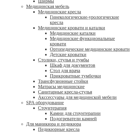
Ширмы
Медицинская мебель
Медицинские кресла
Гинекологические-урологические
кресла
Медицинские кровати и каталки
Медицинские каталки
Медицинские функциональные
кровати
Ортопедические медицинские кровати
Детские кроватки
Столики, стулья и тумбы
Шкаф для документов
Стол для врача
Прикроватные тумбочки
Трансфузионные стойки
Матрасы медицинские
Санитарные кресла-стулья
Акссессуары для медицинской мебели
SPA оборудование
Стоунтерапия
Камни для стоунтерапии
Подогреватели камней
Для маникюра и педикюра
Педикюрные кресла