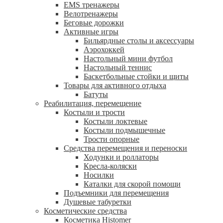
EMS тренажеры
Велотренажеры
Беговые дорожки
Активные игры
Бильярдные столы и аксессуары
Аэрохоккей
Настольный мини футбол
Настольный теннис
Баскетбольные стойки и щиты
Товары для активного отдыха
Батуты
Реабилитация, перемещение
Костыли и трости
Костыли локтевые
Костыли подмышечные
Трости опорные
Средства перемещения и переноски
Ходунки и роллаторы
Кресла-коляски
Носилки
Каталки для скорой помощи
Подъемники для перемещения
Душевые табуретки
Косметические средства
Косметика Histomer