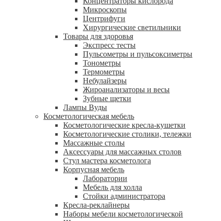
Концентраторы кислорода
Микроскопы
Центрифуги
Xирургические светильники
Товары для здоровья
Экспресс тесты
Пульсометры и пульсоксиметры
Тонометры
Термометры
Небулайзеры
Жироанализаторы и весы
Зубные щетки
Лампы Вуды
Косметологическая мебель
Косметологические кресла-кушетки
Косметологические столики, тележки
Массажные столы
Аксессуары для массажных столов
Стул мастера косметолога
Корпусная мебель
Лаборатории
Мебель для холла
Стойки администратора
Кресла-реклайнеры
Наборы мебели косметологической