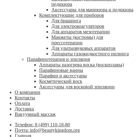
педикюра
Аксессуары для маникюра и педикюра
Комплектующие для приборов
Для брашинга
Для электрокоагуляторов
Для аппаратов мезотерапии
Манжеты (костюмы) для
прессотерапии
Для ультразвуковых аппаратов
Аппараты газожидкостного пилинга
Парафинотерапия и эпиляция
Аппараты разогрева воска (воскоплавы)
Парафиновые ванны
Парафин и аксессуары
Косметический воск
Аксессуары для восковой эпиляции
О компании
Контакты
Оплата
Доставка
Вакуумный массаж
Телефон: 8 (499) 110-18-80
Почта: info@beautykingdom.org
Главная