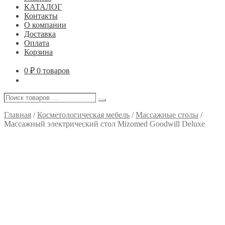
КАТАЛОГ
Контакты
О компании
Доставка
Оплата
Корзина
0
₽
0 товаров
Поиск
Поиск
товаров
…
Главная
/
Косметологическая мебель
/
Массажные столы
/
Массажный электрический стол Mizomed Goodwill Deluxe