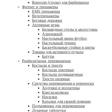
Консоли (столы) для барбершопа
Фитнес и тренажеры
EMS тренажеры
Велотренажеры
Беговые дорожки
Активные игры
Бильярдные столы и аксессуары
Аэрохоккей
Настольный мини футбол
Настольный теннис
Баскетбольные стойки и щиты
Товары для активного отдыха
Батуты
Реабилитация, перемещение
Костыли и трости
Костыли локтевые
Костыли подмышечные
Трости опорные
Средства перемещения и переноски
Ходунки и роллаторы
Кресла-коляски
Носилки
Каталки для скорой помощи
Подъемники для перемещения
Душевые табуретки