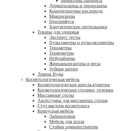
Мониторы пациента
Дерматоскопы и трихоскопы
Концентраторы кислорода
Микроскопы
Центрифуги
Xирургические светильники
Товары для здоровья
Экспресс тесты
Пульсометры и пульсоксиметры
Тонометры
Термометры
Небулайзеры
Жироанализаторы и весы
Зубные щетки
Лампы Вуды
Косметологическая мебель
Косметологические кресла-кушетки
Косметологические столики, тележки
Массажные столы
Аксессуары для массажных столов
Стул мастера косметолога
Корпусная мебель
Лаборатории
Мебель для холла
Стойки администратора