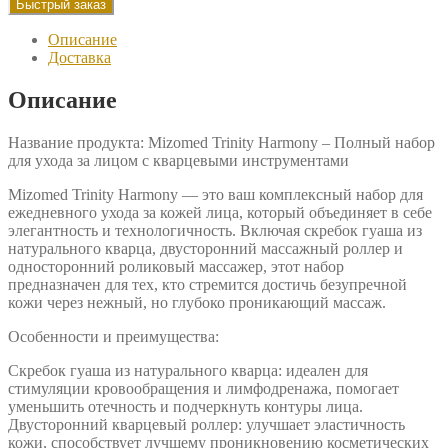
Быстрый заказ
роллера
(ролика)
Описание
и
Доставка
скребок
для
Описание
лица
из
кварца
Название продукта: Mizomed Trinity Harmony – Полный набор
Mizomed
для ухода за лицом с кварцевыми инструментами
Trinity
Harmony
Mizomed Trinity Harmony — это ваш комплексный набор для
3
ежедневного ухода за кожей лица, который объединяет в себе
в
элегантность и технологичность. Включая скребок гуаша из
1
натурального кварца, двусторонний массажный роллер и
зеленый
односторонний роликовый массажер, этот набор
предназначен для тех, кто стремится достичь безупречной
кожи через нежный, но глубоко проникающий массаж.
Особенности и преимущества:
Скребок гуаша из натурального кварца: идеален для
стимуляции кровообращения и лимфодренажа, помогает
уменьшить отечность и подчеркнуть контуры лица.
Двусторонний кварцевый роллер: улучшает эластичность
кожи, способствует лучшему проникновению косметических