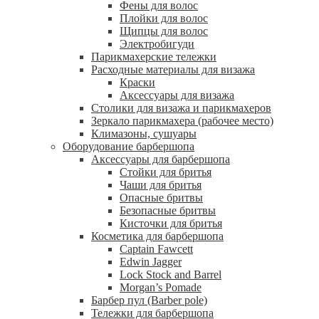
Фены для волос
Плойки для волос
Щипцы для волос
Электробигуди
Парикмахерские тележки
Расходные материалы для визажа
Краски
Аксессуары для визажа
Столики для визажа и парикмахеров
Зеркало парикмахера (рабочее место)
Климазоны, сушуары
Оборудование барбершопа
Аксессуары для барбершопа
Стойки для бритья
Чаши для бритья
Опасные бритвы
Безопасные бритвы
Кисточки для бритья
Косметика для барбершопа
Captain Fawcett
Edwin Jagger
Lock Stock and Barrel
Morgan’s Pomade
Барбер пул (Barber pole)
Тележки для барбершопа