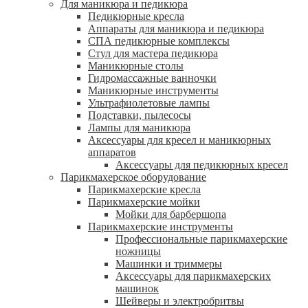
Для маникюра и педикюра
Педикюрные кресла
Аппараты для маникюра и педикюра
СПА педикюрные комплексы
Стул для мастера педикюра
Маникюрные столы
Гидромассажные ванночки
Маникюрные инструменты
Ультрафиолетовые лампы
Подставки, пылесосы
Лампы для маникюра
Аксессуары для кресел и маникюрных
аппаратов
Аксессуары для педикюрных кресел
Парикмахерское оборудование
Парикмахерские кресла
Парикмахерские мойки
Мойки для барбершопа
Парикмахерские инструменты
Профессиональные парикмахерские
ножницы
Машинки и триммеры
Аксессуары для парикмахерских
машинок
Шейверы и электробритвы