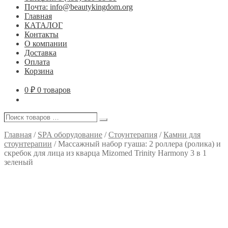
Почта: info@beautykingdom.org
Главная
КАТАЛОГ
Контакты
О компании
Доставка
Оплата
Корзина
0
₽
0 товаров
Поиск
Поиск
товаров
…
Главная
/
SPA оборудование
/
Стоунтерапия
/
Камни для
стоунтерапии
/
Массажный набор гуаша: 2 роллера (ролика) и
скребок для лица из кварца Mizomed Trinity Harmony 3 в 1
зеленый