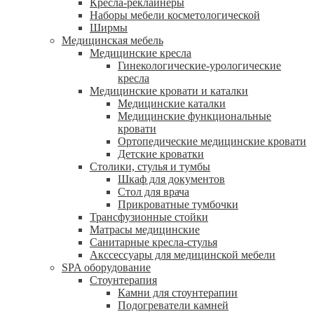
Кресла-реклайнеры
Наборы мебели косметологической
Ширмы
Медицинская мебель
Медицинские кресла
Гинекологические-урологические
кресла
Медицинские кровати и каталки
Медицинские каталки
Медицинские функциональные
кровати
Ортопедические медицинские кровати
Детские кроватки
Столики, стулья и тумбы
Шкаф для документов
Стол для врача
Прикроватные тумбочки
Трансфузионные стойки
Матрасы медицинские
Санитарные кресла-стулья
Акссессуары для медицинской мебели
SPA оборудование
Стоунтерапия
Камни для стоунтерапии
Подогреватели камней