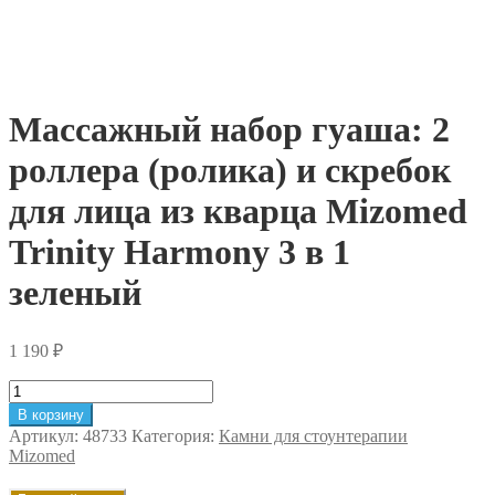
Массажный набор гуаша: 2
роллера (ролика) и скребок
для лица из кварца Mizomed
Trinity Harmony 3 в 1
зеленый
1 190
₽
Количество
товара
В корзину
Массажный
Артикул:
48733
Категория:
Камни для стоунтерапии
набор
Mizomed
гуаша:
2