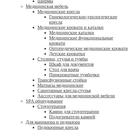
Ширмы
Медицинская мебель
Медицинские кресла
Гинекологические-урологические
кресла
Медицинские кровати и каталки
Медицинские каталки
Медицинские функциональные
кровати
Ортопедические медицинские кровати
Детские кроватки
Столики, стулья и тумбы
Шкаф для документов
Стол для врача
Прикроватные тумбочки
Трансфузионные стойки
Матрасы медицинские
Санитарные кресла-стулья
Акссессуары для медицинской мебели
SPA оборудование
Стоунтерапия
Камни для стоунтерапии
Подогреватели камней
Для маникюра и педикюра
Педикюрные кресла