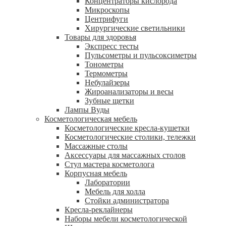
Концентраторы кислорода
Микроскопы
Центрифуги
Xирургические светильники
Товары для здоровья
Экспресс тесты
Пульсометры и пульсоксиметры
Тонометры
Термометры
Небулайзеры
Жироанализаторы и весы
Зубные щетки
Лампы Вуды
Косметологическая мебель
Косметологические кресла-кушетки
Косметологические столики, тележки
Массажные столы
Аксессуары для массажных столов
Стул мастера косметолога
Корпусная мебель
Лаборатории
Мебель для холла
Стойки администратора
Кресла-реклайнеры
Наборы мебели косметологической