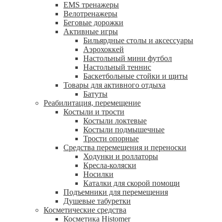
EMS тренажеры
Велотренажеры
Беговые дорожки
Активные игры
Бильярдные столы и аксессуары
Аэрохоккей
Настольный мини футбол
Настольный теннис
Баскетбольные стойки и щиты
Товары для активного отдыха
Батуты
Реабилитация, перемещение
Костыли и трости
Костыли локтевые
Костыли подмышечные
Трости опорные
Средства перемещения и переноски
Ходунки и роллаторы
Кресла-коляски
Носилки
Каталки для скорой помощи
Подъемники для перемещения
Душевые табуретки
Косметические средства
Косметика Histomer