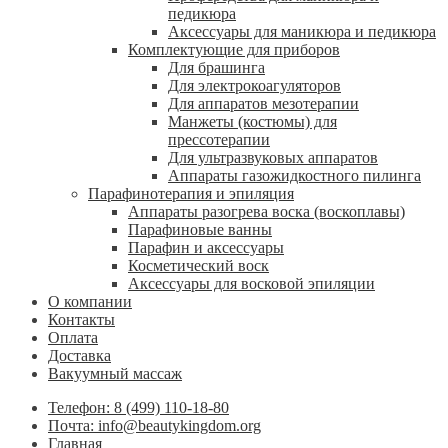
педикюра
Аксессуары для маникюра и педикюра
Комплектующие для приборов
Для брашинга
Для электрокоагуляторов
Для аппаратов мезотерапии
Манжеты (костюмы) для
прессотерапии
Для ультразвуковых аппаратов
Аппараты газожидкостного пилинга
Парафинотерапия и эпиляция
Аппараты разогрева воска (воскоплавы)
Парафиновые ванны
Парафин и аксессуары
Косметический воск
Аксессуары для восковой эпиляции
О компании
Контакты
Оплата
Доставка
Вакуумный массаж
Телефон: 8 (499) 110-18-80
Почта: info@beautykingdom.org
Главная