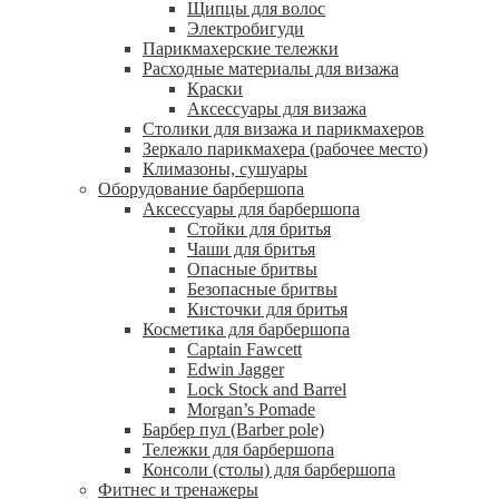
Щипцы для волос
Электробигуди
Парикмахерские тележки
Расходные материалы для визажа
Краски
Аксессуары для визажа
Столики для визажа и парикмахеров
Зеркало парикмахера (рабочее место)
Климазоны, сушуары
Оборудование барбершопа
Аксессуары для барбершопа
Стойки для бритья
Чаши для бритья
Опасные бритвы
Безопасные бритвы
Кисточки для бритья
Косметика для барбершопа
Captain Fawcett
Edwin Jagger
Lock Stock and Barrel
Morgan’s Pomade
Барбер пул (Barber pole)
Тележки для барбершопа
Консоли (столы) для барбершопа
Фитнес и тренажеры