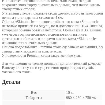
Наполнитель Premium столов: пена Hard-Foam, которая
сохранит свою форму значительно дольше, чем наполнитель
стандартных столов;
У Premium столов покрытие стола сделано из 6-сантиметровой
пены, а у стандартных столов из 4 см.
Обивка «Skin-touch» — износостойкая эко кожа «Skin-touch»
не только приятней на ощупь, но и долговечней ПВХ Винила,
которыми обычно обтягивают столы. Обивка из ПВХ винила
уже через год интенсивного использования начинает
трескаться и облезать, в то время как эко кожа «Skin-touch»
изнашивается значительно дольше.
Основа подголовника Premium стола сделана из алюминия, а у
стандартных моделей из пластмассы.
У поверхности Premium стола закругленные углы.
Эти улучшения не только придадут дополнительный комфорт
Вашему клиенту, но и существенно продлят срок службы
массажного стола.
Детали
Вес
16 кг
Габариты
980 × 230 × 750 мм