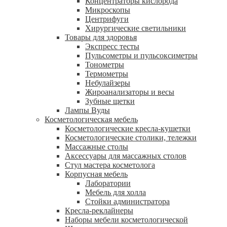
Концентраторы кислорода
Микроскопы
Центрифуги
Xирургические светильники
Товары для здоровья
Экспресс тесты
Пульсометры и пульсоксиметры
Тонометры
Термометры
Небулайзеры
Жироанализаторы и весы
Зубные щетки
Лампы Вуды
Косметологическая мебель
Косметологические кресла-кушетки
Косметологические столики, тележки
Массажные столы
Аксессуары для массажных столов
Стул мастера косметолога
Корпусная мебель
Лаборатории
Мебель для холла
Стойки администратора
Кресла-реклайнеры
Наборы мебели косметологической