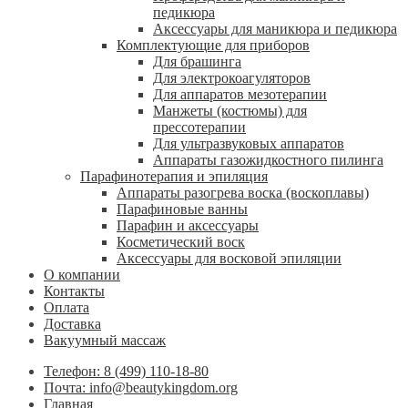
педикюра
Аксессуары для маникюра и педикюра
Комплектующие для приборов
Для брашинга
Для электрокоагуляторов
Для аппаратов мезотерапии
Манжеты (костюмы) для
прессотерапии
Для ультразвуковых аппаратов
Аппараты газожидкостного пилинга
Парафинотерапия и эпиляция
Аппараты разогрева воска (воскоплавы)
Парафиновые ванны
Парафин и аксессуары
Косметический воск
Аксессуары для восковой эпиляции
О компании
Контакты
Оплата
Доставка
Вакуумный массаж
Телефон: 8 (499) 110-18-80
Почта: info@beautykingdom.org
Главная