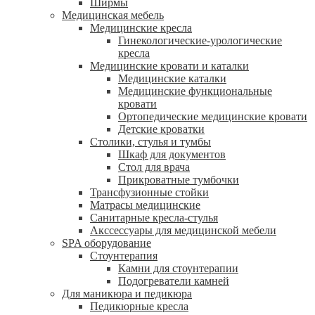
Ширмы
Медицинская мебель
Медицинские кресла
Гинекологические-урологические
кресла
Медицинские кровати и каталки
Медицинские каталки
Медицинские функциональные
кровати
Ортопедические медицинские кровати
Детские кроватки
Столики, стулья и тумбы
Шкаф для документов
Стол для врача
Прикроватные тумбочки
Трансфузионные стойки
Матрасы медицинские
Санитарные кресла-стулья
Акссессуары для медицинской мебели
SPA оборудование
Стоунтерапия
Камни для стоунтерапии
Подогреватели камней
Для маникюра и педикюра
Педикюрные кресла