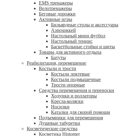
EMS тренажеры
Велотренажеры
Беговые дорожки
Активные игры
Бильярдные столы и аксессуары
Аэрохоккей
Настольный мини футбол
Настольный теннис
Баскетбольные стойки и щиты
Товары для активного отдыха
Батуты
Реабилитация, перемещение
Костыли и трости
Костыли локтевые
Костыли подмышечные
Трости опорные
Средства перемещения и переноски
Ходунки и роллаторы
Кресла-коляски
Носилки
Каталки для скорой помощи
Подъемники для перемещения
Душевые табуретки
Косметические средства
Косметика Histomer