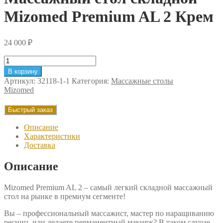
Mizomed Premium AL 2 Крем
24 000
₽
Количество
товара
В корзину
Массажный
Артикул:
32118-1-1
Категория:
Массажные столы
стол
Mizomed
складной
Mizomed
Быстрый заказ
Premium
AL
Описание
2
Характеристики
Крем
Доставка
Описание
Mizomed Premium AL 2 – cамый легкий складной массажный
стол на рынке в премиум сегменте!
Вы – профессиональный массажист, мастер по наращиванию
ресниц, или делаете перманентный макияж? В таком случае,