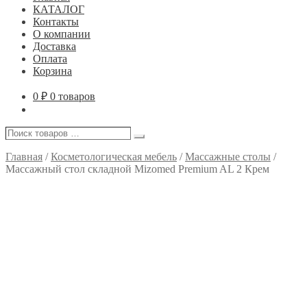
КАТАЛОГ
Контакты
О компании
Доставка
Оплата
Корзина
0
₽
0 товаров
Поиск
Поиск
товаров
…
Главная
/
Косметологическая мебель
/
Массажные столы
/
Массажный стол складной Mizomed Premium AL 2 Крем