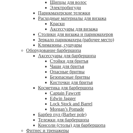
Щипцы для волос
Электробигуди
Парикмахерские тележки
Расходные материалы для визажа
Краски
Аксессуары для визажа
Столики для визажа и парикмахеров
Зеркало парикмахера (рабочее место)
Климазоны, сушуары
Оборудование барбершопа
Аксессуары для барбершопа
Стойки для бритья
Чаши для бритья
Опасные бритвы
Безопасные бритвы
Кисточки для бритья
Косметика для барбершопа
Captain Fawcett
Edwin Jagger
Lock Stock and Barrel
Morgan’s Pomade
Барбер пул (Barber pole)
Тележки для барбершопа
Консоли (столы) для барбершопа
Фитнес и тренажеры