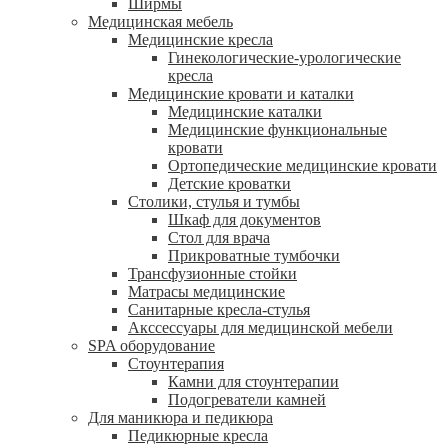
Ширмы
Медицинская мебель
Медицинские кресла
Гинекологические-урологические
кресла
Медицинские кровати и каталки
Медицинские каталки
Медицинские функциональные
кровати
Ортопедические медицинские кровати
Детские кроватки
Столики, стулья и тумбы
Шкаф для документов
Стол для врача
Прикроватные тумбочки
Трансфузионные стойки
Матрасы медицинские
Санитарные кресла-стулья
Акссессуары для медицинской мебели
SPA оборудование
Стоунтерапия
Камни для стоунтерапии
Подогреватели камней
Для маникюра и педикюра
Педикюрные кресла