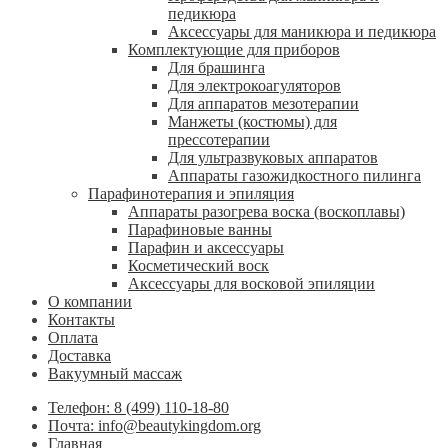
педикюра
Аксессуары для маникюра и педикюра
Комплектующие для приборов
Для брашинга
Для электрокоагуляторов
Для аппаратов мезотерапии
Манжеты (костюмы) для
прессотерапии
Для ультразвуковых аппаратов
Аппараты газожидкостного пилинга
Парафинотерапия и эпиляция
Аппараты разогрева воска (воскоплавы)
Парафиновые ванны
Парафин и аксессуары
Косметический воск
Аксессуары для восковой эпиляции
О компании
Контакты
Оплата
Доставка
Вакуумный массаж
Телефон: 8 (499) 110-18-80
Почта: info@beautykingdom.org
Главная