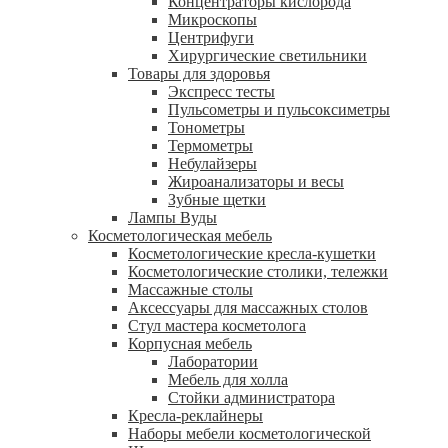
Концентраторы кислорода
Микроскопы
Центрифуги
Xирургические светильники
Товары для здоровья
Экспресс тесты
Пульсометры и пульсоксиметры
Тонометры
Термометры
Небулайзеры
Жироанализаторы и весы
Зубные щетки
Лампы Вуды
Косметологическая мебель
Косметологические кресла-кушетки
Косметологические столики, тележки
Массажные столы
Аксессуары для массажных столов
Стул мастера косметолога
Корпусная мебель
Лаборатории
Мебель для холла
Стойки администратора
Кресла-реклайнеры
Наборы мебели косметологической