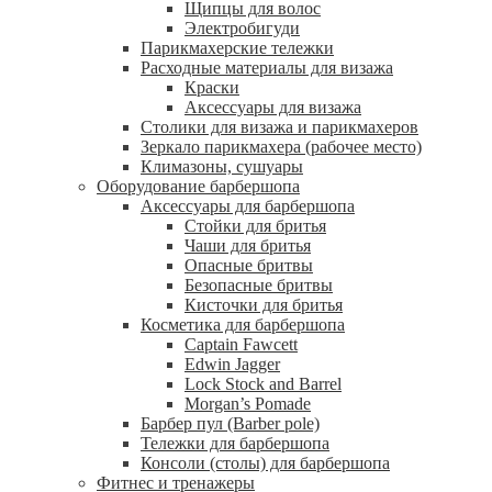
Щипцы для волос
Электробигуди
Парикмахерские тележки
Расходные материалы для визажа
Краски
Аксессуары для визажа
Столики для визажа и парикмахеров
Зеркало парикмахера (рабочее место)
Климазоны, сушуары
Оборудование барбершопа
Аксессуары для барбершопа
Стойки для бритья
Чаши для бритья
Опасные бритвы
Безопасные бритвы
Кисточки для бритья
Косметика для барбершопа
Captain Fawcett
Edwin Jagger
Lock Stock and Barrel
Morgan’s Pomade
Барбер пул (Barber pole)
Тележки для барбершопа
Консоли (столы) для барбершопа
Фитнес и тренажеры