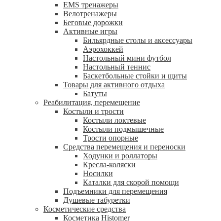
EMS тренажеры
Велотренажеры
Беговые дорожки
Активные игры
Бильярдные столы и аксессуары
Аэрохоккей
Настольный мини футбол
Настольный теннис
Баскетбольные стойки и щиты
Товары для активного отдыха
Батуты
Реабилитация, перемещение
Костыли и трости
Костыли локтевые
Костыли подмышечные
Трости опорные
Средства перемещения и переноски
Ходунки и роллаторы
Кресла-коляски
Носилки
Каталки для скорой помощи
Подъемники для перемещения
Душевые табуретки
Косметические средства
Косметика Histomer