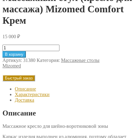
массажа) Mizomed Comfort
Крем
15 000
₽
Количество
товара
В корзину
Массажный
Артикул:
31380
Категория:
Массажные столы
стул
Mizomed
(кресло
для
Быстрый заказ
массажа)
Mizomed
Описание
Comfort
Характеристики
Крем
Доставка
Описание
Массажное кресло для шейно-воротниковой зоны
Каркас изделия выполнен из алюминия, поэтому обладает