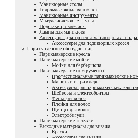
Маникюрные столы
Гидромассажные ванночки
Маникюрные инструменты
Ультрафиолетовые лампы
Подставки, пылесосы
Лампы для маникюра
Аксессуары для кресел и маникюрных аппара
Аксессуары для педикюрных кресел
Парикмахерское оборудование
Парикмахерские кресла
Парикмахерские мойки
Мойки для барбершопа
Парикмахерские инструменты
Профессиональные парикмахерские но
Машинки и триммеры
Аксессуары для парикмахерских машин
Шейверы и электробритвы
Фены для волос
Плойки для волос
Щипцы для волос
Электробигуди
Парикмахерские тележки
Расходные материалы для визажа
Краски
Аксессуары для визажа