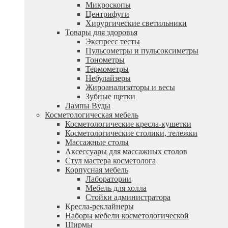
Микроскопы
Центрифуги
Xирургические светильники
Товары для здоровья
Экспресс тесты
Пульсометры и пульсоксиметры
Тонометры
Термометры
Небулайзеры
Жироанализаторы и весы
Зубные щетки
Лампы Вуды
Косметологическая мебель
Косметологические кресла-кушетки
Косметологические столики, тележки
Массажные столы
Аксессуары для массажных столов
Стул мастера косметолога
Корпусная мебель
Лаборатории
Мебель для холла
Стойки администратора
Кресла-реклайнеры
Наборы мебели косметологической
Ширмы