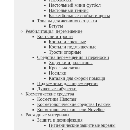
Настольный мини футбол
Настольный теннис
Баскетбольные стойки и щиты
Товары для активного отдыха
Батуты
Реабилитация, перемещение
Костыли и трости
Костыли локтевые
Костыли подмышечные
Трости опорные
Средства перемещения и переноски
Ходунки и роллаторы
Кресла-коляски
Носилки
Каталки для скорой помощи
Подъемники для перемещения
Душевые табуретки
Косметические средства
Косметика Histomer
Косметологические средства Гельтек
Косметологические гели Noveline
Расходные материалы
Защита и дезинфекция
Гигиенические защитные экраны