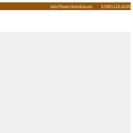
info@beautykingdom.org
8 (499) 110-18-80