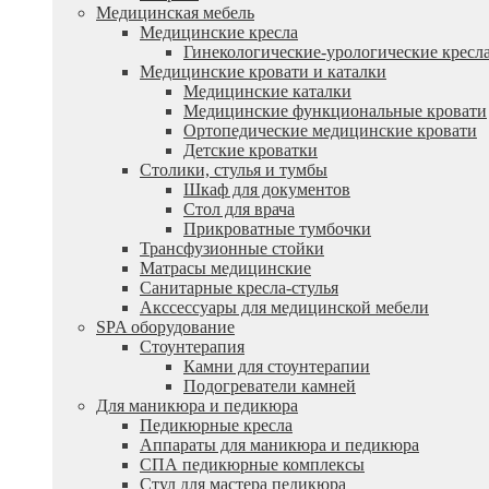
Медицинская мебель
Медицинские кресла
Гинекологические-урологические кресл
Медицинские кровати и каталки
Медицинские каталки
Медицинские функциональные кровати
Ортопедические медицинские кровати
Детские кроватки
Столики, стулья и тумбы
Шкаф для документов
Стол для врача
Прикроватные тумбочки
Трансфузионные стойки
Матрасы медицинские
Санитарные кресла-стулья
Акссессуары для медицинской мебели
SPA оборудование
Стоунтерапия
Камни для стоунтерапии
Подогреватели камней
Для маникюра и педикюра
Педикюрные кресла
Аппараты для маникюра и педикюра
СПА педикюрные комплексы
Стул для мастера педикюра