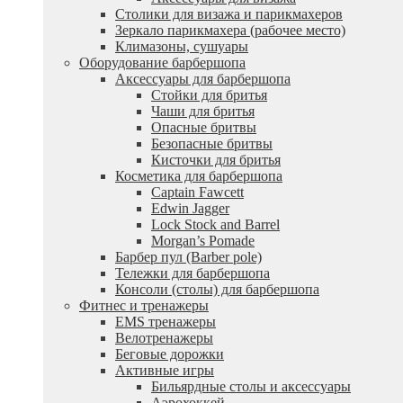
Столики для визажа и парикмахеров
Зеркало парикмахера (рабочее место)
Климазоны, сушуары
Оборудование барбершопа
Аксессуары для барбершопа
Стойки для бритья
Чаши для бритья
Опасные бритвы
Безопасные бритвы
Кисточки для бритья
Косметика для барбершопа
Captain Fawcett
Edwin Jagger
Lock Stock and Barrel
Morgan’s Pomade
Барбер пул (Barber pole)
Тележки для барбершопа
Консоли (столы) для барбершопа
Фитнес и тренажеры
EMS тренажеры
Велотренажеры
Беговые дорожки
Активные игры
Бильярдные столы и аксессуары
Аэрохоккей