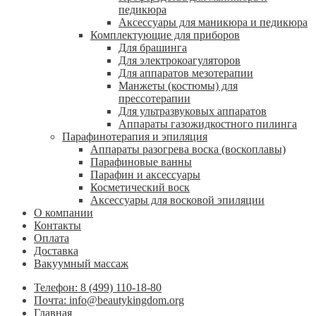
педикюра
Аксессуары для маникюра и педикюра
Комплектующие для приборов
Для брашинга
Для электрокоагуляторов
Для аппаратов мезотерапии
Манжеты (костюмы) для
прессотерапии
Для ультразвуковых аппаратов
Аппараты газожидкостного пилинга
Парафинотерапия и эпиляция
Аппараты разогрева воска (воскоплавы)
Парафиновые ванны
Парафин и аксессуары
Косметический воск
Аксессуары для восковой эпиляции
О компании
Контакты
Оплата
Доставка
Вакуумный массаж
Телефон: 8 (499) 110-18-80
Почта: info@beautykingdom.org
Главная