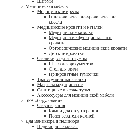
Ширмы
Медицинская мебель
Медицинские кресла
Гинекологические-урологические
кресла
Медицинские кровати и каталки
Медицинские каталки
Медицинские функциональные
кровати
Ортопедические медицинские кровати
Детские кроватки
Столики, стулья и тумбы
Шкаф для документов
Стол для врача
Прикроватные тумбочки
Трансфузионные стойки
Матрасы медицинские
Санитарные кресла-стулья
Акссессуары для медицинской мебели
SPA оборудование
Стоунтерапия
Камни для стоунтерапии
Подогреватели камней
Для маникюра и педикюра
Педикюрные кресла