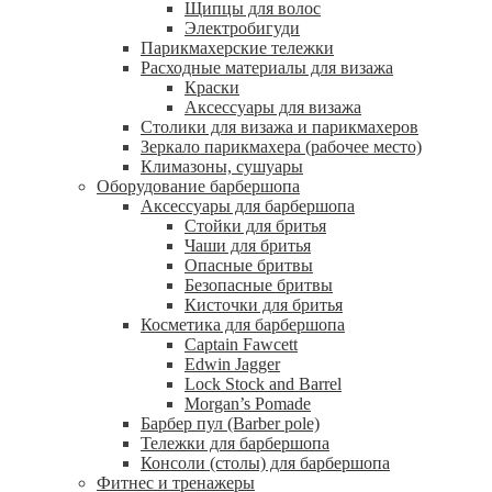
Щипцы для волос
Электробигуди
Парикмахерские тележки
Расходные материалы для визажа
Краски
Аксессуары для визажа
Столики для визажа и парикмахеров
Зеркало парикмахера (рабочее место)
Климазоны, сушуары
Оборудование барбершопа
Аксессуары для барбершопа
Стойки для бритья
Чаши для бритья
Опасные бритвы
Безопасные бритвы
Кисточки для бритья
Косметика для барбершопа
Captain Fawcett
Edwin Jagger
Lock Stock and Barrel
Morgan’s Pomade
Барбер пул (Barber pole)
Тележки для барбершопа
Консоли (столы) для барбершопа
Фитнес и тренажеры