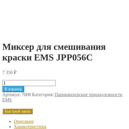
Миксер для смешивания
краски EMS JPP056C
7 350
₽
Количество
товара
В корзину
Миксер
Артикул:
7008
Категория:
Парикмахерские принадлежности
для
EMS
смешивания
краски
Быстрый заказ
EMS
JPP056C
Описание
Характеристики