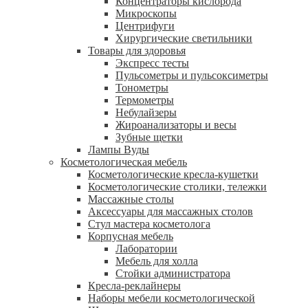
Концентраторы кислорода
Микроскопы
Центрифуги
Xирургические светильники
Товары для здоровья
Экспресс тесты
Пульсометры и пульсоксиметры
Тонометры
Термометры
Небулайзеры
Жироанализаторы и весы
Зубные щетки
Лампы Вуды
Косметологическая мебель
Косметологические кресла-кушетки
Косметологические столики, тележки
Массажные столы
Аксессуары для массажных столов
Стул мастера косметолога
Корпусная мебель
Лаборатории
Мебель для холла
Стойки администратора
Кресла-реклайнеры
Наборы мебели косметологической