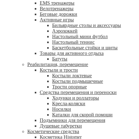
EMS тренажеры
Велотренажеры
Беговые дорожки
Активные игры
Бильярдные столы и аксессуары
Аэрохоккей
Настольный мини футбол
Настольный теннис
Баскетбольные стойки и щиты
Товары для активного отдыха
Батуты
Реабилитация, перемещение
Костыли и трости
Костыли локтевые
Костыли подмышечные
Трости опорные
Средства перемещения и переноски
Ходунки и роллаторы
Кресла-коляски
Носилки
Каталки для скорой помощи
Подъемники для перемещения
Душевые табуретки
Косметические средства
Косметика Histomer