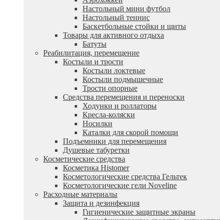
Настольный мини футбол
Настольный теннис
Баскетбольные стойки и щиты
Товары для активного отдыха
Батуты
Реабилитация, перемещение
Костыли и трости
Костыли локтевые
Костыли подмышечные
Трости опорные
Средства перемещения и переноски
Ходунки и роллаторы
Кресла-коляски
Носилки
Каталки для скорой помощи
Подъемники для перемещения
Душевые табуретки
Косметические средства
Косметика Histomer
Косметологические средства Гельтек
Косметологические гели Noveline
Расходные материалы
Защита и дезинфекция
Гигиенические защитные экраны