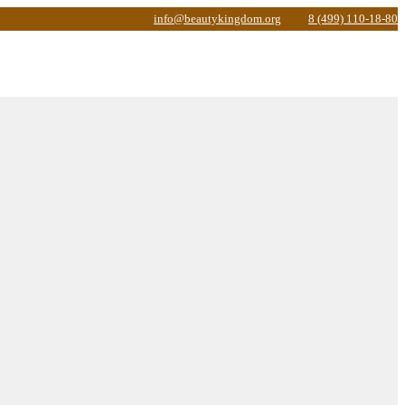
info@beautykingdom.org
8 (499) 110-18-80