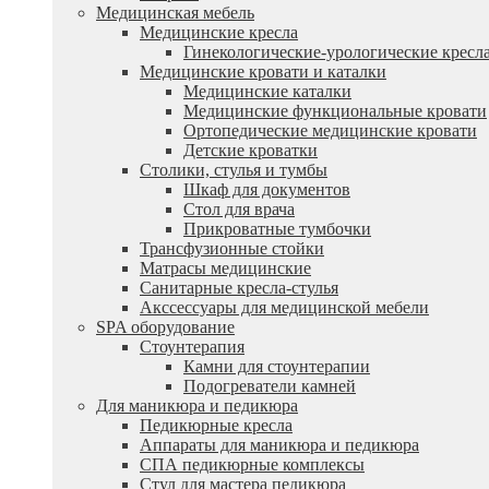
Медицинская мебель
Медицинские кресла
Гинекологические-урологические кресл
Медицинские кровати и каталки
Медицинские каталки
Медицинские функциональные кровати
Ортопедические медицинские кровати
Детские кроватки
Столики, стулья и тумбы
Шкаф для документов
Стол для врача
Прикроватные тумбочки
Трансфузионные стойки
Матрасы медицинские
Санитарные кресла-стулья
Акссессуары для медицинской мебели
SPA оборудование
Стоунтерапия
Камни для стоунтерапии
Подогреватели камней
Для маникюра и педикюра
Педикюрные кресла
Аппараты для маникюра и педикюра
СПА педикюрные комплексы
Стул для мастера педикюра