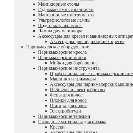
Маникюрные столы
Гидромассажные ванночки
Маникюрные инструменты
Ультрафиолетовые лампы
Подставки, пылесосы
Лампы для маникюра
Аксессуары для кресел и маникюрных аппара
Аксессуары для педикюрных кресел
Парикмахерское оборудование
Парикмахерские кресла
Парикмахерские мойки
Мойки для барбершопа
Парикмахерские инструменты
Профессиональные парикмахерские но
Машинки и триммеры
Аксессуары для парикмахерских машин
Шейверы и электробритвы
Фены для волос
Плойки для волос
Щипцы для волос
Электробигуди
Парикмахерские тележки
Расходные материалы для визажа
Краски
Аксессуары для визажа