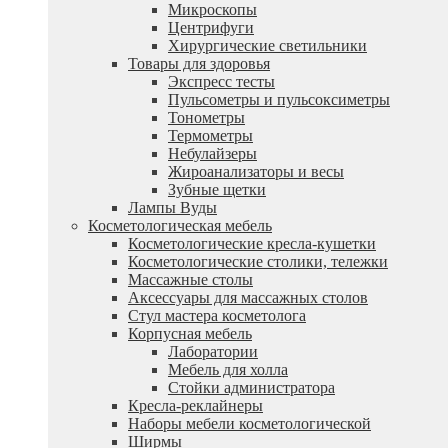
Микроскопы
Центрифуги
Xирургические светильники
Товары для здоровья
Экспресс тесты
Пульсометры и пульсоксиметры
Тонометры
Термометры
Небулайзеры
Жироанализаторы и весы
Зубные щетки
Лампы Вуды
Косметологическая мебель
Косметологические кресла-кушетки
Косметологические столики, тележки
Массажные столы
Аксессуары для массажных столов
Стул мастера косметолога
Корпусная мебель
Лаборатории
Мебель для холла
Стойки администратора
Кресла-реклайнеры
Наборы мебели косметологической
Ширмы