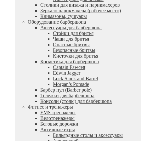
Столики для визажа и парикмахеров
Зеркало парикмахера (рабочее место)
Климазоны, сушуары
Оборудование барбершопа
Аксессуары для барбершопа
Стойки для бритья
Чаши для бритья
Опасные бритвы
Безопасные бритвы
Кисточки для бритья
Косметика для барбершопа
Captain Fawcett
Edwin Jagger
Lock Stock and Barrel
Morgan’s Pomade
Барбер пул (Barber pole)
Тележки для барбершопа
Консоли (столы) для барбершопа
Фитнес и тренажеры
EMS тренажеры
Велотренажеры
Беговые дорожки
Активные игры
Бильярдные столы и аксессуары
Аэрохоккей