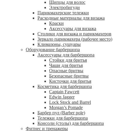
Щипцы для волос
Электробигуди
Парикмахерские тележки
Расходные материалы для визажа
Краски
Аксессуары для визажа
Столики для визажа и парикмахеров
Зеркало парикмахера (рабочее место)
Климазоны, сушуары
Оборудование барбершопа
Аксессуары для барбершопа
Стойки для бритья
Чаши для бритья
Опасные бритвы
Безопасные бритвы
Кисточки для бритья
Косметика для барбершопа
Captain Fawcett
Edwin Jagger
Lock Stock and Barrel
Morgan’s Pomade
Барбер пул (Barber pole)
Тележки для барбершопа
Консоли (столы) для барбершопа
Фитнес и тренажеры