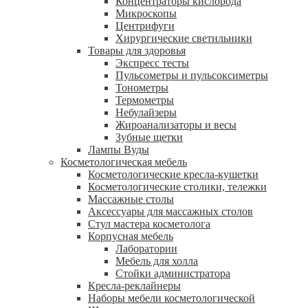
Концентраторы кислорода
Микроскопы
Центрифуги
Xирургические светильники
Товары для здоровья
Экспресс тесты
Пульсометры и пульсоксиметры
Тонометры
Термометры
Небулайзеры
Жироанализаторы и весы
Зубные щетки
Лампы Вуды
Косметологическая мебель
Косметологические кресла-кушетки
Косметологические столики, тележки
Массажные столы
Аксессуары для массажных столов
Стул мастера косметолога
Корпусная мебель
Лаборатории
Мебель для холла
Стойки администратора
Кресла-реклайнеры
Наборы мебели косметологической