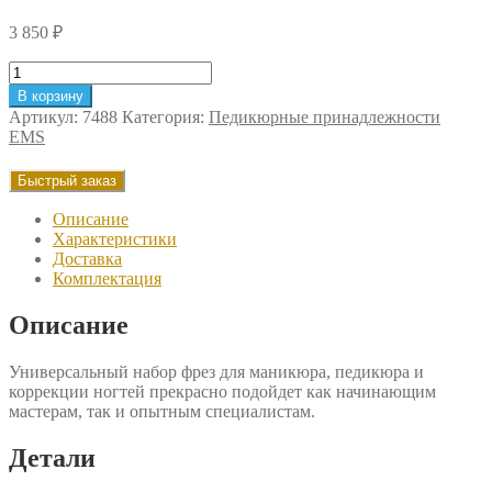
3 850
₽
Количество
товара
В корзину
Набор
Артикул:
7488
Категория:
Педикюрные принадлежности
фрез
EMS
EMS
универсальный
Быстрый заказ
Описание
Характеристики
Доставка
Комплектация
Описание
Универсальный набор фрез для маникюра, педикюра и
коррекции ногтей прекрасно подойдет как начинающим
мастерам, так и опытным специалистам.
Детали