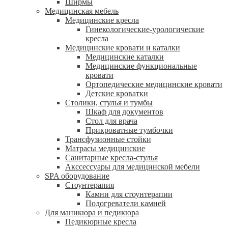
Ширмы
Медицинская мебель
Медицинские кресла
Гинекологические-урологические
кресла
Медицинские кровати и каталки
Медицинские каталки
Медицинские функциональные
кровати
Ортопедические медицинские кровати
Детские кроватки
Столики, стулья и тумбы
Шкаф для документов
Стол для врача
Прикроватные тумбочки
Трансфузионные стойки
Матрасы медицинские
Санитарные кресла-стулья
Акссессуары для медицинской мебели
SPA оборудование
Стоунтерапия
Камни для стоунтерапии
Подогреватели камней
Для маникюра и педикюра
Педикюрные кресла