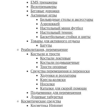
EMS тренажеры
Велотренажеры
Беговые дорожки
Активные игры
Бильярдные столы и аксессуары
Аэрохоккей
Настольный мини футбол
Настольный теннис
Баскетбольные стойки и щиты
Товары для активного отдыха
Батуты
Реабилитация, перемещение
Костыли и трости
Костыли локтевые
Костыли подмышечные
Трости опорные
Средства перемещения и переноски
Ходунки и роллаторы
Кресла-коляски
Носилки
Каталки для скорой помощи
Подъемники для перемещения
Душевые табуретки
Косметические средства
Косметика Histomer