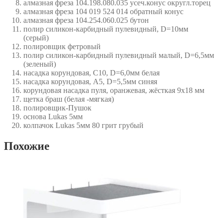
алмазная фреза 104.198.080.035 усеч.конус округл.торец
алмазная фреза 104 019 524 014 обратный конус
алмазная фреза 104.254.060.025 бутон
полир силикон-карбидный пулевидный, D=10мм
(серый)
полировщик фетровый
полир силикон-карбидный пулевидный малый, D=6,5мм
(зеленый)
насадка корундовая, С10, D=6,0мм белая
насадка корундовая, А5, D=5,5мм синяя
корундовая насадка пуля, оранжевая, жёсткая 9х18 мм
щетка браш (белая -мягкая)
полировщик-Пушок
основа Lukas 5мм
колпачок Lukas 5мм 80 грит грубый
Похожие