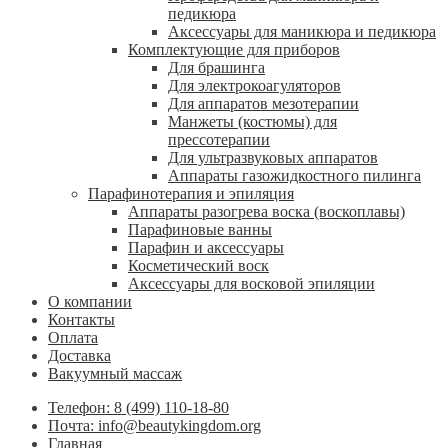
педикюра
Аксессуары для маникюра и педикюра
Комплектующие для приборов
Для брашинга
Для электрокоагуляторов
Для аппаратов мезотерапии
Манжеты (костюмы) для
прессотерапии
Для ультразвуковых аппаратов
Аппараты газожидкостного пилинга
Парафинотерапия и эпиляция
Аппараты разогрева воска (воскоплавы)
Парафиновые ванны
Парафин и аксессуары
Косметический воск
Аксессуары для восковой эпиляции
О компании
Контакты
Оплата
Доставка
Вакуумный массаж
Телефон: 8 (499) 110-18-80
Почта: info@beautykingdom.org
Главная