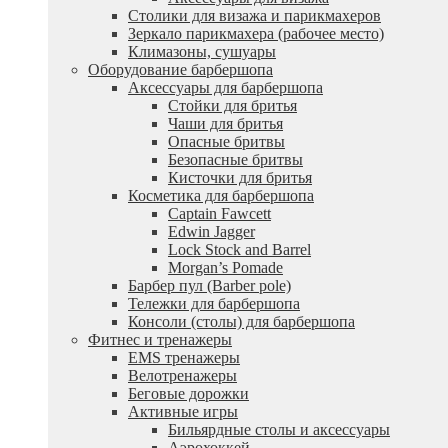
Столики для визажа и парикмахеров
Зеркало парикмахера (рабочее место)
Климазоны, сушуары
Оборудование барбершопа
Аксессуары для барбершопа
Стойки для бритья
Чаши для бритья
Опасные бритвы
Безопасные бритвы
Кисточки для бритья
Косметика для барбершопа
Captain Fawcett
Edwin Jagger
Lock Stock and Barrel
Morgan’s Pomade
Барбер пул (Barber pole)
Тележки для барбершопа
Консоли (столы) для барбершопа
Фитнес и тренажеры
EMS тренажеры
Велотренажеры
Беговые дорожки
Активные игры
Бильярдные столы и аксессуары
Аэрохоккей