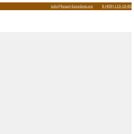
info@beautykingdom.org
8 (499) 110-18-80