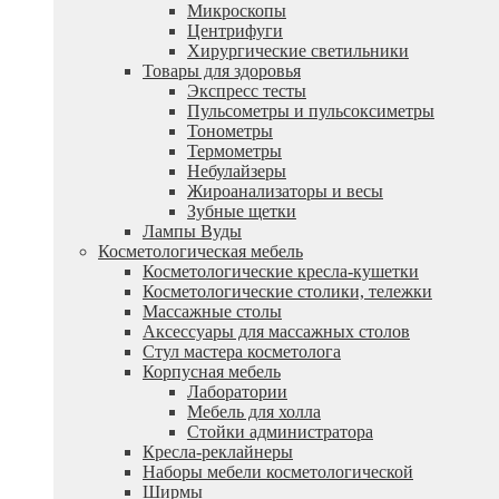
Микроскопы
Центрифуги
Xирургические светильники
Товары для здоровья
Экспресс тесты
Пульсометры и пульсоксиметры
Тонометры
Термометры
Небулайзеры
Жироанализаторы и весы
Зубные щетки
Лампы Вуды
Косметологическая мебель
Косметологические кресла-кушетки
Косметологические столики, тележки
Массажные столы
Аксессуары для массажных столов
Стул мастера косметолога
Корпусная мебель
Лаборатории
Мебель для холла
Стойки администратора
Кресла-реклайнеры
Наборы мебели косметологической
Ширмы