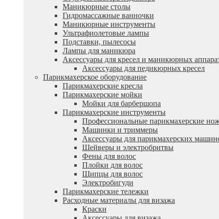
Маникюрные столы
Гидромассажные ванночки
Маникюрные инструменты
Ультрафиолетовые лампы
Подставки, пылесосы
Лампы для маникюра
Аксессуары для кресел и маникюрных аппара
Аксессуары для педикюрных кресел
Парикмахерское оборудование
Парикмахерские кресла
Парикмахерские мойки
Мойки для барбершопа
Парикмахерские инструменты
Профессиональные парикмахерские но
Машинки и триммеры
Аксессуары для парикмахерских машин
Шейверы и электробритвы
Фены для волос
Плойки для волос
Щипцы для волос
Электробигуди
Парикмахерские тележки
Расходные материалы для визажа
Краски
Аксессуары для визажа