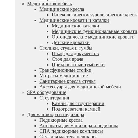
Медицинская мебель
Медицинские кресла
Гинекологические-урологические кресл
Медицинские кровати и каталки
Медицинские каталки
Медицинские функциональные кровати
Ортопедические медицинские кровати
Детские кроватки
Столики, стулья и тумбы
Шкаф для документов
Стол для врача
Прикроватные тумбочки
Трансфузионные стойки
Матрасы медицинские
Санитарные кресла-стулья
Акссессуары для медицинской мебели
SPA оборудование
Стоунтерапия
Камни для стоунтерапии
Подогреватели камней
Для маникюра и педикюра
Педикюрные кресла
Аппараты для маникюра и педикюра
СПА педикюрные комплексы
Стул для мастера педикюра