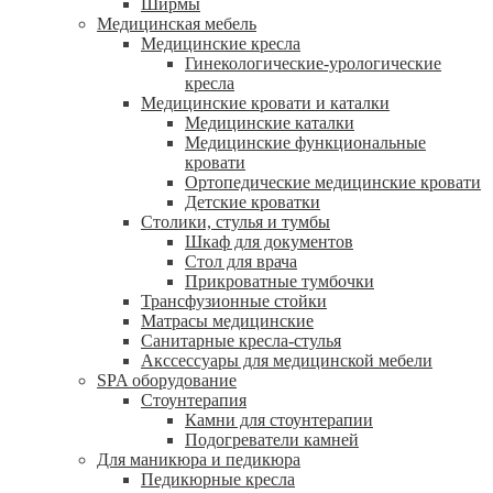
Ширмы
Медицинская мебель
Медицинские кресла
Гинекологические-урологические
кресла
Медицинские кровати и каталки
Медицинские каталки
Медицинские функциональные
кровати
Ортопедические медицинские кровати
Детские кроватки
Столики, стулья и тумбы
Шкаф для документов
Стол для врача
Прикроватные тумбочки
Трансфузионные стойки
Матрасы медицинские
Санитарные кресла-стулья
Акссессуары для медицинской мебели
SPA оборудование
Стоунтерапия
Камни для стоунтерапии
Подогреватели камней
Для маникюра и педикюра
Педикюрные кресла