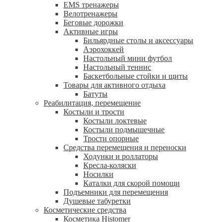
EMS тренажеры
Велотренажеры
Беговые дорожки
Активные игры
Бильярдные столы и аксессуары
Аэрохоккей
Настольный мини футбол
Настольный теннис
Баскетбольные стойки и щиты
Товары для активного отдыха
Батуты
Реабилитация, перемещение
Костыли и трости
Костыли локтевые
Костыли подмышечные
Трости опорные
Средства перемещения и переноски
Ходунки и роллаторы
Кресла-коляски
Носилки
Каталки для скорой помощи
Подъемники для перемещения
Душевые табуретки
Косметические средства
Косметика Histomer