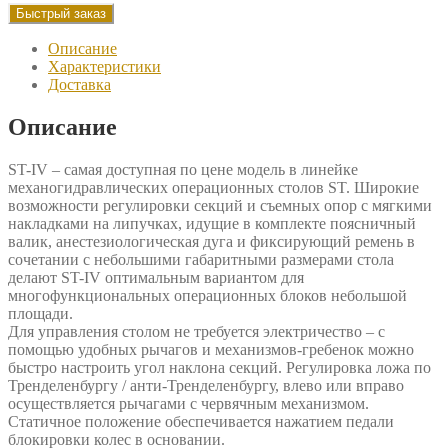
ST-
Быстрый заказ
IV
Описание
Характеристики
Доставка
Описание
ST-IV – самая доступная по цене модель в линейке
механогидравлических операционных столов ST. Широкие
возможности регулировки секций и съемных опор с мягкими
накладками на липучках, идущие в комплекте поясничный
валик, анестезиологическая дуга и фиксирующий ремень в
сочетании с небольшими габаритными размерами стола
делают ST-IV оптимальным вариантом для
многофункциональных операционных блоков небольшой
площади.
Для управления столом не требуется электричество – с
помощью удобных рычагов и механизмов-гребенок можно
быстро настроить угол наклона секций. Регулировка ложа по
Тренделенбургу / анти-Тренделенбургу, влево или вправо
осуществляется рычагами с червячным механизмом.
Статичное положение обеспечивается нажатием педали
блокировки колес в основании.