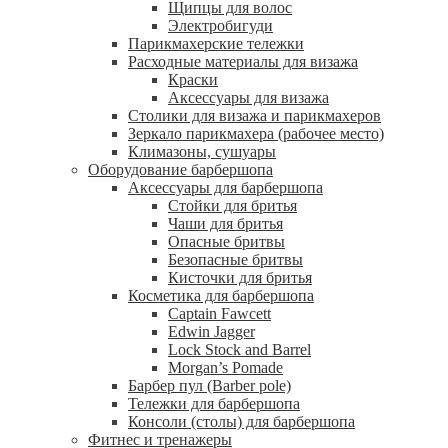
Щипцы для волос
Электробигуди
Парикмахерские тележки
Расходные материалы для визажа
Краски
Аксессуары для визажа
Столики для визажа и парикмахеров
Зеркало парикмахера (рабочее место)
Климазоны, сушуары
Оборудование барбершопа
Аксессуары для барбершопа
Стойки для бритья
Чаши для бритья
Опасные бритвы
Безопасные бритвы
Кисточки для бритья
Косметика для барбершопа
Captain Fawcett
Edwin Jagger
Lock Stock and Barrel
Morgan’s Pomade
Барбер пул (Barber pole)
Тележки для барбершопа
Консоли (столы) для барбершопа
Фитнес и тренажеры