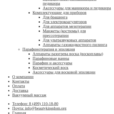
педикюра
Аксессуары для маникюра и педикюра
Комплектующие для приборов
Для брашинга
Для электрокоагуляторов
Для аппаратов мезотерапии
Манжеты (костюмы) для
прессотерапии
Для ультразвуковых аппаратов
Аппараты газожидкостного пилинга
Парафинотерапия и эпиляция
Аппараты разогрева воска (воскоплавы)
Парафиновые ванны
Парафин и аксессуары
Косметический воск
Аксессуары для восковой эпиляции
О компании
Контакты
Оплата
Доставка
Вакуумный массаж
Телефон: 8 (499) 110-18-80
Почта: info@beautykingdom.org
Главная