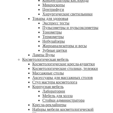
Концентраторы кислорода
Микроскопы
Центрифуги
Xирургические светильники
Товары для здоровья
Экспресс тесты
Пульсометры и пульсоксиметры
Тонометры
Термометры
Небулайзеры
Жироанализаторы и весы
Зубные щетки
Лампы Вуды
Косметологическая мебель
Косметологические кресла-кушетки
Косметологические столики, тележки
Массажные столы
Аксессуары для массажных столов
Стул мастера косметолога
Корпусная мебель
Лаборатории
Мебель для холла
Стойки администратора
Кресла-реклайнеры
Наборы мебели косметологической