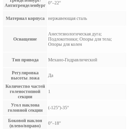
Тренделенбург/
0°–22°
Антитренделенбург
Материал корпуса
нержавеющая сталь
Анестезиологическая дуга;
Оснащение
Подлокотники; Опоры для тела;
Опоры для колен
Тип привода
Механо-Гидравлический
Регулировка
Да
высоты ложа
Количество частей
голеностопной
1
секции
Угол наклона
(-125°)-35°
головной секции
Боковой наклон
0°–18°
(влево/вправо)