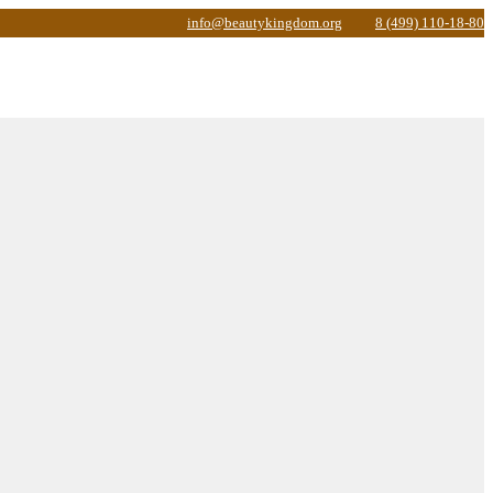
info@beautykingdom.org
8 (499) 110-18-80