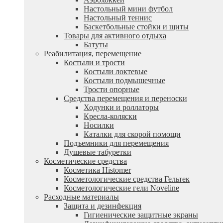
Настольный мини футбол
Настольный теннис
Баскетбольные стойки и щиты
Товары для активного отдыха
Батуты
Реабилитация, перемещение
Костыли и трости
Костыли локтевые
Костыли подмышечные
Трости опорные
Средства перемещения и переноски
Ходунки и роллаторы
Кресла-коляски
Носилки
Каталки для скорой помощи
Подъемники для перемещения
Душевые табуретки
Косметические средства
Косметика Histomer
Косметологические средства Гельтек
Косметологические гели Noveline
Расходные материалы
Защита и дезинфекция
Гигиенические защитные экраны