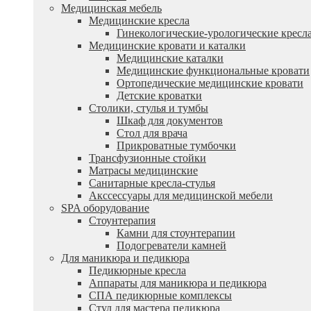
Медицинская мебель
Медицинские кресла
Гинекологические-урологические кресл
Медицинские кровати и каталки
Медицинские каталки
Медицинские функциональные кровати
Ортопедические медицинские кровати
Детские кроватки
Столики, стулья и тумбы
Шкаф для документов
Стол для врача
Прикроватные тумбочки
Трансфузионные стойки
Матрасы медицинские
Санитарные кресла-стулья
Акссессуары для медицинской мебели
SPA оборудование
Стоунтерапия
Камни для стоунтерапии
Подогреватели камней
Для маникюра и педикюра
Педикюрные кресла
Аппараты для маникюра и педикюра
СПА педикюрные комплексы
Стул для мастера педикюра