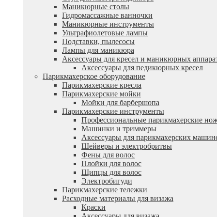
Маникюрные столы
Гидромассажные ванночки
Маникюрные инструменты
Ультрафиолетовые лампы
Подставки, пылесосы
Лампы для маникюра
Аксессуары для кресел и маникюрных аппара
Аксессуары для педикюрных кресел
Парикмахерское оборудование
Парикмахерские кресла
Парикмахерские мойки
Мойки для барбершопа
Парикмахерские инструменты
Профессиональные парикмахерские но
Машинки и триммеры
Аксессуары для парикмахерских машин
Шейверы и электробритвы
Фены для волос
Плойки для волос
Щипцы для волос
Электробигуди
Парикмахерские тележки
Расходные материалы для визажа
Краски
Аксессуары для визажа