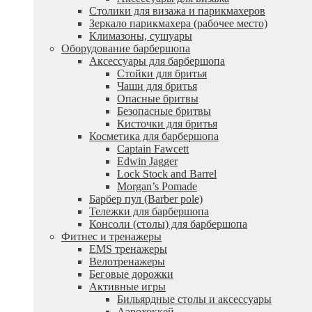
Столики для визажа и парикмахеров
Зеркало парикмахера (рабочее место)
Климазоны, сушуары
Оборудование барбершопа
Аксессуары для барбершопа
Стойки для бритья
Чаши для бритья
Опасные бритвы
Безопасные бритвы
Кисточки для бритья
Косметика для барбершопа
Captain Fawcett
Edwin Jagger
Lock Stock and Barrel
Morgan’s Pomade
Барбер пул (Barber pole)
Тележки для барбершопа
Консоли (столы) для барбершопа
Фитнес и тренажеры
EMS тренажеры
Велотренажеры
Беговые дорожки
Активные игры
Бильярдные столы и аксессуары
Аэрохоккей