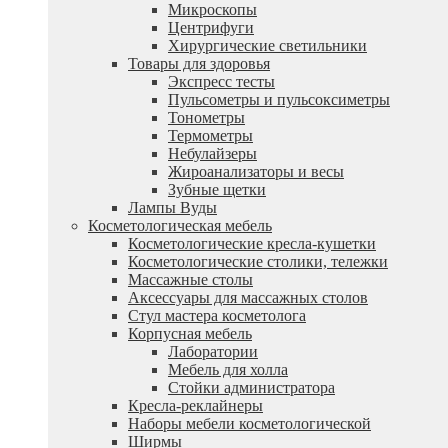
Микроскопы
Центрифуги
Xирургические светильники
Товары для здоровья
Экспресс тесты
Пульсометры и пульсоксиметры
Тонометры
Термометры
Небулайзеры
Жироанализаторы и весы
Зубные щетки
Лампы Вуды
Косметологическая мебель
Косметологические кресла-кушетки
Косметологические столики, тележки
Массажные столы
Аксессуары для массажных столов
Стул мастера косметолога
Корпусная мебель
Лаборатории
Мебель для холла
Стойки администратора
Кресла-реклайнеры
Наборы мебели косметологической
Ширмы