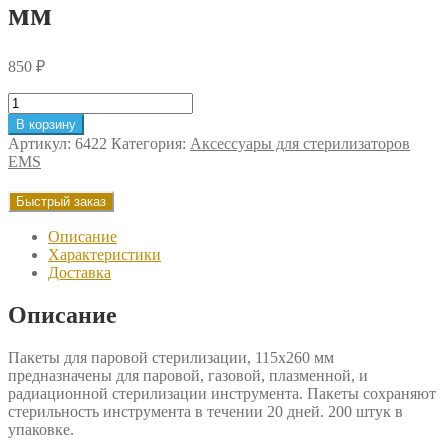
мм
850
₽
Количество
товара
В корзину
Пакеты
Артикул:
6422
Категория:
Аксессуары для стерилизаторов
для
EMS
паровой
стерилизации
Быстрый заказ
EMS,
115х260
Описание
мм
Характеристики
Доставка
Описание
Пакеты для паровой стерилизации, 115х260 мм
предназначены для паровой, газовой, плазменной, и
радиационной стерилизации инструмента. Пакеты сохраняют
стерильность инструмента в течении 20 дней. 200 штук в
упаковке.