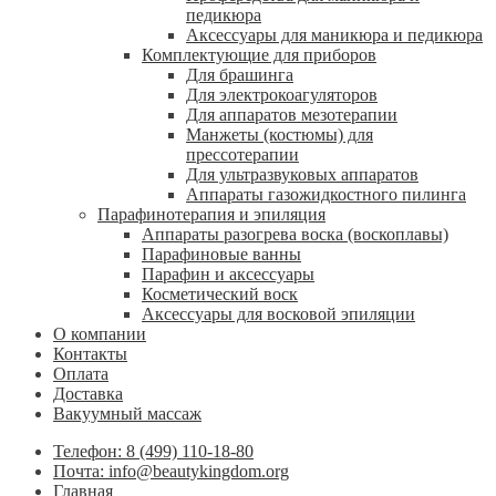
педикюра
Аксессуары для маникюра и педикюра
Комплектующие для приборов
Для брашинга
Для электрокоагуляторов
Для аппаратов мезотерапии
Манжеты (костюмы) для
прессотерапии
Для ультразвуковых аппаратов
Аппараты газожидкостного пилинга
Парафинотерапия и эпиляция
Аппараты разогрева воска (воскоплавы)
Парафиновые ванны
Парафин и аксессуары
Косметический воск
Аксессуары для восковой эпиляции
О компании
Контакты
Оплата
Доставка
Вакуумный массаж
Телефон: 8 (499) 110-18-80
Почта: info@beautykingdom.org
Главная