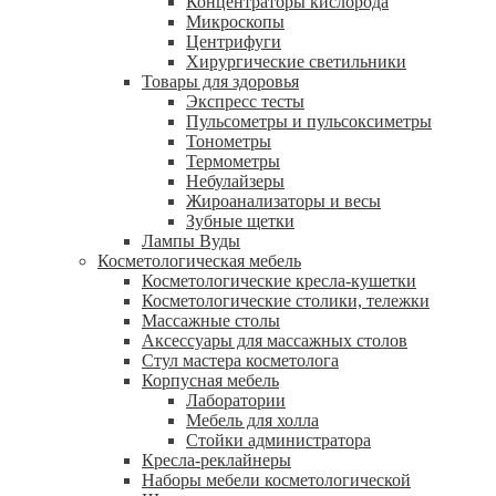
Концентраторы кислорода
Микроскопы
Центрифуги
Xирургические светильники
Товары для здоровья
Экспресс тесты
Пульсометры и пульсоксиметры
Тонометры
Термометры
Небулайзеры
Жироанализаторы и весы
Зубные щетки
Лампы Вуды
Косметологическая мебель
Косметологические кресла-кушетки
Косметологические столики, тележки
Массажные столы
Аксессуары для массажных столов
Стул мастера косметолога
Корпусная мебель
Лаборатории
Мебель для холла
Стойки администратора
Кресла-реклайнеры
Наборы мебели косметологической