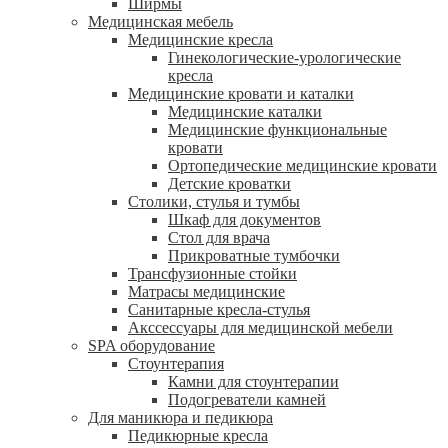
Ширмы
Медицинская мебель
Медицинские кресла
Гинекологические-урологические
кресла
Медицинские кровати и каталки
Медицинские каталки
Медицинские функциональные
кровати
Ортопедические медицинские кровати
Детские кроватки
Столики, стулья и тумбы
Шкаф для документов
Стол для врача
Прикроватные тумбочки
Трансфузионные стойки
Матрасы медицинские
Санитарные кресла-стулья
Акссессуары для медицинской мебели
SPA оборудование
Стоунтерапия
Камни для стоунтерапии
Подогреватели камней
Для маникюра и педикюра
Педикюрные кресла