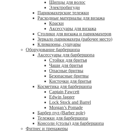
Щипцы для волос
Электробигуди
Парикмахерские тележки
Расходные материалы для визажа
Краски
Аксессуары для визажа
Столики для визажа и парикмахеров
Зеркало парикмахера (рабочее место)
Климазоны, сушуары
Оборудование барбершопа
Аксессуары для барбершопа
Стойки для бритья
Чаши для бритья
Опасные бритвы
Безопасные бритвы
Кисточки для бритья
Косметика для барбершопа
Captain Fawcett
Edwin Jagger
Lock Stock and Barrel
Morgan’s Pomade
Барбер пул (Barber pole)
Тележки для барбершопа
Консоли (столы) для барбершопа
Фитнес и тренажеры