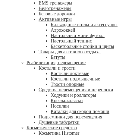
EMS тренажеры
Велотренажеры
Беговые дорожки
Активные игры
Бильярдные столы и аксессуары
Аэрохоккей
Настольный мини футбол
Настольный теннис
Баскетбольные стойки и щиты
Товары для активного отдыха
Батуты
Реабилитация, перемещение
Костыли и трости
Костыли локтевые
Костыли подмышечные
Трости опорные
Средства перемещения и переноски
Ходунки и роллаторы
Кресла-коляски
Носилки
Каталки для скорой помощи
Подъемники для перемещения
Душевые табуретки
Косметические средства
Косметика Histomer