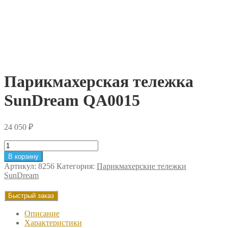
Парикмахерская тележка
SunDream QA0015
24 050
₽
Количество
товара
В корзину
Парикмахерская
Артикул:
8256
Категория:
Парикмахерские тележки
тележка
SunDream
SunDream
QA0015
Быстрый заказ
Описание
Характеристики