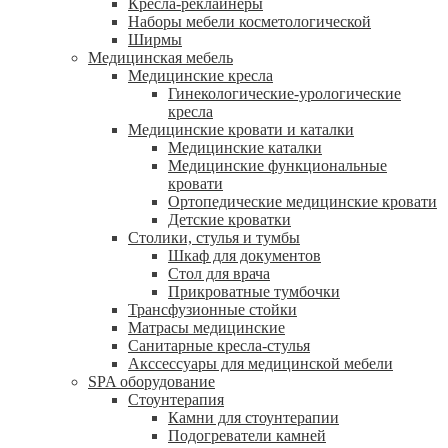
Кресла-реклайнеры
Наборы мебели косметологической
Ширмы
Медицинская мебель
Медицинские кресла
Гинекологические-урологические
кресла
Медицинские кровати и каталки
Медицинские каталки
Медицинские функциональные
кровати
Ортопедические медицинские кровати
Детские кроватки
Столики, стулья и тумбы
Шкаф для документов
Стол для врача
Прикроватные тумбочки
Трансфузионные стойки
Матрасы медицинские
Санитарные кресла-стулья
Акссессуары для медицинской мебели
SPA оборудование
Стоунтерапия
Камни для стоунтерапии
Подогреватели камней