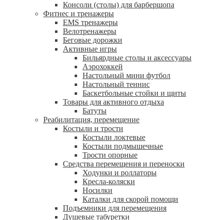
Консоли (столы) для барбершопа
Фитнес и тренажеры
EMS тренажеры
Велотренажеры
Беговые дорожки
Активные игры
Бильярдные столы и аксессуары
Аэрохоккей
Настольный мини футбол
Настольный теннис
Баскетбольные стойки и щиты
Товары для активного отдыха
Батуты
Реабилитация, перемещение
Костыли и трости
Костыли локтевые
Костыли подмышечные
Трости опорные
Средства перемещения и переноски
Ходунки и роллаторы
Кресла-коляски
Носилки
Каталки для скорой помощи
Подъемники для перемещения
Душевые табуретки