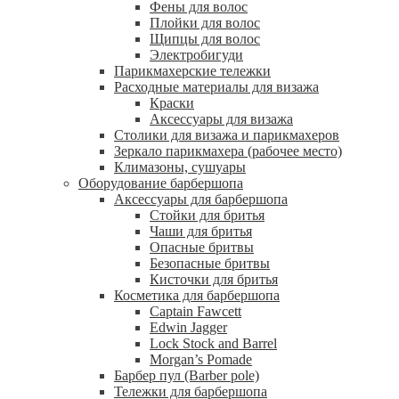
Фены для волос
Плойки для волос
Щипцы для волос
Электробигуди
Парикмахерские тележки
Расходные материалы для визажа
Краски
Аксессуары для визажа
Столики для визажа и парикмахеров
Зеркало парикмахера (рабочее место)
Климазоны, сушуары
Оборудование барбершопа
Аксессуары для барбершопа
Стойки для бритья
Чаши для бритья
Опасные бритвы
Безопасные бритвы
Кисточки для бритья
Косметика для барбершопа
Captain Fawcett
Edwin Jagger
Lock Stock and Barrel
Morgan’s Pomade
Барбер пул (Barber pole)
Тележки для барбершопа