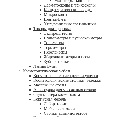
Мониторы пациента
Дерматоскопы и трихоскопы
Концентраторы кислорода
Микроскопы
Центрифуги
Xирургические светильники
Товары для здоровья
Экспресс тесты
Пульсометры и пульсоксиметры
Тонометры
Термометры
Небулайзеры
Жироанализаторы и весы
Зубные щетки
Лампы Вуды
Косметологическая мебель
Косметологические кресла-кушетки
Косметологические столики, тележки
Массажные столы
Аксессуары для массажных столов
Стул мастера косметолога
Корпусная мебель
Лаборатории
Мебель для холла
Стойки администратора