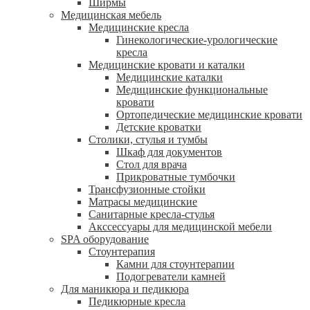
Ширмы
Медицинская мебель
Медицинские кресла
Гинекологические-урологические
кресла
Медицинские кровати и каталки
Медицинские каталки
Медицинские функциональные
кровати
Ортопедические медицинские кровати
Детские кроватки
Столики, стулья и тумбы
Шкаф для документов
Стол для врача
Прикроватные тумбочки
Трансфузионные стойки
Матрасы медицинские
Санитарные кресла-стулья
Акссессуары для медицинской мебели
SPA оборудование
Стоунтерапия
Камни для стоунтерапии
Подогреватели камней
Для маникюра и педикюра
Педикюрные кресла