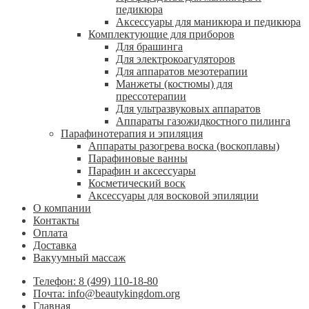
педикюра
Аксессуары для маникюра и педикюра
Комплектующие для приборов
Для брашинга
Для электрокоагуляторов
Для аппаратов мезотерапии
Манжеты (костюмы) для
прессотерапии
Для ультразвуковых аппаратов
Аппараты газожидкостного пилинга
Парафинотерапия и эпиляция
Аппараты разогрева воска (воскоплавы)
Парафиновые ванны
Парафин и аксессуары
Косметический воск
Аксессуары для восковой эпиляции
О компании
Контакты
Оплата
Доставка
Вакуумный массаж
Телефон: 8 (499) 110-18-80
Почта: info@beautykingdom.org
Главная