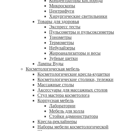
Концентраторы кислорода
Микроскопы
Центрифуги
Xирургические светильники
Товары для здоровья
Экспресс тесты
Пульсометры и пульсоксиметры
Тонометры
Термометры
Небулайзеры
Жироанализаторы и весы
Зубные щетки
Лампы Вуды
Косметологическая мебель
Косметологические кресла-кушетки
Косметологические столики, тележки
Массажные столы
Аксессуары для массажных столов
Стул мастера косметолога
Корпусная мебель
Лаборатории
Мебель для холла
Стойки администратора
Кресла-реклайнеры
Наборы мебели косметологической