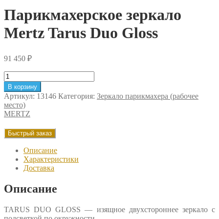
Парикмахерское зеркало
Mertz Tarus Duo Gloss
91 450
₽
Количество
товара
В корзину
Парикмахерское
Артикул:
13146
Категория:
Зеркало парикмахера (рабочее
зеркало
место)
Mertz
MERTZ
Tarus
Duo
Быстрый заказ
Gloss
Описание
Характеристики
Доставка
Описание
TARUS DUO GLOSS — изящное двухстороннее зеркало c
подсветкой по окружности.