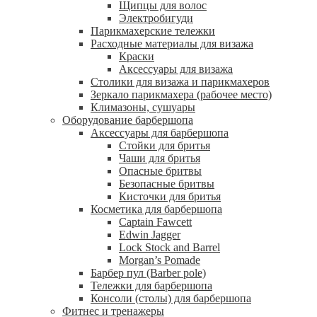
Щипцы для волос
Электробигуди
Парикмахерские тележки
Расходные материалы для визажа
Краски
Аксессуары для визажа
Столики для визажа и парикмахеров
Зеркало парикмахера (рабочее место)
Климазоны, сушуары
Оборудование барбершопа
Аксессуары для барбершопа
Стойки для бритья
Чаши для бритья
Опасные бритвы
Безопасные бритвы
Кисточки для бритья
Косметика для барбершопа
Captain Fawcett
Edwin Jagger
Lock Stock and Barrel
Morgan’s Pomade
Барбер пул (Barber pole)
Тележки для барбершопа
Консоли (столы) для барбершопа
Фитнес и тренажеры