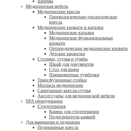
Ширмы
Медицинская мебель
Медицинские кресла
Гинекологические-урологические
кресла
Медицинские кровати и каталки
Медицинские каталки
Медицинские функциональные
кровати
Ортопедические медицинские кровати
Детские кроватки
Столики, стулья и тумбы
Шкаф для документов
Стол для врача
Прикроватные тумбочки
Трансфузионные стойки
Матрасы медицинские
Санитарные кресла-стулья
Акссессуары для медицинской мебели
SPA оборудование
Стоунтерапия
Камни для стоунтерапии
Подогреватели камней
Для маникюра и педикюра
Педикюрные кресла