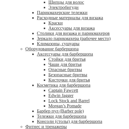
Щипцы для волос
Электробигуди
Парикмахерские тележки
Расходные материалы для визажа
Краски
Аксессуары для визажа
Столики для визажа и парикмахеров
Зеркало парикмахера (рабочее место)
Климазоны, сушуары
Оборудование барбершопа
Аксессуары для барбершопа
Стойки для бритья
Чаши для бритья
Опасные бритвы
Безопасные бритвы
Кисточки для бритья
Косметика для барбершопа
Captain Fawcett
Edwin Jagger
Lock Stock and Barrel
Morgan’s Pomade
Барбер пул (Barber pole)
Тележки для барбершопа
Консоли (столы) для барбершопа
Фитнес и тренажеры