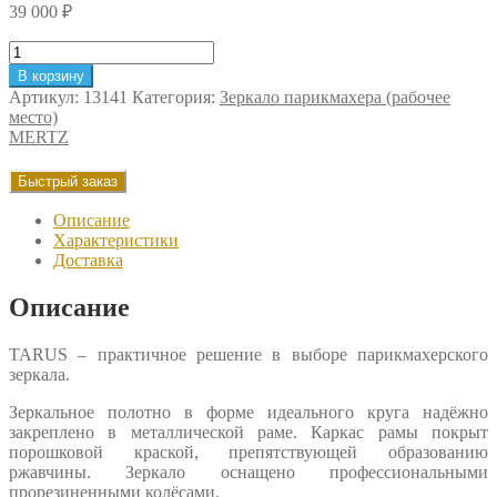
39 000
₽
Количество
товара
В корзину
Парикмахерское
Артикул:
13141
Категория:
Зеркало парикмахера (рабочее
зеркало
место)
Mertz
MERTZ
Tarus
Быстрый заказ
Описание
Характеристики
Доставка
Описание
TARUS – практичное решение в выборе парикмахерского
зеркала.
Зеркальное полотно в форме идеального круга надёжно
закреплено в металлической раме. Каркас рамы покрыт
порошковой краской, препятствующей образованию
ржавчины. Зеркало оснащено профессиональными
прорезиненными колёсами.