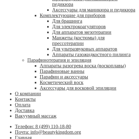
педикюра
Аксессуары для маникюра и педикюра
Комплектующие для приборов
Для брашинга
Для электрокоагуляторов
Для аппаратов мезотерапии
Манжеты (костюмы) для
прессотерапии
Для ультразвуковых аппаратов
Аппараты газожидкостного пилинга
Парафинотерапия и эпиляция
Аппараты разогрева воска (воскоплавы)
Парафиновые ванны
Парафин и аксессуары
Косметический воск
Аксессуары для восковой эпиляции
О компании
Контакты
Оплата
Доставка
Вакуумный массаж
Телефон: 8 (499) 110-18-80
Почта: info@beautykingdom.org
Главная