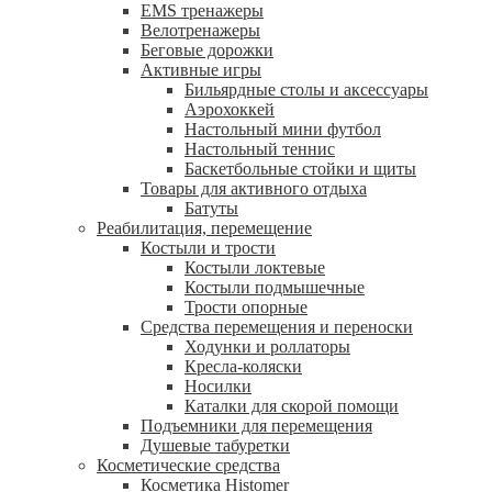
EMS тренажеры
Велотренажеры
Беговые дорожки
Активные игры
Бильярдные столы и аксессуары
Аэрохоккей
Настольный мини футбол
Настольный теннис
Баскетбольные стойки и щиты
Товары для активного отдыха
Батуты
Реабилитация, перемещение
Костыли и трости
Костыли локтевые
Костыли подмышечные
Трости опорные
Средства перемещения и переноски
Ходунки и роллаторы
Кресла-коляски
Носилки
Каталки для скорой помощи
Подъемники для перемещения
Душевые табуретки
Косметические средства
Косметика Histomer