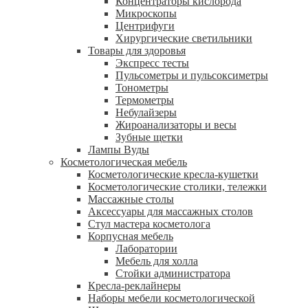
Концентраторы кислорода
Микроскопы
Центрифуги
Xирургические светильники
Товары для здоровья
Экспресс тесты
Пульсометры и пульсоксиметры
Тонометры
Термометры
Небулайзеры
Жироанализаторы и весы
Зубные щетки
Лампы Вуды
Косметологическая мебель
Косметологические кресла-кушетки
Косметологические столики, тележки
Массажные столы
Аксессуары для массажных столов
Стул мастера косметолога
Корпусная мебель
Лаборатории
Мебель для холла
Стойки администратора
Кресла-реклайнеры
Наборы мебели косметологической