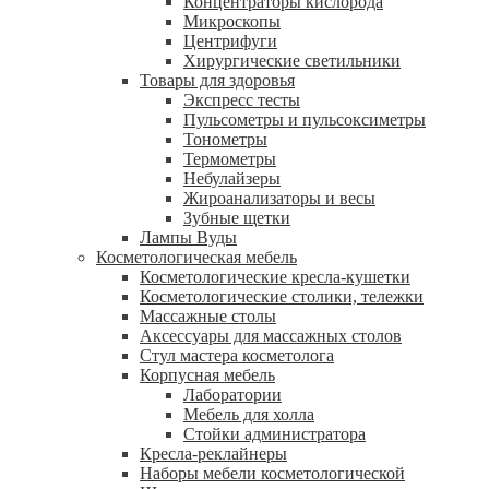
Концентраторы кислорода
Микроскопы
Центрифуги
Xирургические светильники
Товары для здоровья
Экспресс тесты
Пульсометры и пульсоксиметры
Тонометры
Термометры
Небулайзеры
Жироанализаторы и весы
Зубные щетки
Лампы Вуды
Косметологическая мебель
Косметологические кресла-кушетки
Косметологические столики, тележки
Массажные столы
Аксессуары для массажных столов
Стул мастера косметолога
Корпусная мебель
Лаборатории
Мебель для холла
Стойки администратора
Кресла-реклайнеры
Наборы мебели косметологической