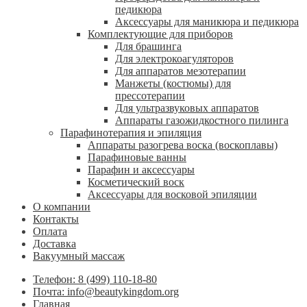
педикюра
Аксессуары для маникюра и педикюра
Комплектующие для приборов
Для брашинга
Для электрокоагуляторов
Для аппаратов мезотерапии
Манжеты (костюмы) для
прессотерапии
Для ультразвуковых аппаратов
Аппараты газожидкостного пилинга
Парафинотерапия и эпиляция
Аппараты разогрева воска (воскоплавы)
Парафиновые ванны
Парафин и аксессуары
Косметический воск
Аксессуары для восковой эпиляции
О компании
Контакты
Оплата
Доставка
Вакуумный массаж
Телефон: 8 (499) 110-18-80
Почта: info@beautykingdom.org
Главная