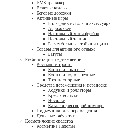
EMS тренажеры
Велотренажеры
Беговые дорожки
Активные игры
Бильярдные столы и аксессуары
Аэрохоккей
Настольный мини футбол
Настольный теннис
Баскетбольные стойки и щиты
Товары для активного отдыха
Батуты
Реабилитация, перемещение
Костыли и трости
Костыли локтевые
Костыли подмышечные
Трости опорные
Средства перемещения и переноски
Ходунки и роллаторы
Кресла-коляски
Носилки
Каталки для скорой помощи
Подъемники для перемещения
Душевые табуретки
Косметические средства
Косметика Histomer