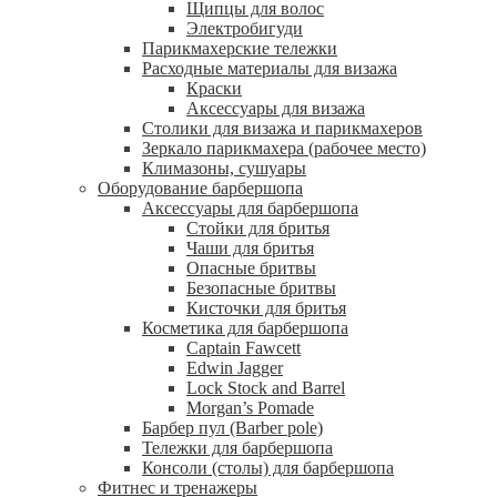
Щипцы для волос
Электробигуди
Парикмахерские тележки
Расходные материалы для визажа
Краски
Аксессуары для визажа
Столики для визажа и парикмахеров
Зеркало парикмахера (рабочее место)
Климазоны, сушуары
Оборудование барбершопа
Аксессуары для барбершопа
Стойки для бритья
Чаши для бритья
Опасные бритвы
Безопасные бритвы
Кисточки для бритья
Косметика для барбершопа
Captain Fawcett
Edwin Jagger
Lock Stock and Barrel
Morgan’s Pomade
Барбер пул (Barber pole)
Тележки для барбершопа
Консоли (столы) для барбершопа
Фитнес и тренажеры