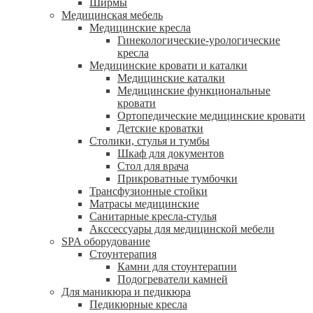
Ширмы
Медицинская мебель
Медицинские кресла
Гинекологические-урологические
кресла
Медицинские кровати и каталки
Медицинские каталки
Медицинские функциональные
кровати
Ортопедические медицинские кровати
Детские кроватки
Столики, стулья и тумбы
Шкаф для документов
Стол для врача
Прикроватные тумбочки
Трансфузионные стойки
Матрасы медицинские
Санитарные кресла-стулья
Акссессуары для медицинской мебели
SPA оборудование
Стоунтерапия
Камни для стоунтерапии
Подогреватели камней
Для маникюра и педикюра
Педикюрные кресла