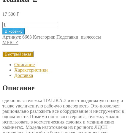
17 500
₽
Количество
товара
В корзину
Педикюрная
Артикул:
6663
Категория:
Подставки, пылесосы
тележка
MERTZ
Mertz
Italika-
Быстрый заказ
2
Описание
Характеристики
Доставка
Описание
едикюрная тележка ITALIKA-2 имеет выдвижную полку, а
также увеличенную рабочую поверхность. Это позволяет
рационально разложить все оборудование и инструменты в
одном месте. Помимо ногтевого сервиса, тележку можно
использовать в косметических салонах и медицинских
кабинетах. Модель изготовлена из прочного ЛДСП –
материала, который не боится перепада температур,