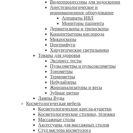
Видеопроцессоры для эндоскопии
Анестезиологическое и
реанимационное оборудование
Аппараты ИВЛ
Мониторы пациента
Дерматоскопы и трихоскопы
Концентраторы кислорода
Микроскопы
Центрифуги
Xирургические светильники
Товары для здоровья
Экспресс тесты
Пульсометры и пульсоксиметры
Тонометры
Термометры
Небулайзеры
Жироанализаторы и весы
Зубные щетки
Лампы Вуды
Косметологическая мебель
Косметологические кресла-кушетки
Косметологические столики, тележки
Массажные столы
Аксессуары для массажных столов
Стул мастера косметолога