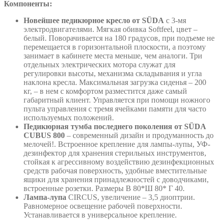
Компоненты:
Новейшее педикюрное кресло от SÜDA
с 3-мя
электродвигателями. Мягкая обивка Softfeel, цвет –
белый. Поворачивается на 180 градусов, при подъеме не
перемещается в горизонтальной плоскости, а поэтому
занимает в кабинете места меньше, чем аналоги. Три
отдельных электрических мотора служат для
регулировки высоты, механизма складывания и угла
наклона кресла. Максимальная загрузка сиденья – 200
кг, – в нем с комфортом разместится даже самый
габаритный клиент. Управляется при помощи ножного
пульта управления с тремя ячейками памяти для часто
используемых положений.
Педикюрная тумба последнего поколения от SÜDA
CUBUS 800
– современный дизайн и продуманность до
мелочей!. Встроенное крепление для лампы-лупы, УФ-
дезинфектор для хранения стерильных инструментов,
стойкая к агрессивному воздействию дезинфекционных
средств рабочая поверхность, удобные вместительные
ящики для хранения принадлежностей с доводчиками,
встроенные розетки. Размеры В 80*Ш 80* Г 40.
Лампа-лупа
CIRCUS, увеличение – 3,5 диоптрии.
Равномерное освещение рабочей поверхности.
Устанавливается в универсальное крепление.