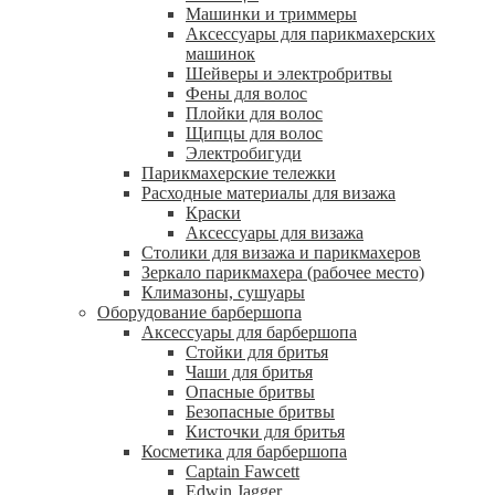
Машинки и триммеры
Аксессуары для парикмахерских
машинок
Шейверы и электробритвы
Фены для волос
Плойки для волос
Щипцы для волос
Электробигуди
Парикмахерские тележки
Расходные материалы для визажа
Краски
Аксессуары для визажа
Столики для визажа и парикмахеров
Зеркало парикмахера (рабочее место)
Климазоны, сушуары
Оборудование барбершопа
Аксессуары для барбершопа
Стойки для бритья
Чаши для бритья
Опасные бритвы
Безопасные бритвы
Кисточки для бритья
Косметика для барбершопа
Captain Fawcett
Edwin Jagger