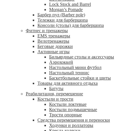
Lock Stock and Barrel
Morgan’s Pomade
Барбер пул (Barber pole)
Тележки для барбершопа
Консоли (столы) для барбершопа
Фитнес и тренажеры
EMS тренажеры
Велотренажеры
Беговые дорожки
Активные игры
Бильярдные столы и аксессуары
Аэрохоккей
Настольный мини футбол
Настольный теннис
Баскетбольные стойки и щиты
Товары для активного отдыха
Батуты
Реабилитация, перемещение
Костыли и трости
Костыли локтевые
Костыли подмышечные
Трости опорные
Средства перемещения и переноски
Ходунки и роллаторы
Кресла-коляски