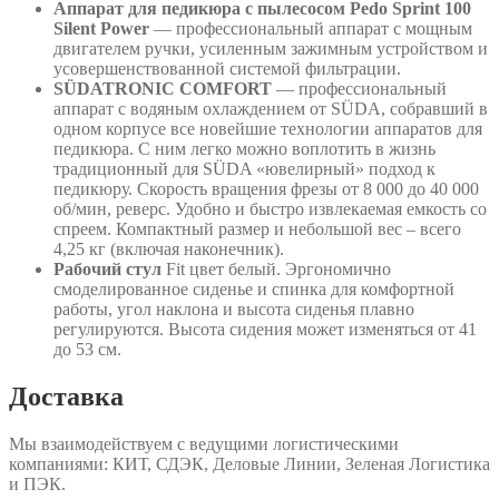
Аппарат для педикюра с пылесосом Pedo Sprint 100
Silent Power
— профессиональный аппарат с мощным
двигателем ручки, усиленным зажимным устройством и
усовершенствованной системой фильтрации.
SÜDATRONIC COMFORT
— профессиональный
аппарат с водяным охлаждением от SÜDA, собравший в
одном корпусе все новейшие технологии аппаратов для
педикюра. С ним легко можно воплотить в жизнь
традиционный для SÜDA «ювелирный» подход к
педикюру. Скорость вращения фрезы от 8 000 до 40 000
об/мин, реверс. Удобно и быстро извлекаемая емкость со
спреем. Компактный размер и небольшой вес – всего
4,25 кг (включая наконечник).
Рабочий стул
Fit цвет белый. Эргономично
смоделированное сиденье и спинка для комфортной
работы, угол наклона и высота сиденья плавно
регулируются. Высота сидения может изменяться от 41
до 53 см.
Доставка
Мы взаимодействуем с ведущими логистическими
компаниями: КИТ, СДЭК, Деловые Линии, Зеленая Логистика
и ПЭК.