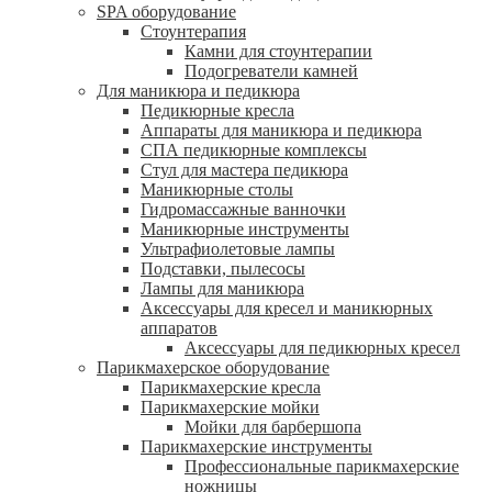
SPA оборудование
Стоунтерапия
Камни для стоунтерапии
Подогреватели камней
Для маникюра и педикюра
Педикюрные кресла
Аппараты для маникюра и педикюра
СПА педикюрные комплексы
Стул для мастера педикюра
Маникюрные столы
Гидромассажные ванночки
Маникюрные инструменты
Ультрафиолетовые лампы
Подставки, пылесосы
Лампы для маникюра
Аксессуары для кресел и маникюрных
аппаратов
Аксессуары для педикюрных кресел
Парикмахерское оборудование
Парикмахерские кресла
Парикмахерские мойки
Мойки для барбершопа
Парикмахерские инструменты
Профессиональные парикмахерские
ножницы