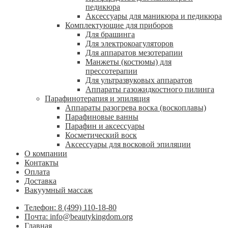
педикюра
Аксессуары для маникюра и педикюра
Комплектующие для приборов
Для брашинга
Для электрокоагуляторов
Для аппаратов мезотерапии
Манжеты (костюмы) для
прессотерапии
Для ультразвуковых аппаратов
Аппараты газожидкостного пилинга
Парафинотерапия и эпиляция
Аппараты разогрева воска (воскоплавы)
Парафиновые ванны
Парафин и аксессуары
Косметический воск
Аксессуары для восковой эпиляции
О компании
Контакты
Оплата
Доставка
Вакуумный массаж
Телефон: 8 (499) 110-18-80
Почта: info@beautykingdom.org
Главная