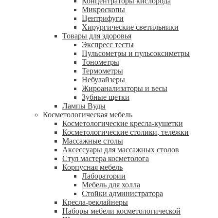
Концентраторы кислорода
Микроскопы
Центрифуги
Xирургические светильники
Товары для здоровья
Экспресс тесты
Пульсометры и пульсоксиметры
Тонометры
Термометры
Небулайзеры
Жироанализаторы и весы
Зубные щетки
Лампы Вуды
Косметологическая мебель
Косметологические кресла-кушетки
Косметологические столики, тележки
Массажные столы
Аксессуары для массажных столов
Стул мастера косметолога
Корпусная мебель
Лаборатории
Мебель для холла
Стойки администратора
Кресла-реклайнеры
Наборы мебели косметологической