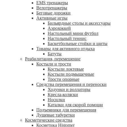
EMS тренажеры
Велотренажеры
Беговые дорожки
Активные игры
Бильярдные столы и аксессуары
Аэрохоккей
Настольный мини футбол
Настольный теннис
Баскетбольные стойки и щиты
Товары для активного отдыха
Батуты
Реабилитация, перемещение
Костыли и трости
Костыли локтевые
Костыли подмышечные
Трости опорные
Средства перемещения и переноски
Ходунки и роллаторы
Кресла-коляски
Носилки
Каталки для скорой помощи
Подъемники для перемещения
Душевые табуретки
Косметические средства
Косметика Histomer