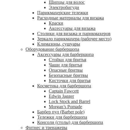
Щипцы для волос
Электробигуди
Парикмахерские тележки
Расходные материалы для визажа
Краски
Аксессуары для визажа
Столики для визажа и парикмахеров
Зеркало парикмахера (рабочее место)
Климазоны, сушуары
Оборудование барбершопа
Аксессуары для барбершопа
Стойки для бритья
Чаши для бритья
Опасные бритвы
Безопасные бритвы
Кисточки для бритья
Косметика для барбершопа
Captain Fawcett
Edwin Jagger
Lock Stock and Barrel
Morgan’s Pomade
Барбер пул (Barber pole)
Тележки для барбершопа
Консоли (столы) для барбершопа
Фитнес и тренажеры