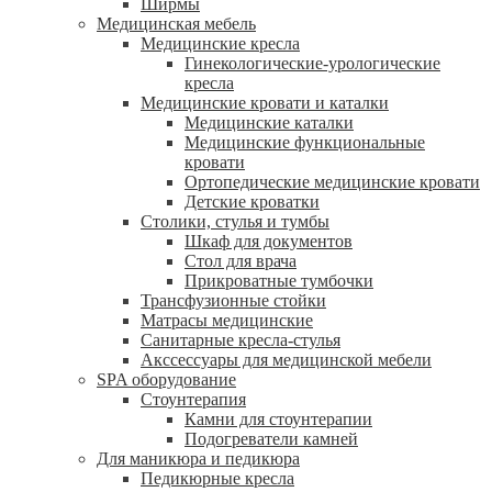
Ширмы
Медицинская мебель
Медицинские кресла
Гинекологические-урологические
кресла
Медицинские кровати и каталки
Медицинские каталки
Медицинские функциональные
кровати
Ортопедические медицинские кровати
Детские кроватки
Столики, стулья и тумбы
Шкаф для документов
Стол для врача
Прикроватные тумбочки
Трансфузионные стойки
Матрасы медицинские
Санитарные кресла-стулья
Акссессуары для медицинской мебели
SPA оборудование
Стоунтерапия
Камни для стоунтерапии
Подогреватели камней
Для маникюра и педикюра
Педикюрные кресла