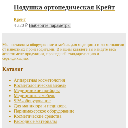
Подушка ортопедическая Крейт
Крейт
Этот
4 320
₽
Выберите параметры
товар
имеет
несколько
вариаций.
Мы поставляем оборудование и мебель для медицины и косметологии
от известных производителей. В нашем каталоге вы найдёте весь
Опции
ассортимент продукции, прошедшей стандартизацию и
можно
сертификацию.
выбрать
на
Каталог
странице
товара.
Аппаратная косметология
Косметологическая мебель
Медицинские приборы
Медицинская мебель
SPA-оборудование
Для маникюра и педикюра
Парикмахерское оборудование
Косметические средства
Расходные материалы