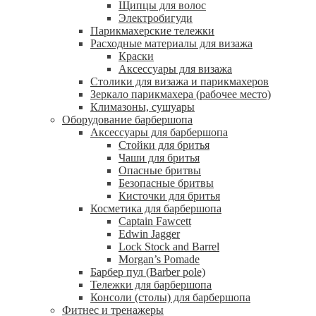
Щипцы для волос
Электробигуди
Парикмахерские тележки
Расходные материалы для визажа
Краски
Аксессуары для визажа
Столики для визажа и парикмахеров
Зеркало парикмахера (рабочее место)
Климазоны, сушуары
Оборудование барбершопа
Аксессуары для барбершопа
Стойки для бритья
Чаши для бритья
Опасные бритвы
Безопасные бритвы
Кисточки для бритья
Косметика для барбершопа
Captain Fawcett
Edwin Jagger
Lock Stock and Barrel
Morgan’s Pomade
Барбер пул (Barber pole)
Тележки для барбершопа
Консоли (столы) для барбершопа
Фитнес и тренажеры