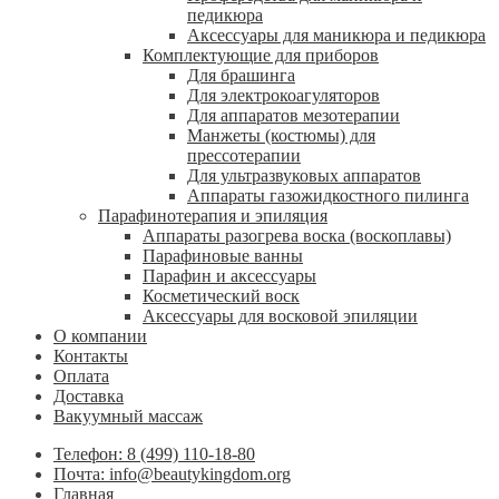
педикюра
Аксессуары для маникюра и педикюра
Комплектующие для приборов
Для брашинга
Для электрокоагуляторов
Для аппаратов мезотерапии
Манжеты (костюмы) для
прессотерапии
Для ультразвуковых аппаратов
Аппараты газожидкостного пилинга
Парафинотерапия и эпиляция
Аппараты разогрева воска (воскоплавы)
Парафиновые ванны
Парафин и аксессуары
Косметический воск
Аксессуары для восковой эпиляции
О компании
Контакты
Оплата
Доставка
Вакуумный массаж
Телефон: 8 (499) 110-18-80
Почта: info@beautykingdom.org
Главная