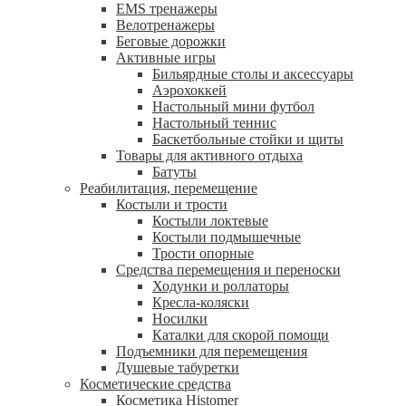
EMS тренажеры
Велотренажеры
Беговые дорожки
Активные игры
Бильярдные столы и аксессуары
Аэрохоккей
Настольный мини футбол
Настольный теннис
Баскетбольные стойки и щиты
Товары для активного отдыха
Батуты
Реабилитация, перемещение
Костыли и трости
Костыли локтевые
Костыли подмышечные
Трости опорные
Средства перемещения и переноски
Ходунки и роллаторы
Кресла-коляски
Носилки
Каталки для скорой помощи
Подъемники для перемещения
Душевые табуретки
Косметические средства
Косметика Histomer