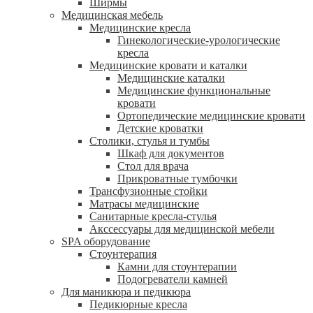
Ширмы
Медицинская мебель
Медицинские кресла
Гинекологические-урологические
кресла
Медицинские кровати и каталки
Медицинские каталки
Медицинские функциональные
кровати
Ортопедические медицинские кровати
Детские кроватки
Столики, стулья и тумбы
Шкаф для документов
Стол для врача
Прикроватные тумбочки
Трансфузионные стойки
Матрасы медицинские
Санитарные кресла-стулья
Акссессуары для медицинской мебели
SPA оборудование
Стоунтерапия
Камни для стоунтерапии
Подогреватели камней
Для маникюра и педикюра
Педикюрные кресла