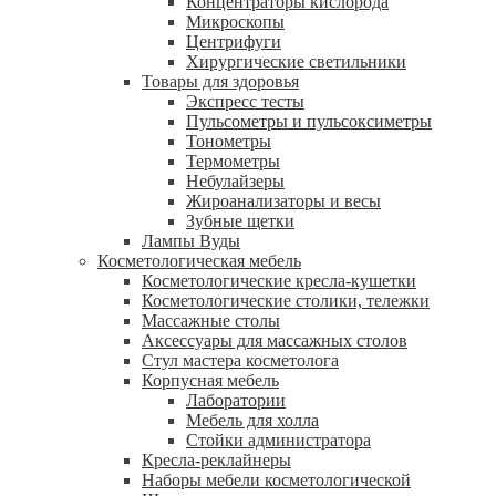
Концентраторы кислорода
Микроскопы
Центрифуги
Xирургические светильники
Товары для здоровья
Экспресс тесты
Пульсометры и пульсоксиметры
Тонометры
Термометры
Небулайзеры
Жироанализаторы и весы
Зубные щетки
Лампы Вуды
Косметологическая мебель
Косметологические кресла-кушетки
Косметологические столики, тележки
Массажные столы
Аксессуары для массажных столов
Стул мастера косметолога
Корпусная мебель
Лаборатории
Мебель для холла
Стойки администратора
Кресла-реклайнеры
Наборы мебели косметологической