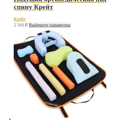
спину Крейт
Крейт
Этот
2 560
₽
Выберите параметры
товар
имеет
несколько
вариаций.
Опции
можно
выбрать
на
странице
товара.