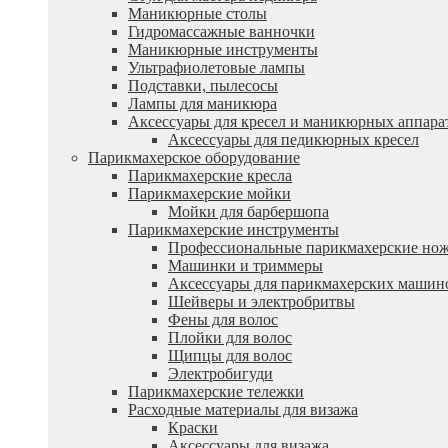
Маникюрные столы
Гидромассажные ванночки
Маникюрные инструменты
Ультрафиолетовые лампы
Подставки, пылесосы
Лампы для маникюра
Аксессуары для кресел и маникюрных аппара
Аксессуары для педикюрных кресел
Парикмахерское оборудование
Парикмахерские кресла
Парикмахерские мойки
Мойки для барбершопа
Парикмахерские инструменты
Профессиональные парикмахерские но
Машинки и триммеры
Аксессуары для парикмахерских машин
Шейверы и электробритвы
Фены для волос
Плойки для волос
Щипцы для волос
Электробигуди
Парикмахерские тележки
Расходные материалы для визажа
Краски
Аксессуары для визажа