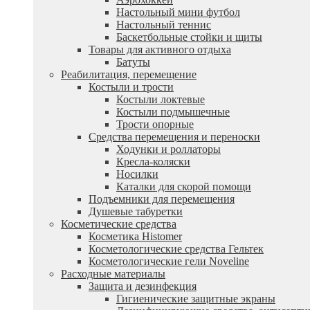
Настольный мини футбол
Настольный теннис
Баскетбольные стойки и щиты
Товары для активного отдыха
Батуты
Реабилитация, перемещение
Костыли и трости
Костыли локтевые
Костыли подмышечные
Трости опорные
Средства перемещения и переноски
Ходунки и роллаторы
Кресла-коляски
Носилки
Каталки для скорой помощи
Подъемники для перемещения
Душевые табуретки
Косметические средства
Косметика Histomer
Косметологические средства Гельтек
Косметологические гели Noveline
Расходные материалы
Защита и дезинфекция
Гигиенические защитные экраны