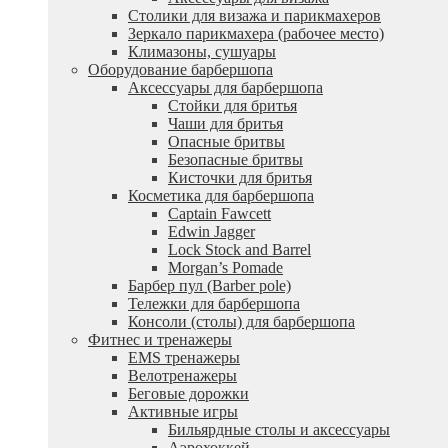
Столики для визажа и парикмахеров
Зеркало парикмахера (рабочее место)
Климазоны, сушуары
Оборудование барбершопа
Аксессуары для барбершопа
Стойки для бритья
Чаши для бритья
Опасные бритвы
Безопасные бритвы
Кисточки для бритья
Косметика для барбершопа
Captain Fawcett
Edwin Jagger
Lock Stock and Barrel
Morgan’s Pomade
Барбер пул (Barber pole)
Тележки для барбершопа
Консоли (столы) для барбершопа
Фитнес и тренажеры
EMS тренажеры
Велотренажеры
Беговые дорожки
Активные игры
Бильярдные столы и аксессуары
Аэрохоккей