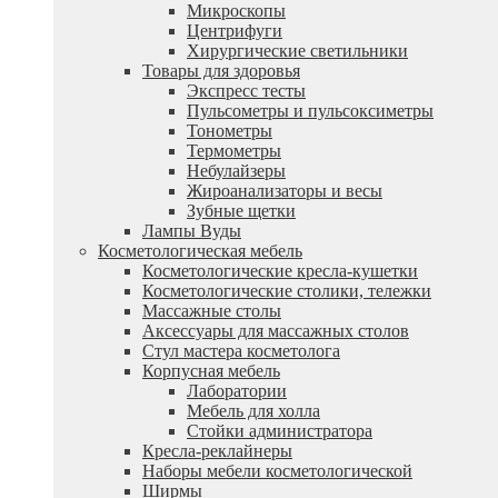
Микроскопы
Центрифуги
Xирургические светильники
Товары для здоровья
Экспресс тесты
Пульсометры и пульсоксиметры
Тонометры
Термометры
Небулайзеры
Жироанализаторы и весы
Зубные щетки
Лампы Вуды
Косметологическая мебель
Косметологические кресла-кушетки
Косметологические столики, тележки
Массажные столы
Аксессуары для массажных столов
Стул мастера косметолога
Корпусная мебель
Лаборатории
Мебель для холла
Стойки администратора
Кресла-реклайнеры
Наборы мебели косметологической
Ширмы