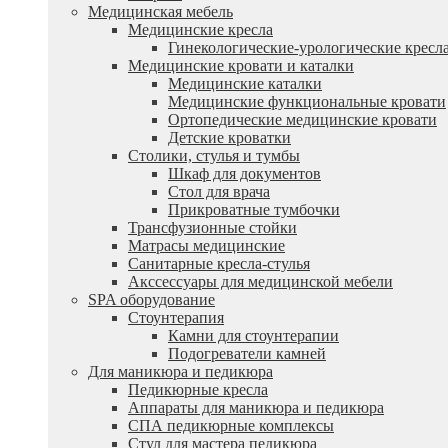
Медицинская мебель
Медицинские кресла
Гинекологические-урологические кресл
Медицинские кровати и каталки
Медицинские каталки
Медицинские функциональные кровати
Ортопедические медицинские кровати
Детские кроватки
Столики, стулья и тумбы
Шкаф для документов
Стол для врача
Прикроватные тумбочки
Трансфузионные стойки
Матрасы медицинские
Санитарные кресла-стулья
Акссессуары для медицинской мебели
SPA оборудование
Стоунтерапия
Камни для стоунтерапии
Подогреватели камней
Для маникюра и педикюра
Педикюрные кресла
Аппараты для маникюра и педикюра
СПА педикюрные комплексы
Стул для мастера педикюра