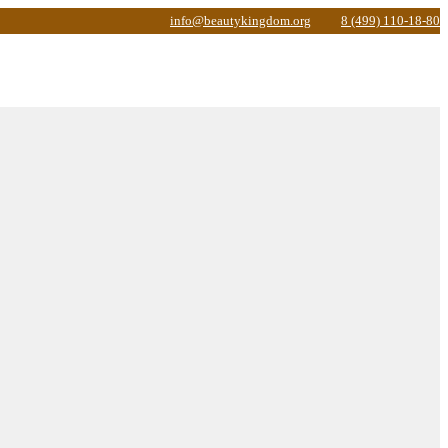
info@beautykingdom.org
8 (499) 110-18-80