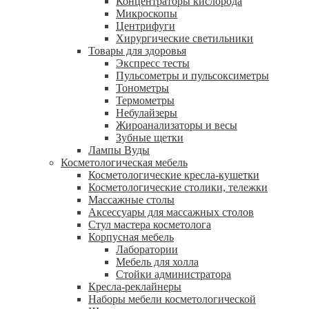
Концентраторы кислорода
Микроскопы
Центрифуги
Xирургические светильники
Товары для здоровья
Экспресс тесты
Пульсометры и пульсоксиметры
Тонометры
Термометры
Небулайзеры
Жироанализаторы и весы
Зубные щетки
Лампы Вуды
Косметологическая мебель
Косметологические кресла-кушетки
Косметологические столики, тележки
Массажные столы
Аксессуары для массажных столов
Стул мастера косметолога
Корпусная мебель
Лаборатории
Мебель для холла
Стойки администратора
Кресла-реклайнеры
Наборы мебели косметологической