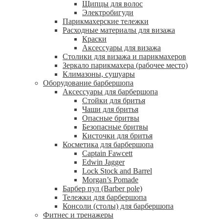
Щипцы для волос
Электробигуди
Парикмахерские тележки
Расходные материалы для визажа
Краски
Аксессуары для визажа
Столики для визажа и парикмахеров
Зеркало парикмахера (рабочее место)
Климазоны, сушуары
Оборудование барбершопа
Аксессуары для барбершопа
Стойки для бритья
Чаши для бритья
Опасные бритвы
Безопасные бритвы
Кисточки для бритья
Косметика для барбершопа
Captain Fawcett
Edwin Jagger
Lock Stock and Barrel
Morgan’s Pomade
Барбер пул (Barber pole)
Тележки для барбершопа
Консоли (столы) для барбершопа
Фитнес и тренажеры