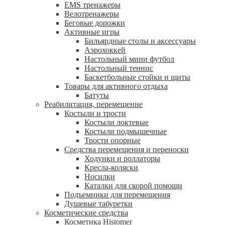
EMS тренажеры
Велотренажеры
Беговые дорожки
Активные игры
Бильярдные столы и аксессуары
Аэрохоккей
Настольный мини футбол
Настольный теннис
Баскетбольные стойки и щиты
Товары для активного отдыха
Батуты
Реабилитация, перемещение
Костыли и трости
Костыли локтевые
Костыли подмышечные
Трости опорные
Средства перемещения и переноски
Ходунки и роллаторы
Кресла-коляски
Носилки
Каталки для скорой помощи
Подъемники для перемещения
Душевые табуретки
Косметические средства
Косметика Histomer