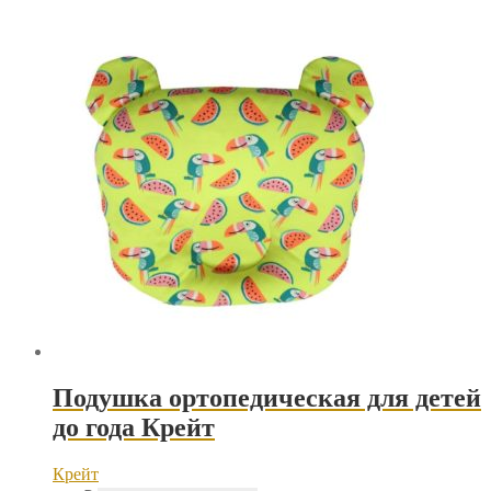
товар
имеет
несколько
вариаций.
Опции
можно
выбрать
на
странице
товара.
Подушка ортопедическая для детей
до года Крейт
Крейт