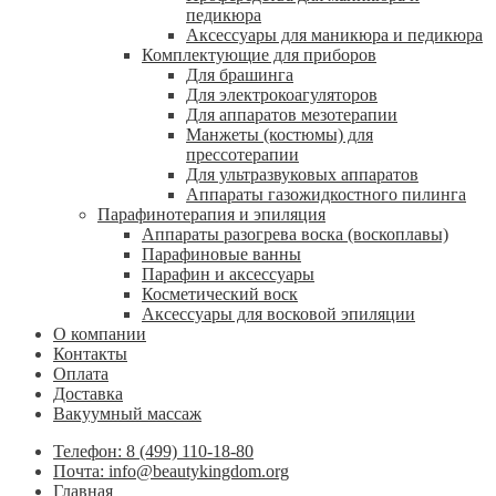
педикюра
Аксессуары для маникюра и педикюра
Комплектующие для приборов
Для брашинга
Для электрокоагуляторов
Для аппаратов мезотерапии
Манжеты (костюмы) для
прессотерапии
Для ультразвуковых аппаратов
Аппараты газожидкостного пилинга
Парафинотерапия и эпиляция
Аппараты разогрева воска (воскоплавы)
Парафиновые ванны
Парафин и аксессуары
Косметический воск
Аксессуары для восковой эпиляции
О компании
Контакты
Оплата
Доставка
Вакуумный массаж
Телефон: 8 (499) 110-18-80
Почта: info@beautykingdom.org
Главная