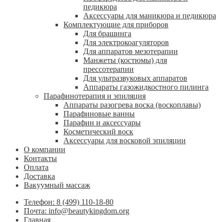
педикюра
Аксессуары для маникюра и педикюра
Комплектующие для приборов
Для брашинга
Для электрокоагуляторов
Для аппаратов мезотерапии
Манжеты (костюмы) для
прессотерапии
Для ультразвуковых аппаратов
Аппараты газожидкостного пилинга
Парафинотерапия и эпиляция
Аппараты разогрева воска (воскоплавы)
Парафиновые ванны
Парафин и аксессуары
Косметический воск
Аксессуары для восковой эпиляции
О компании
Контакты
Оплата
Доставка
Вакуумный массаж
Телефон: 8 (499) 110-18-80
Почта: info@beautykingdom.org
Главная