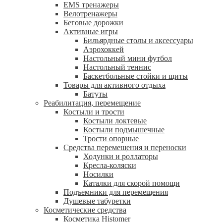
EMS тренажеры
Велотренажеры
Беговые дорожки
Активные игры
Бильярдные столы и аксессуары
Аэрохоккей
Настольный мини футбол
Настольный теннис
Баскетбольные стойки и щиты
Товары для активного отдыха
Батуты
Реабилитация, перемещение
Костыли и трости
Костыли локтевые
Костыли подмышечные
Трости опорные
Средства перемещения и переноски
Ходунки и роллаторы
Кресла-коляски
Носилки
Каталки для скорой помощи
Подъемники для перемещения
Душевые табуретки
Косметические средства
Косметика Histomer