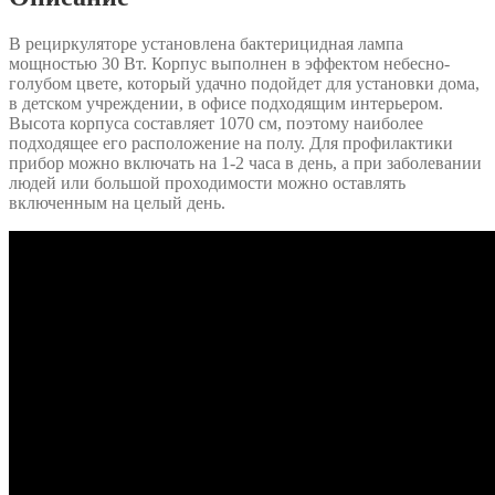
В рециркуляторе установлена бактерицидная лампа
мощностью 30 Вт. Корпус выполнен в эффектом небесно-
голубом цвете, который удачно подойдет для установки дома,
в детском учреждении, в офисе подходящим интерьером.
Высота корпуса составляет 1070 см, поэтому наиболее
подходящее его расположение на полу. Для профилактики
прибор можно включать на 1-2 часа в день, а при заболевании
людей или большой проходимости можно оставлять
включенным на целый день.