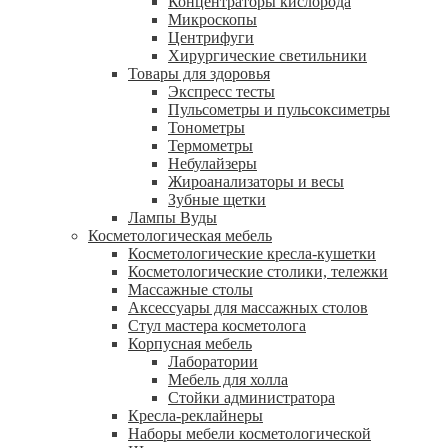
Концентраторы кислорода
Микроскопы
Центрифуги
Xирургические светильники
Товары для здоровья
Экспресс тесты
Пульсометры и пульсоксиметры
Тонометры
Термометры
Небулайзеры
Жироанализаторы и весы
Зубные щетки
Лампы Вуды
Косметологическая мебель
Косметологические кресла-кушетки
Косметологические столики, тележки
Массажные столы
Аксессуары для массажных столов
Стул мастера косметолога
Корпусная мебель
Лаборатории
Мебель для холла
Стойки администратора
Кресла-реклайнеры
Наборы мебели косметологической