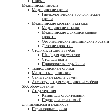
Ширмы
Медицинская мебель
Медицинские кресла
Гинекологические-урологические
кресла
Медицинские кровати и каталки
Медицинские каталки
Медицинские функциональные
кровати
Ортопедические медицинские кровати
Детские кроватки
Столики, стулья и тумбы
Шкаф для документов
Стол для врача
Прикроватные тумбочки
Трансфузионные стойки
Матрасы медицинские
Санитарные кресла-стулья
Акссессуары для медицинской мебели
SPA оборудование
Стоунтерапия
Камни для стоунтерапии
Подогреватели камней
Для маникюра и педикюра
Педикюрные кресла