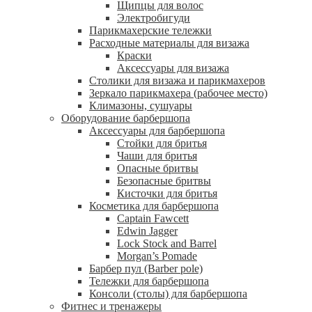
Щипцы для волос
Электробигуди
Парикмахерские тележки
Расходные материалы для визажа
Краски
Аксессуары для визажа
Столики для визажа и парикмахеров
Зеркало парикмахера (рабочее место)
Климазоны, сушуары
Оборудование барбершопа
Аксессуары для барбершопа
Стойки для бритья
Чаши для бритья
Опасные бритвы
Безопасные бритвы
Кисточки для бритья
Косметика для барбершопа
Captain Fawcett
Edwin Jagger
Lock Stock and Barrel
Morgan’s Pomade
Барбер пул (Barber pole)
Тележки для барбершопа
Консоли (столы) для барбершопа
Фитнес и тренажеры