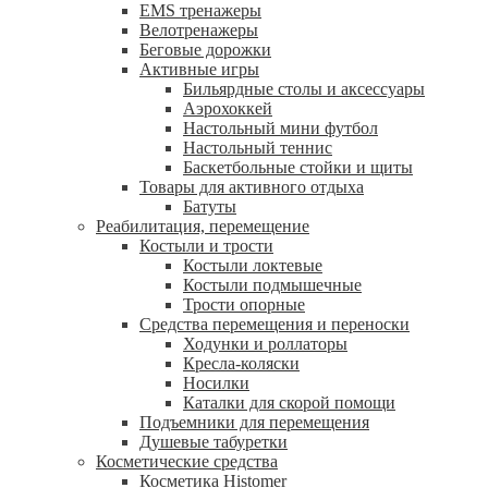
EMS тренажеры
Велотренажеры
Беговые дорожки
Активные игры
Бильярдные столы и аксессуары
Аэрохоккей
Настольный мини футбол
Настольный теннис
Баскетбольные стойки и щиты
Товары для активного отдыха
Батуты
Реабилитация, перемещение
Костыли и трости
Костыли локтевые
Костыли подмышечные
Трости опорные
Средства перемещения и переноски
Ходунки и роллаторы
Кресла-коляски
Носилки
Каталки для скорой помощи
Подъемники для перемещения
Душевые табуретки
Косметические средства
Косметика Histomer