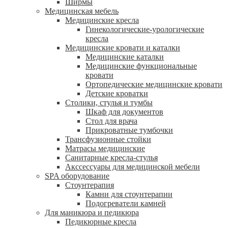
Ширмы
Медицинская мебель
Медицинские кресла
Гинекологические-урологические
кресла
Медицинские кровати и каталки
Медицинские каталки
Медицинские функциональные
кровати
Ортопедические медицинские кровати
Детские кроватки
Столики, стулья и тумбы
Шкаф для документов
Стол для врача
Прикроватные тумбочки
Трансфузионные стойки
Матрасы медицинские
Санитарные кресла-стулья
Акссессуары для медицинской мебели
SPA оборудование
Стоунтерапия
Камни для стоунтерапии
Подогреватели камней
Для маникюра и педикюра
Педикюрные кресла