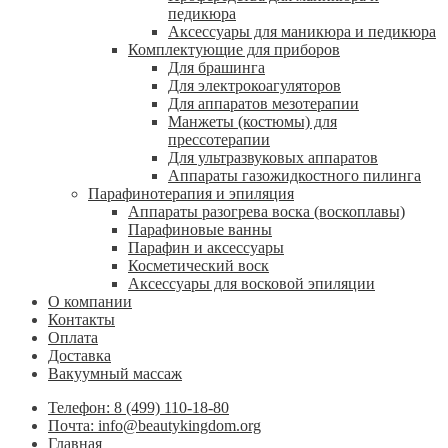
педикюра
Аксессуары для маникюра и педикюра
Комплектующие для приборов
Для брашинга
Для электрокоагуляторов
Для аппаратов мезотерапии
Манжеты (костюмы) для
прессотерапии
Для ультразвуковых аппаратов
Аппараты газожидкостного пилинга
Парафинотерапия и эпиляция
Аппараты разогрева воска (воскоплавы)
Парафиновые ванны
Парафин и аксессуары
Косметический воск
Аксессуары для восковой эпиляции
О компании
Контакты
Оплата
Доставка
Вакуумный массаж
Телефон: 8 (499) 110-18-80
Почта: info@beautykingdom.org
Главная