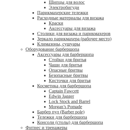
Щипцы для волос
Электробигуди
Парикмахерские тележки
Расходные материалы для визажа
Краски
Аксессуары для визажа
Столики для визажа и парикмахеров
Зеркало парикмахера (рабочее место)
Климазоны, сушуары
Оборудование барбершопа
Аксессуары для барбершопа
Стойки для бритья
Чаши для бритья
Опасные бритвы
Безопасные бритвы
Кисточки для бритья
Косметика для барбершопа
Captain Fawcett
Edwin Jagger
Lock Stock and Barrel
Morgan’s Pomade
Барбер пул (Barber pole)
Тележки для барбершопа
Консоли (столы) для барбершопа
Фитнес и тренажеры