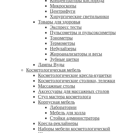
Концентраторы кислорода
Микроскопы
Центрифуги
Xирургические светильники
Товары для здоровья
Экспресс тесты
Пульсометры и пульсоксиметры
Тонометры
Термометры
Небулайзеры
Жироанализаторы и весы
Зубные щетки
Лампы Вуды
Косметологическая мебель
Косметологические кресла-кушетки
Косметологические столики, тележки
Массажные столы
Аксессуары для массажных столов
Стул мастера косметолога
Корпусная мебель
Лаборатории
Мебель для холла
Стойки администратора
Кресла-реклайнеры
Наборы мебели косметологической