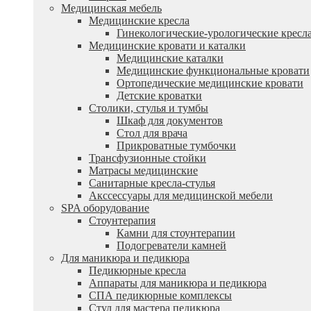
Медицинская мебель
Медицинские кресла
Гинекологические-урологические кресл
Медицинские кровати и каталки
Медицинские каталки
Медицинские функциональные кровати
Ортопедические медицинские кровати
Детские кроватки
Столики, стулья и тумбы
Шкаф для документов
Стол для врача
Прикроватные тумбочки
Трансфузионные стойки
Матрасы медицинские
Санитарные кресла-стулья
Акссессуары для медицинской мебели
SPA оборудование
Стоунтерапия
Камни для стоунтерапии
Подогреватели камней
Для маникюра и педикюра
Педикюрные кресла
Аппараты для маникюра и педикюра
СПА педикюрные комплексы
Стул для мастера педикюра