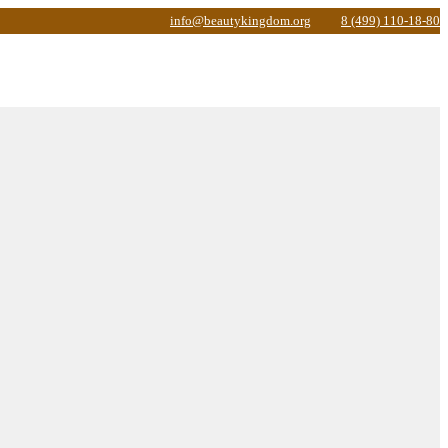
info@beautykingdom.org
8 (499) 110-18-80