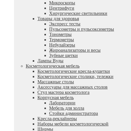
Микроскопы
Центрифуги
Xирургические светильники
Товары для здоровья
Экспресс тесты
Пульсометры и пульсоксиметры
Тонометры
Термометры
Небулайзеры
Жироанализаторы и весы
Зубные щетки
Лампы Вуды
Косметологическая мебель
Косметологические кресла-кушетки
Косметологические столики, тележки
Массажные столы
Аксессуары для массажных столов
Стул мастера косметолога
Корпусная мебель
Лаборатории
Мебель для холла
Стойки администратора
Кресла-реклайнеры
Наборы мебели косметологической
Ширмы