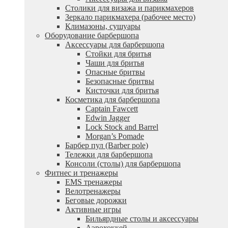
Столики для визажа и парикмахеров
Зеркало парикмахера (рабочее место)
Климазоны, сушуары
Оборудование барбершопа
Аксессуары для барбершопа
Стойки для бритья
Чаши для бритья
Опасные бритвы
Безопасные бритвы
Кисточки для бритья
Косметика для барбершопа
Captain Fawcett
Edwin Jagger
Lock Stock and Barrel
Morgan’s Pomade
Барбер пул (Barber pole)
Тележки для барбершопа
Консоли (столы) для барбершопа
Фитнес и тренажеры
EMS тренажеры
Велотренажеры
Беговые дорожки
Активные игры
Бильярдные столы и аксессуары
Аэрохоккей