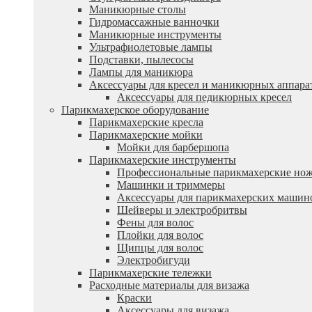
Маникюрные столы
Гидромассажные ванночки
Маникюрные инструменты
Ультрафиолетовые лампы
Подставки, пылесосы
Лампы для маникюра
Аксессуары для кресел и маникюрных аппара
Аксессуары для педикюрных кресел
Парикмахерское оборудование
Парикмахерские кресла
Парикмахерские мойки
Мойки для барбершопа
Парикмахерские инструменты
Профессиональные парикмахерские но
Машинки и триммеры
Аксессуары для парикмахерских машин
Шейверы и электробритвы
Фены для волос
Плойки для волос
Щипцы для волос
Электробигуди
Парикмахерские тележки
Расходные материалы для визажа
Краски
Аксессуары для визажа