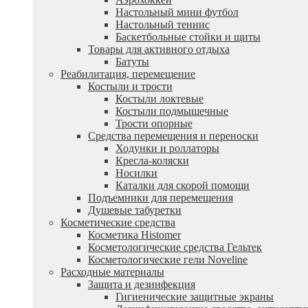
Настольный мини футбол
Настольный теннис
Баскетбольные стойки и щиты
Товары для активного отдыха
Батуты
Реабилитация, перемещение
Костыли и трости
Костыли локтевые
Костыли подмышечные
Трости опорные
Средства перемещения и переноски
Ходунки и роллаторы
Кресла-коляски
Носилки
Каталки для скорой помощи
Подъемники для перемещения
Душевые табуретки
Косметические средства
Косметика Histomer
Косметологические средства Гельтек
Косметологические гели Noveline
Расходные материалы
Защита и дезинфекция
Гигиенические защитные экраны