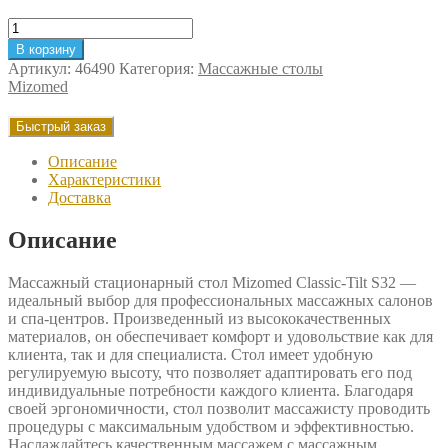
Количество
товара
В корзину
Широкий
Артикул:
46490
Категория:
Массажные столы
массажный
Mizomed
стационарный
стол
Быстрый заказ
Mizomed
Classic-
Описание
Tilt
Характеристики
SCT3M32
Доставка
Описание
Массажный стационарный стол Mizomed Classic-Tilt S32 —
идеальный выбор для профессиональных массажных салонов
и спа-центров. Произведенный из высококачественных
материалов, он обеспечивает комфорт и удовольствие как для
клиента, так и для специалиста. Стол имеет удобную
регулируемую высоту, что позволяет адаптировать его под
индивидуальные потребности каждого клиента. Благодаря
своей эргономичности, стол позволит массажисту проводить
процедуры с максимальным удобством и эффективностью.
Наслаждайтесь качественным массажем с массажным