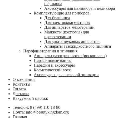
педикюра
Аксессуары для маникюра и педикюра
Комплектующие для приборов
Для брашинга
Для электрокоагуляторов
Для аппаратов мезотерапии
Манжеты (костюмы) для
прессотерапии
Для ультразвуковых аппаратов
Аппараты газожидкостного пилинга
Парафинотерапия и эпиляция
Аппараты разогрева воска (воскоплавы)
Парафиновые ванны
Парафин и аксессуары
Косметический воск
Аксессуары для восковой эпиляции
О компании
Контакты
Оплата
Доставка
Вакуумный массаж
Телефон: 8 (499) 110-18-80
Почта: info@beautykingdom.org
Главная