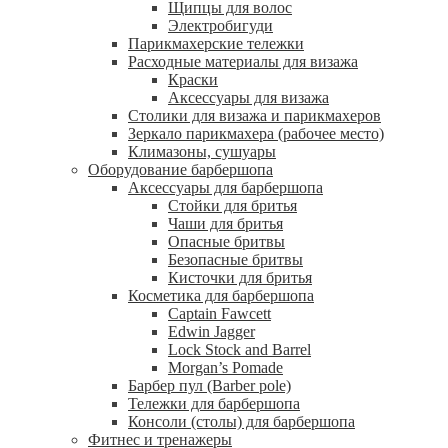
Щипцы для волос
Электробигуди
Парикмахерские тележки
Расходные материалы для визажа
Краски
Аксессуары для визажа
Столики для визажа и парикмахеров
Зеркало парикмахера (рабочее место)
Климазоны, сушуары
Оборудование барбершопа
Аксессуары для барбершопа
Стойки для бритья
Чаши для бритья
Опасные бритвы
Безопасные бритвы
Кисточки для бритья
Косметика для барбершопа
Captain Fawcett
Edwin Jagger
Lock Stock and Barrel
Morgan’s Pomade
Барбер пул (Barber pole)
Тележки для барбершопа
Консоли (столы) для барбершопа
Фитнес и тренажеры