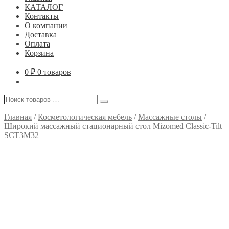
КАТАЛОГ
Контакты
О компании
Доставка
Оплата
Корзина
0
₽
0 товаров
Поиск
Поиск
товаров
…
Главная
/
Косметологическая мебель
/
Массажные столы
/
Широкий массажный стационарный стол Mizomed Classic-Tilt
SCT3M32