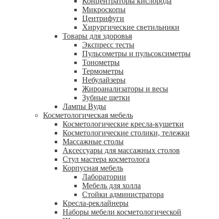
Концентраторы кислорода
Микроскопы
Центрифуги
Xирургические светильники
Товары для здоровья
Экспресс тесты
Пульсометры и пульсоксиметры
Тонометры
Термометры
Небулайзеры
Жироанализаторы и весы
Зубные щетки
Лампы Вуды
Косметологическая мебель
Косметологические кресла-кушетки
Косметологические столики, тележки
Массажные столы
Аксессуары для массажных столов
Стул мастера косметолога
Корпусная мебель
Лаборатории
Мебель для холла
Стойки администратора
Кресла-реклайнеры
Наборы мебели косметологической