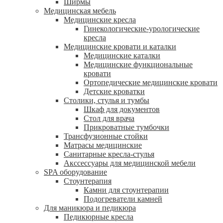
Ширмы
Медицинская мебель
Медицинские кресла
Гинекологические-урологические
кресла
Медицинские кровати и каталки
Медицинские каталки
Медицинские функциональные
кровати
Ортопедические медицинские кровати
Детские кроватки
Столики, стулья и тумбы
Шкаф для документов
Стол для врача
Прикроватные тумбочки
Трансфузионные стойки
Матрасы медицинские
Санитарные кресла-стулья
Акссессуары для медицинской мебели
SPA оборудование
Стоунтерапия
Камни для стоунтерапии
Подогреватели камней
Для маникюра и педикюра
Педикюрные кресла