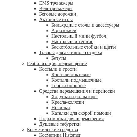
EMS тренажеры
Велотренажеры
Беговые дорожки
Активные игры
Бильярдные столы и аксессуары
Аэрохоккей
Настольный мини футбол
Настольный теннис
Баскетбольные стойки и щиты
Товары для активного отдыха
Батуты
Реабилитация, перемещение
Костыли и трости
Костыли локтевые
Костыли подмышечные
Трости опорные
Средства перемещения и переноски
Ходунки и роллаторы
Кресла-коляски
Носилки
Каталки для скорой помощи
Подъемники для перемещения
Душевые табуретки
Косметические средства
Косметика Histomer