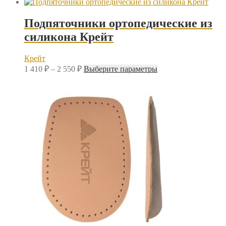
Подпяточники ортопедические из
силикона Крейт
Крейт
Диапазон
Этот
1 410
₽
–
2 550
₽
Выберите параметры
цен:
товар
1
имеет
несколько
410 ₽
вариаций.
–
Опции
2
можно
550 ₽
выбрать
на
странице
товара.