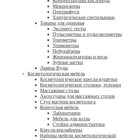
Концентраторы кислорода
Микроскопы
Центрифуги
Xирургические светильники
Товары для здоровья
Экспресс тесты
Пульсометры и пульсоксиметры
Тонометры
Термометры
Небулайзеры
Жироанализаторы и весы
Зубные щетки
Лампы Вуды
Косметологическая мебель
Косметологические кресла-кушетки
Косметологические столики, тележки
Массажные столы
Аксессуары для массажных столов
Стул мастера косметолога
Корпусная мебель
Лаборатории
Мебель для холла
Стойки администратора
Кресла-реклайнеры
Наборы мебели косметологической