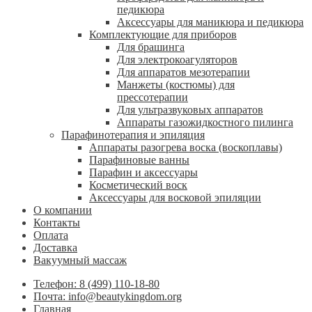
педикюра
Аксессуары для маникюра и педикюра
Комплектующие для приборов
Для брашинга
Для электрокоагуляторов
Для аппаратов мезотерапии
Манжеты (костюмы) для
прессотерапии
Для ультразвуковых аппаратов
Аппараты газожидкостного пилинга
Парафинотерапия и эпиляция
Аппараты разогрева воска (воскоплавы)
Парафиновые ванны
Парафин и аксессуары
Косметический воск
Аксессуары для восковой эпиляции
О компании
Контакты
Оплата
Доставка
Вакуумный массаж
Телефон: 8 (499) 110-18-80
Почта: info@beautykingdom.org
Главная