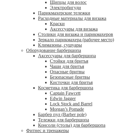
Щипцы для волос
Электробигуди
Парикмахерские тележки
Расходные материалы для визажа
Краски
Аксессуары для визажа
Столики для визажа и парикмахеров
Зеркало парикмахера (рабочее место)
Климазоны, сушуары
Оборудование барбершопа
Аксессуары для барбершопа
Стойки для бритья
Чаши для бритья
Опасные бритвы
Безопасные бритвы
Кисточки для бритья
Косметика для барбершопа
Captain Fawcett
Edwin Jagger
Lock Stock and Barrel
Morgan’s Pomade
Барбер пул (Barber pole)
Тележки для барбершопа
Консоли (столы) для барбершопа
Фитнес и тренажеры