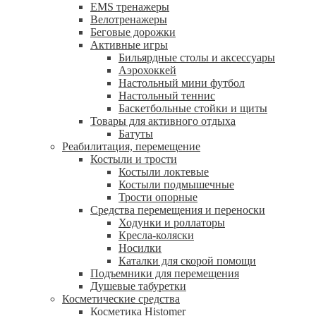
EMS тренажеры
Велотренажеры
Беговые дорожки
Активные игры
Бильярдные столы и аксессуары
Аэрохоккей
Настольный мини футбол
Настольный теннис
Баскетбольные стойки и щиты
Товары для активного отдыха
Батуты
Реабилитация, перемещение
Костыли и трости
Костыли локтевые
Костыли подмышечные
Трости опорные
Средства перемещения и переноски
Ходунки и роллаторы
Кресла-коляски
Носилки
Каталки для скорой помощи
Подъемники для перемещения
Душевые табуретки
Косметические средства
Косметика Histomer