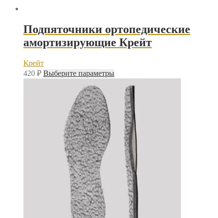
Подпяточники ортопедические
амортизирующие Крейт
Крейт
Этот
420
₽
Выберите параметры
товар
имеет
несколько
вариаций.
Опции
можно
выбрать
на
странице
товара.