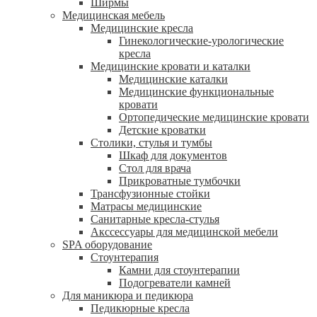
Ширмы
Медицинская мебель
Медицинские кресла
Гинекологические-урологические
кресла
Медицинские кровати и каталки
Медицинские каталки
Медицинские функциональные
кровати
Ортопедические медицинские кровати
Детские кроватки
Столики, стулья и тумбы
Шкаф для документов
Стол для врача
Прикроватные тумбочки
Трансфузионные стойки
Матрасы медицинские
Санитарные кресла-стулья
Акссессуары для медицинской мебели
SPA оборудование
Стоунтерапия
Камни для стоунтерапии
Подогреватели камней
Для маникюра и педикюра
Педикюрные кресла