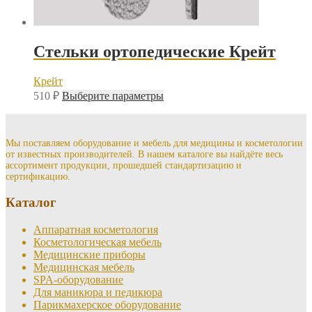
Стельки ортопедические Крейт
Крейт
Этот
510
₽
Выберите параметры
товар
имеет
несколько
вариаций.
Мы поставляем оборудование и мебель для медицины и косметологии
от известных производителей. В нашем каталоге вы найдёте весь
Опции
ассортимент продукции, прошедшей стандартизацию и
можно
сертификацию.
выбрать
на
Каталог
странице
товара.
Аппаратная косметология
Косметологическая мебель
Медицинские приборы
Медицинская мебель
SPA-оборудование
Для маникюра и педикюра
Парикмахерское оборудование