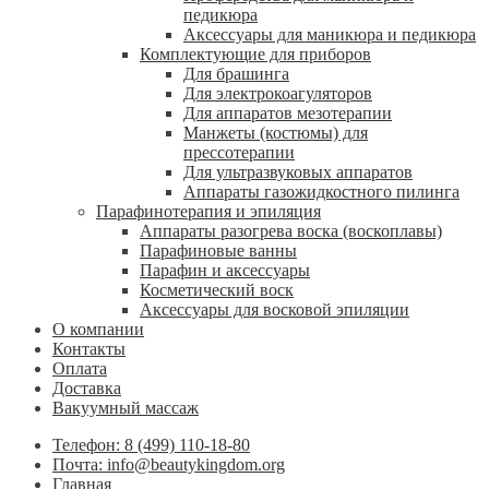
педикюра
Аксессуары для маникюра и педикюра
Комплектующие для приборов
Для брашинга
Для электрокоагуляторов
Для аппаратов мезотерапии
Манжеты (костюмы) для
прессотерапии
Для ультразвуковых аппаратов
Аппараты газожидкостного пилинга
Парафинотерапия и эпиляция
Аппараты разогрева воска (воскоплавы)
Парафиновые ванны
Парафин и аксессуары
Косметический воск
Аксессуары для восковой эпиляции
О компании
Контакты
Оплата
Доставка
Вакуумный массаж
Телефон: 8 (499) 110-18-80
Почта: info@beautykingdom.org
Главная