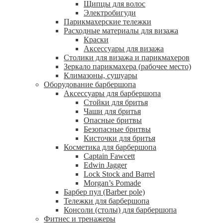
Щипцы для волос
Электробигуди
Парикмахерские тележки
Расходные материалы для визажа
Краски
Аксессуары для визажа
Столики для визажа и парикмахеров
Зеркало парикмахера (рабочее место)
Климазоны, сушуары
Оборудование барбершопа
Аксессуары для барбершопа
Стойки для бритья
Чаши для бритья
Опасные бритвы
Безопасные бритвы
Кисточки для бритья
Косметика для барбершопа
Captain Fawcett
Edwin Jagger
Lock Stock and Barrel
Morgan’s Pomade
Барбер пул (Barber pole)
Тележки для барбершопа
Консоли (столы) для барбершопа
Фитнес и тренажеры