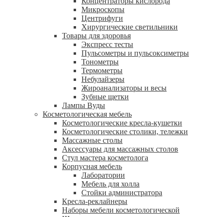
Концентраторы кислорода
Микроскопы
Центрифуги
Xирургические светильники
Товары для здоровья
Экспресс тесты
Пульсометры и пульсоксиметры
Тонометры
Термометры
Небулайзеры
Жироанализаторы и весы
Зубные щетки
Лампы Вуды
Косметологическая мебель
Косметологические кресла-кушетки
Косметологические столики, тележки
Массажные столы
Аксессуары для массажных столов
Стул мастера косметолога
Корпусная мебель
Лаборатории
Мебель для холла
Стойки администратора
Кресла-реклайнеры
Наборы мебели косметологической