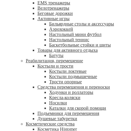
EMS тренажеры
Велотренажеры
Беговые дорожки
Активные игры
Бильярдные столы и аксессуары
Аэрохоккей
Настольный мини футбол
Настольный теннис
Баскетбольные стойки и щиты
Товары для активного отдыха
Батуты
Реабилитация, перемещение
Костыли и трости
Костыли локтевые
Костыли подмышечные
Трости опорные
Средства перемещения и переноски
Ходунки и роллаторы
Кресла-коляски
Носилки
Каталки для скорой помощи
Подъемники для перемещения
Душевые табуретки
Косметические средства
Косметика Histomer