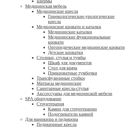
Ширмы
Медицинская мебель
Медицинские кресла
Гинекологические-урологические
кресла
Медицинские кровати и каталки
Медицинские каталки
Медицинские функциональные
кровати
Ортопедические медицинские кровати
Детские кроватки
Столики, стулья и тумбы
Шкаф для документов
Стол для врача
Прикроватные тумбочки
Трансфузионные стойки
Матрасы медицинские
Санитарные кресла-стулья
Акссессуары для медицинской мебели
SPA оборудование
Стоунтерапия
Камни для стоунтерапии
Подогреватели камней
Для маникюра и педикюра
Педикюрные кресла