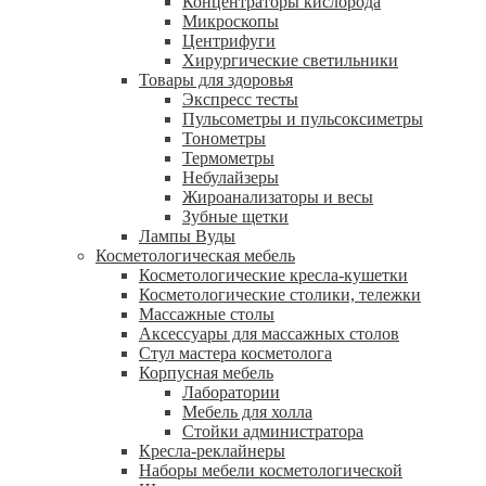
Концентраторы кислорода
Микроскопы
Центрифуги
Xирургические светильники
Товары для здоровья
Экспресс тесты
Пульсометры и пульсоксиметры
Тонометры
Термометры
Небулайзеры
Жироанализаторы и весы
Зубные щетки
Лампы Вуды
Косметологическая мебель
Косметологические кресла-кушетки
Косметологические столики, тележки
Массажные столы
Аксессуары для массажных столов
Стул мастера косметолога
Корпусная мебель
Лаборатории
Мебель для холла
Стойки администратора
Кресла-реклайнеры
Наборы мебели косметологической