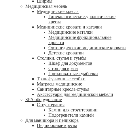
Ширмы
Медицинская мебель
Медицинские кресла
Гинекологические-урологические
кресла
Медицинские кровати и каталки
Медицинские каталки
Медицинские функциональные
кровати
Ортопедические медицинские кровати
Детские кроватки
Столики, стулья и тумбы
Шкаф для документов
Стол для врача
Прикроватные тумбочки
Трансфузионные стойки
Матрасы медицинские
Санитарные кресла-стулья
Акссессуары для медицинской мебели
SPA оборудование
Стоунтерапия
Камни для стоунтерапии
Подогреватели камней
Для маникюра и педикюра
Педикюрные кресла