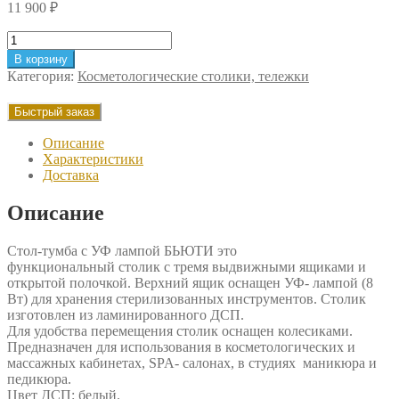
11 900
₽
Количество
товара
В корзину
Стол-
Категория:
Косметологические столики, тележки
тумба
с
Быстрый заказ
УФ
лампой
Описание
БЬЮТИ
Характеристики
Доставка
Описание
Стол-тумба с УФ лампой БЬЮТИ это
функциональный столик с тремя выдвижными ящиками и
открытой полочкой. Верхний ящик оснащен УФ- лампой (8
Вт) для хранения стерилизованных инструментов. Столик
изготовлен из ламинированного ДСП.
Для удобства перемещения столик оснащен колесиками.
Предназначен для использования в косметологических и
массажных кабинетах, SPA- салонах, в студиях маникюра и
педикюра.
Цвет ДСП: белый.