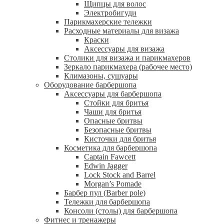
Щипцы для волос
Электробигуди
Парикмахерские тележки
Расходные материалы для визажа
Краски
Аксессуары для визажа
Столики для визажа и парикмахеров
Зеркало парикмахера (рабочее место)
Климазоны, сушуары
Оборудование барбершопа
Аксессуары для барбершопа
Стойки для бритья
Чаши для бритья
Опасные бритвы
Безопасные бритвы
Кисточки для бритья
Косметика для барбершопа
Captain Fawcett
Edwin Jagger
Lock Stock and Barrel
Morgan’s Pomade
Барбер пул (Barber pole)
Тележки для барбершопа
Консоли (столы) для барбершопа
Фитнес и тренажеры