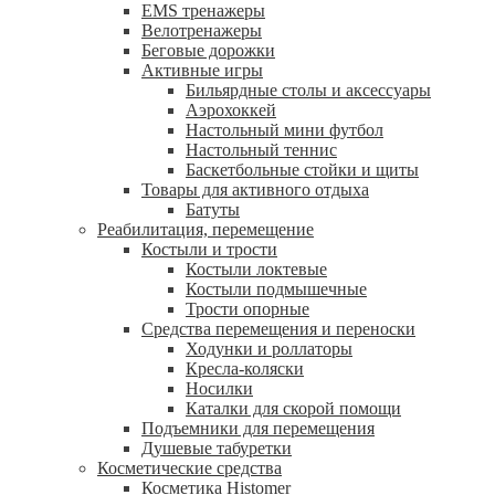
EMS тренажеры
Велотренажеры
Беговые дорожки
Активные игры
Бильярдные столы и аксессуары
Аэрохоккей
Настольный мини футбол
Настольный теннис
Баскетбольные стойки и щиты
Товары для активного отдыха
Батуты
Реабилитация, перемещение
Костыли и трости
Костыли локтевые
Костыли подмышечные
Трости опорные
Средства перемещения и переноски
Ходунки и роллаторы
Кресла-коляски
Носилки
Каталки для скорой помощи
Подъемники для перемещения
Душевые табуретки
Косметические средства
Косметика Histomer