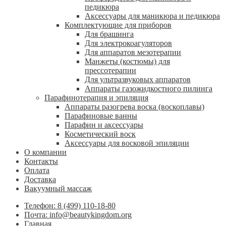
педикюра
Аксессуары для маникюра и педикюра
Комплектующие для приборов
Для брашинга
Для электрокоагуляторов
Для аппаратов мезотерапии
Манжеты (костюмы) для
прессотерапии
Для ультразвуковых аппаратов
Аппараты газожидкостного пилинга
Парафинотерапия и эпиляция
Аппараты разогрева воска (воскоплавы)
Парафиновые ванны
Парафин и аксессуары
Косметический воск
Аксессуары для восковой эпиляции
О компании
Контакты
Оплата
Доставка
Вакуумный массаж
Телефон: 8 (499) 110-18-80
Почта: info@beautykingdom.org
Главная