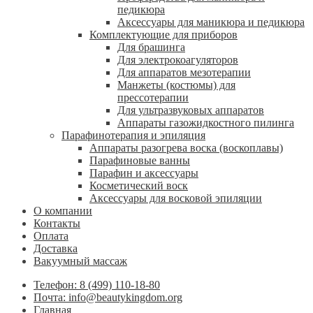
педикюра
Аксессуары для маникюра и педикюра
Комплектующие для приборов
Для брашинга
Для электрокоагуляторов
Для аппаратов мезотерапии
Манжеты (костюмы) для
прессотерапии
Для ультразвуковых аппаратов
Аппараты газожидкостного пилинга
Парафинотерапия и эпиляция
Аппараты разогрева воска (воскоплавы)
Парафиновые ванны
Парафин и аксессуары
Косметический воск
Аксессуары для восковой эпиляции
О компании
Контакты
Оплата
Доставка
Вакуумный массаж
Телефон: 8 (499) 110-18-80
Почта: info@beautykingdom.org
Главная