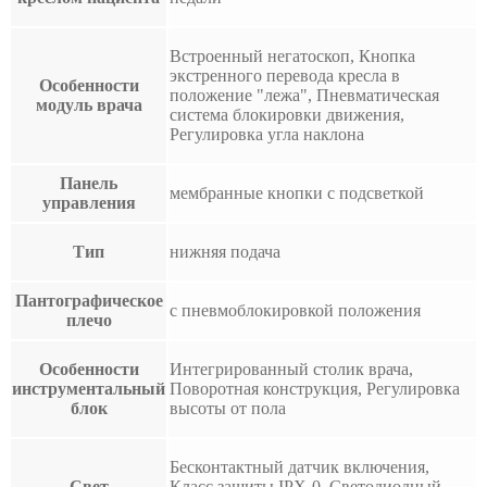
Встроенный негатоскоп, Кнопка
экстренного перевода кресла в
Особенности
положение "лежа", Пневматическая
модуль врача
система блокировки движения,
Регулировка угла наклона
Панель
мембранные кнопки с подсветкой
управления
Тип
нижняя подача
Пантографическое
с пневмоблокировкой положения
плечо
Особенности
Интегрированный столик врача,
инструментальный
Поворотная конструкция, Регулировка
блок
высоты от пола
Бесконтактный датчик включения,
Свет
Класс защиты IPX-0, Светодиодный,