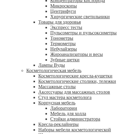
Концентраторы кислорода
Микроскопы
Центрифуги
Xирургические светильники
Товары для здоровья
Экспресс тесты
Пульсометры и пульсоксиметры
Тонометры
Термометры
Небулайзеры
Жироанализаторы и весы
Зубные щетки
Лампы Вуды
Косметологическая мебель
Косметологические кресла-кушетки
Косметологические столики, тележки
Массажные столы
Аксессуары для массажных столов
Стул мастера косметолога
Корпусная мебель
Лаборатории
Мебель для холла
Стойки администратора
Кресла-реклайнеры
Наборы мебели косметологической