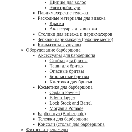
Щипцы для волос
Электробигуди
Парикмахерские тележки
Расходные материалы для визажа
Краски
Аксессуары для визажа
Столики для визажа и парикмахеров
Зеркало парикмахера (рабочее место)
Климазоны, сушуары
Оборудование барбершопа
Аксессуары для барбершопа
Стойки для бритья
Чаши для бритья
Опасные бритвы
Безопасные бритвы
Кисточки для бритья
Косметика для барбершопа
Captain Fawcett
Edwin Jagger
Lock Stock and Barrel
Morgan’s Pomade
Барбер пул (Barber pole)
Тележки для барбершопа
Консоли (столы) для барбершопа
Фитнес и тренажеры