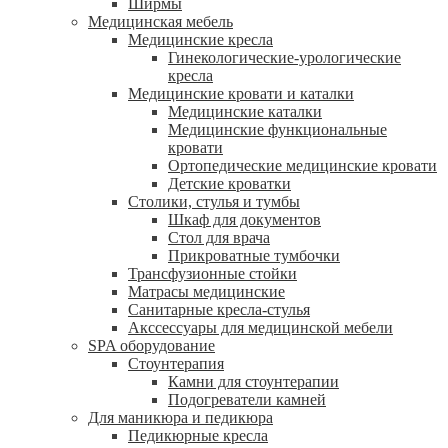
Ширмы
Медицинская мебель
Медицинские кресла
Гинекологические-урологические
кресла
Медицинские кровати и каталки
Медицинские каталки
Медицинские функциональные
кровати
Ортопедические медицинские кровати
Детские кроватки
Столики, стулья и тумбы
Шкаф для документов
Стол для врача
Прикроватные тумбочки
Трансфузионные стойки
Матрасы медицинские
Санитарные кресла-стулья
Акссессуары для медицинской мебели
SPA оборудование
Стоунтерапия
Камни для стоунтерапии
Подогреватели камней
Для маникюра и педикюра
Педикюрные кресла