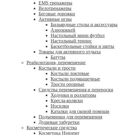
EMS тренажеры
Велотренажеры
Беговые дорожки
Активные игры
Бильярдные столы и аксессуары
Аэрохоккей
Настольный мини футбол
Настольный теннис
Баскетбольные стойки и щиты
Товары для активного отдыха
Батуты
Реабилитация, перемещение
Костыли и трости
Костыли локтевые
Костыли подмышечные
Трости опорные
Средства перемещения и переноски
Ходунки и роллаторы
Кресла-коляски
Носилки
Каталки для скорой помощи
Подъемники для перемещения
Душевые табуретки
Косметические средства
Косметика Histomer