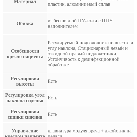
Материал
пластик, алюминиевый сплав
из бесшовной ПУ-кожи с ППУ
Обивка
наполнителем
Регулируемый подголовник по высоте и
углу наклона, Стационарный левый и
Особенности
откидной правый подлокотники,
кресло пациента
Устойчивость к дезинфекционной
обработке
Регулировка
Есть
высоты
Регулировка угол
Есть
наклона сиденья
Регулировка
Есть
спинки сидения
Управление
клавиатура модуля врача + джойстик на
креслом пациента
педали