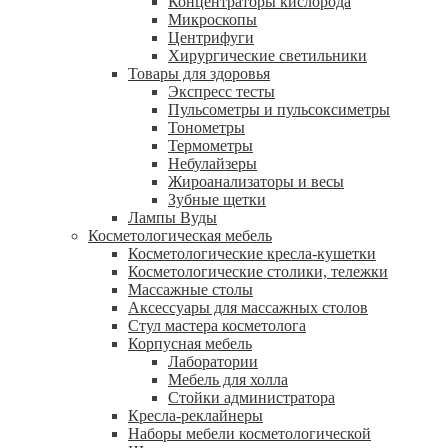
Концентраторы кислорода
Микроскопы
Центрифуги
Xирургические светильники
Товары для здоровья
Экспресс тесты
Пульсометры и пульсоксиметры
Тонометры
Термометры
Небулайзеры
Жироанализаторы и весы
Зубные щетки
Лампы Вуды
Косметологическая мебель
Косметологические кресла-кушетки
Косметологические столики, тележки
Массажные столы
Аксессуары для массажных столов
Стул мастера косметолога
Корпусная мебель
Лаборатории
Мебель для холла
Стойки администратора
Кресла-реклайнеры
Наборы мебели косметологической