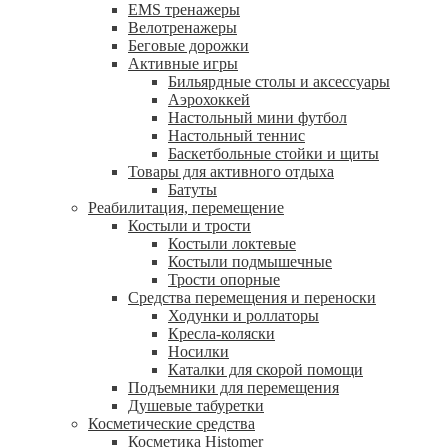
EMS тренажеры
Велотренажеры
Беговые дорожки
Активные игры
Бильярдные столы и аксессуары
Аэрохоккей
Настольный мини футбол
Настольный теннис
Баскетбольные стойки и щиты
Товары для активного отдыха
Батуты
Реабилитация, перемещение
Костыли и трости
Костыли локтевые
Костыли подмышечные
Трости опорные
Средства перемещения и переноски
Ходунки и роллаторы
Кресла-коляски
Носилки
Каталки для скорой помощи
Подъемники для перемещения
Душевые табуретки
Косметические средства
Косметика Histomer