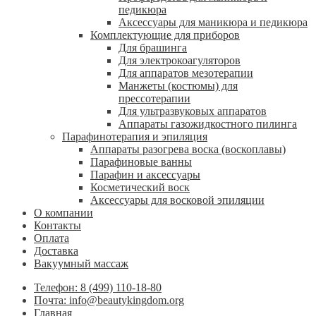
педикюра
Аксессуары для маникюра и педикюра
Комплектующие для приборов
Для брашинга
Для электрокоагуляторов
Для аппаратов мезотерапии
Манжеты (костюмы) для
прессотерапии
Для ультразвуковых аппаратов
Аппараты газожидкостного пилинга
Парафинотерапия и эпиляция
Аппараты разогрева воска (воскоплавы)
Парафиновые ванны
Парафин и аксессуары
Косметический воск
Аксессуары для восковой эпиляции
О компании
Контакты
Оплата
Доставка
Вакуумный массаж
Телефон: 8 (499) 110-18-80
Почта: info@beautykingdom.org
Главная