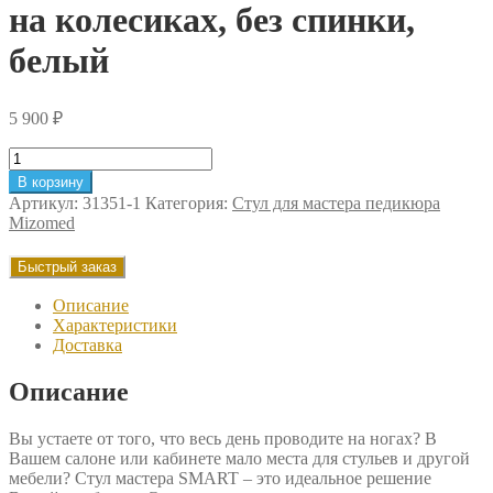
на колесиках, без спинки,
белый
5 900
₽
Количество
товара
В корзину
Стул
Артикул:
31351-1
Категория:
Стул для мастера педикюра
мастера
Mizomed
Mizomed
Smart
Быстрый заказ
на
колесиках,
Описание
без
Характеристики
спинки,
Доставка
белый
Описание
Вы устаете от того, что весь день проводите на ногах? В
Вашем салоне или кабинете мало места для стульев и другой
мебели? Стул мастера SMART – это идеальное решение