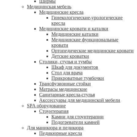
Ширмы
Медицинская мебель
Медицинские кресла
Гинекологические-урологические
кресла
Медицинские кровати и каталки
Медицинские каталки
Медицинские функциональные
кровати
Ортопедические медицинские кровати
Детские кроватки
Столики, стулья и тумбы
Шкаф для документов
Стол для врача
Прикроватные тумбочки
Трансфузионные стойки
Матрасы медицинские
Санитарные кресла-стулья
Акссессуары для медицинской мебели
SPA оборудование
Стоунтерапия
Камни для стоунтерапии
Подогреватели камней
Для маникюра и педикюра
Педикюрные кресла