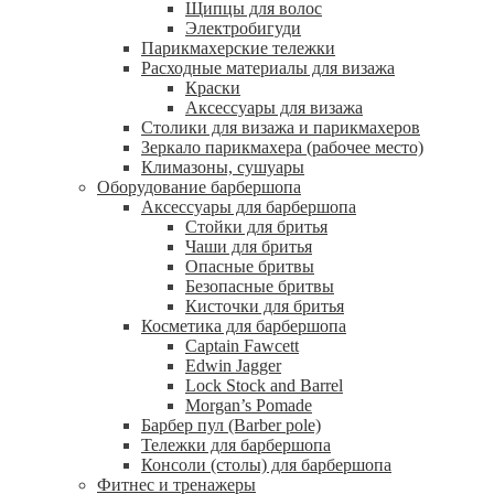
Щипцы для волос
Электробигуди
Парикмахерские тележки
Расходные материалы для визажа
Краски
Аксессуары для визажа
Столики для визажа и парикмахеров
Зеркало парикмахера (рабочее место)
Климазоны, сушуары
Оборудование барбершопа
Аксессуары для барбершопа
Стойки для бритья
Чаши для бритья
Опасные бритвы
Безопасные бритвы
Кисточки для бритья
Косметика для барбершопа
Captain Fawcett
Edwin Jagger
Lock Stock and Barrel
Morgan’s Pomade
Барбер пул (Barber pole)
Тележки для барбершопа
Консоли (столы) для барбершопа
Фитнес и тренажеры