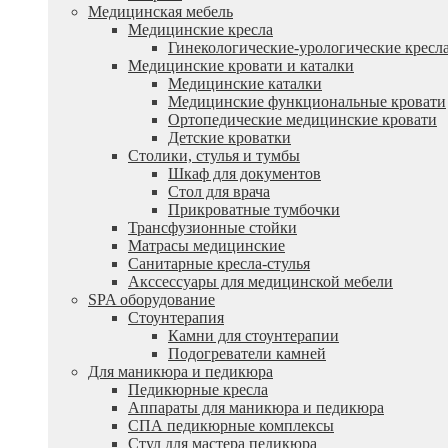
Медицинская мебель
Медицинские кресла
Гинекологические-урологические кресл
Медицинские кровати и каталки
Медицинские каталки
Медицинские функциональные кровати
Ортопедические медицинские кровати
Детские кроватки
Столики, стулья и тумбы
Шкаф для документов
Стол для врача
Прикроватные тумбочки
Трансфузионные стойки
Матрасы медицинские
Санитарные кресла-стулья
Акссессуары для медицинской мебели
SPA оборудование
Стоунтерапия
Камни для стоунтерапии
Подогреватели камней
Для маникюра и педикюра
Педикюрные кресла
Аппараты для маникюра и педикюра
СПА педикюрные комплексы
Стул для мастера педикюра