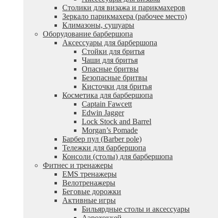
Столики для визажа и парикмахеров
Зеркало парикмахера (рабочее место)
Климазоны, сушуары
Оборудование барбершопа
Аксессуары для барбершопа
Стойки для бритья
Чаши для бритья
Опасные бритвы
Безопасные бритвы
Кисточки для бритья
Косметика для барбершопа
Captain Fawcett
Edwin Jagger
Lock Stock and Barrel
Morgan’s Pomade
Барбер пул (Barber pole)
Тележки для барбершопа
Консоли (столы) для барбершопа
Фитнес и тренажеры
EMS тренажеры
Велотренажеры
Беговые дорожки
Активные игры
Бильярдные столы и аксессуары
Аэрохоккей