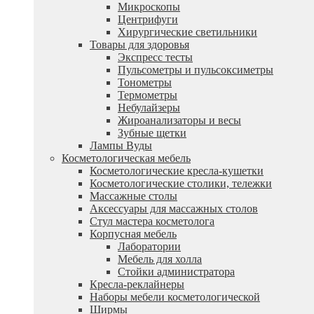
Микроскопы
Центрифуги
Xирургические светильники
Товары для здоровья
Экспресс тесты
Пульсометры и пульсоксиметры
Тонометры
Термометры
Небулайзеры
Жироанализаторы и весы
Зубные щетки
Лампы Вуды
Косметологическая мебель
Косметологические кресла-кушетки
Косметологические столики, тележки
Массажные столы
Аксессуары для массажных столов
Стул мастера косметолога
Корпусная мебель
Лаборатории
Мебель для холла
Стойки администратора
Кресла-реклайнеры
Наборы мебели косметологической
Ширмы