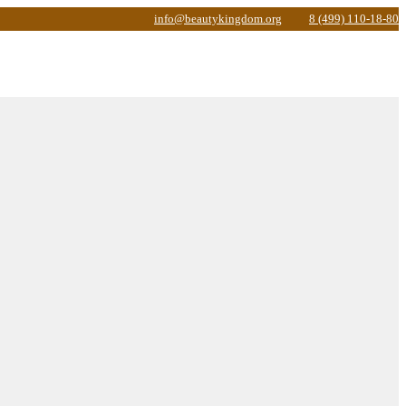
info@beautykingdom.org
8 (499) 110-18-80