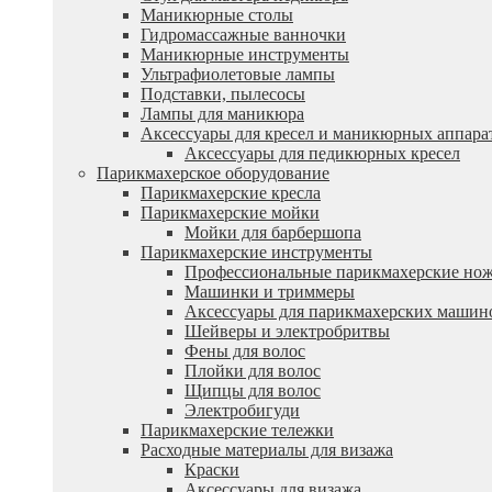
Маникюрные столы
Гидромассажные ванночки
Маникюрные инструменты
Ультрафиолетовые лампы
Подставки, пылесосы
Лампы для маникюра
Аксессуары для кресел и маникюрных аппара
Аксессуары для педикюрных кресел
Парикмахерское оборудование
Парикмахерские кресла
Парикмахерские мойки
Мойки для барбершопа
Парикмахерские инструменты
Профессиональные парикмахерские но
Машинки и триммеры
Аксессуары для парикмахерских машин
Шейверы и электробритвы
Фены для волос
Плойки для волос
Щипцы для волос
Электробигуди
Парикмахерские тележки
Расходные материалы для визажа
Краски
Аксессуары для визажа