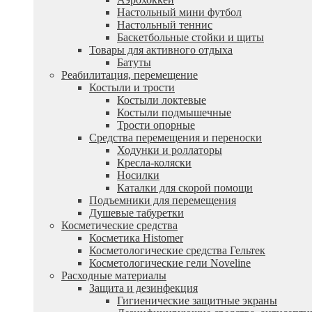
Настольный мини футбол
Настольный теннис
Баскетбольные стойки и щиты
Товары для активного отдыха
Батуты
Реабилитация, перемещение
Костыли и трости
Костыли локтевые
Костыли подмышечные
Трости опорные
Средства перемещения и переноски
Ходунки и роллаторы
Кресла-коляски
Носилки
Каталки для скорой помощи
Подъемники для перемещения
Душевые табуретки
Косметические средства
Косметика Histomer
Косметологические средства Гельтек
Косметологические гели Noveline
Расходные материалы
Защита и дезинфекция
Гигиенические защитные экраны