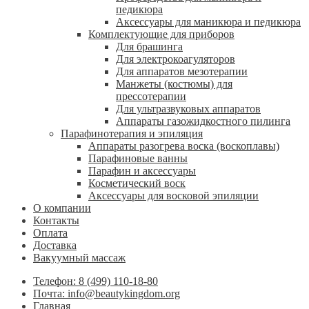
педикюра
Аксессуары для маникюра и педикюра
Комплектующие для приборов
Для брашинга
Для электрокоагуляторов
Для аппаратов мезотерапии
Манжеты (костюмы) для
прессотерапии
Для ультразвуковых аппаратов
Аппараты газожидкостного пилинга
Парафинотерапия и эпиляция
Аппараты разогрева воска (воскоплавы)
Парафиновые ванны
Парафин и аксессуары
Косметический воск
Аксессуары для восковой эпиляции
О компании
Контакты
Оплата
Доставка
Вакуумный массаж
Телефон: 8 (499) 110-18-80
Почта: info@beautykingdom.org
Главная