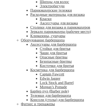
Щипцы для волос
Электробигуди
Парикмахерские тележки
Расходные материалы для визажа
Краски
Аксессуары для визажа
Столики для визажа и парикмахеров
Зеркало парикмахера (рабочее место)
Климазоны, сушуары
Оборудование барбершопа
Аксессуары для барбершопа
Стойки для бритья
Чаши для бритья
Опасные бритвы
Безопасные бритвы
Кисточки для бритья
Косметика для барбершопа
Captain Fawcett
Edwin Jagger
Lock Stock and Barrel
Morgan’s Pomade
Барбер пул (Barber pole)
Тележки для барбершопа
Консоли (столы) для барбершопа
Фитнес и тренажеры