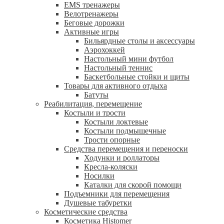
EMS тренажеры
Велотренажеры
Беговые дорожки
Активные игры
Бильярдные столы и аксессуары
Аэрохоккей
Настольный мини футбол
Настольный теннис
Баскетбольные стойки и щиты
Товары для активного отдыха
Батуты
Реабилитация, перемещение
Костыли и трости
Костыли локтевые
Костыли подмышечные
Трости опорные
Средства перемещения и переноски
Ходунки и роллаторы
Кресла-коляски
Носилки
Каталки для скорой помощи
Подъемники для перемещения
Душевые табуретки
Косметические средства
Косметика Histomer