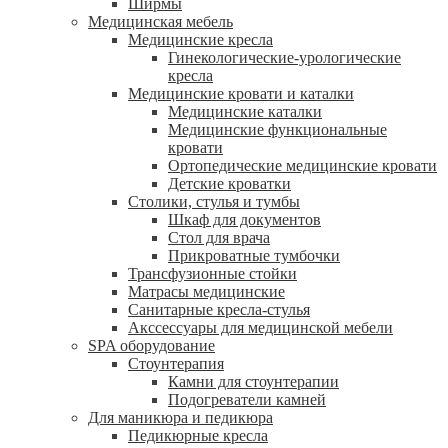
Ширмы
Медицинская мебель
Медицинские кресла
Гинекологические-урологические
кресла
Медицинские кровати и каталки
Медицинские каталки
Медицинские функциональные
кровати
Ортопедические медицинские кровати
Детские кроватки
Столики, стулья и тумбы
Шкаф для документов
Стол для врача
Прикроватные тумбочки
Трансфузионные стойки
Матрасы медицинские
Санитарные кресла-стулья
Акссессуары для медицинской мебели
SPA оборудование
Стоунтерапия
Камни для стоунтерапии
Подогреватели камней
Для маникюра и педикюра
Педикюрные кресла