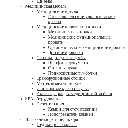
Ширмы
Медицинская мебель
Медицинские кресла
Гинекологические-урологические
кресла
Медицинские кровати и каталки
Медицинские каталки
Медицинские функциональные
кровати
Ортопедические медицинские кровати
Детские кроватки
Столики, стулья и тумбы
Шкаф для документов
Стол для врача
Прикроватные тумбочки
Трансфузионные стойки
Матрасы медицинские
Санитарные кресла-стулья
Акссессуары для медицинской мебели
SPA оборудование
Стоунтерапия
Камни для стоунтерапии
Подогреватели камней
Для маникюра и педикюра
Педикюрные кресла