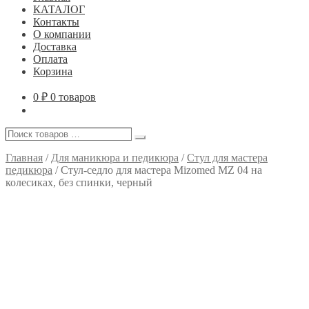
КАТАЛОГ
Контакты
О компании
Доставка
Оплата
Корзина
0
₽
0 товаров
Поиск
Поиск
товаров
…
Главная
/
Для маникюра и педикюра
/
Стул для мастера
педикюра
/
Стул-седло для мастера Mizomed MZ 04 на
колесиках, без спинки, черный