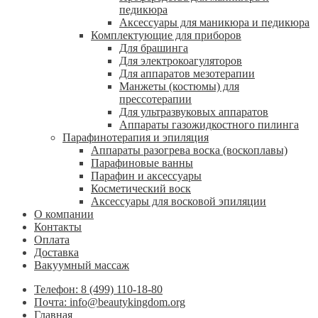
педикюра
Аксессуары для маникюра и педикюра
Комплектующие для приборов
Для брашинга
Для электрокоагуляторов
Для аппаратов мезотерапии
Манжеты (костюмы) для
прессотерапии
Для ультразвуковых аппаратов
Аппараты газожидкостного пилинга
Парафинотерапия и эпиляция
Аппараты разогрева воска (воскоплавы)
Парафиновые ванны
Парафин и аксессуары
Косметический воск
Аксессуары для восковой эпиляции
О компании
Контакты
Оплата
Доставка
Вакуумный массаж
Телефон: 8 (499) 110-18-80
Почта: info@beautykingdom.org
Главная