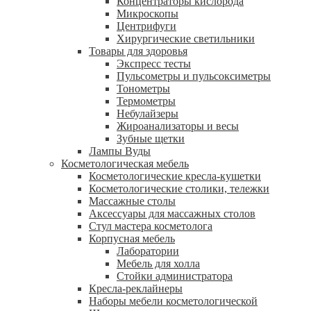
Концентраторы кислорода
Микроскопы
Центрифуги
Xирургические светильники
Товары для здоровья
Экспресс тесты
Пульсометры и пульсоксиметры
Тонометры
Термометры
Небулайзеры
Жироанализаторы и весы
Зубные щетки
Лампы Вуды
Косметологическая мебель
Косметологические кресла-кушетки
Косметологические столики, тележки
Массажные столы
Аксессуары для массажных столов
Стул мастера косметолога
Корпусная мебель
Лаборатории
Мебель для холла
Стойки администратора
Кресла-реклайнеры
Наборы мебели косметологической