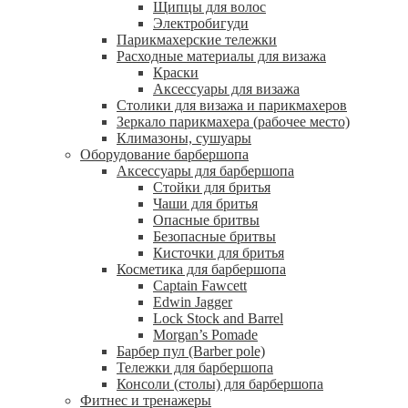
Щипцы для волос
Электробигуди
Парикмахерские тележки
Расходные материалы для визажа
Краски
Аксессуары для визажа
Столики для визажа и парикмахеров
Зеркало парикмахера (рабочее место)
Климазоны, сушуары
Оборудование барбершопа
Аксессуары для барбершопа
Стойки для бритья
Чаши для бритья
Опасные бритвы
Безопасные бритвы
Кисточки для бритья
Косметика для барбершопа
Captain Fawcett
Edwin Jagger
Lock Stock and Barrel
Morgan’s Pomade
Барбер пул (Barber pole)
Тележки для барбершопа
Консоли (столы) для барбершопа
Фитнес и тренажеры