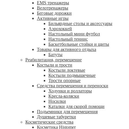
EMS тренажеры
Велотренажеры
Беговые дорожки
Активные игры
Бильярдные столы и аксессуары
Аэрохоккей
Настольный мини футбол
Настольный теннис
Баскетбольные стойки и щиты
Товары для активного отдыха
Батуты
Реабилитация, перемещение
Костыли и трости
Костыли локтевые
Костыли подмышечные
Трости опорные
Средства перемещения и переноски
Ходунки и роллаторы
Кресла-коляски
Носилки
Каталки для скорой помощи
Подъемники для перемещения
Душевые табуретки
Косметические средства
Косметика Histomer