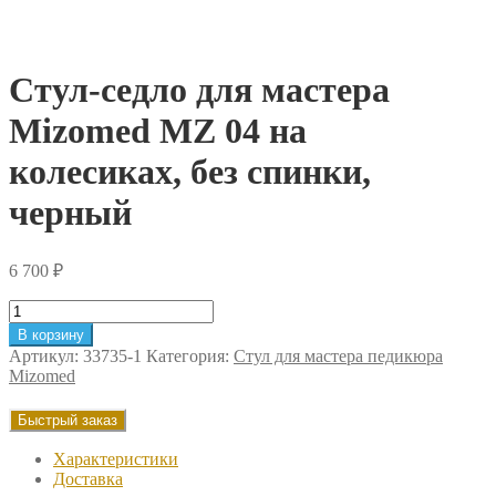
Стул-седло для мастера
Mizomed MZ 04 на
колесиках, без спинки,
черный
6 700
₽
Количество
товара
В корзину
Стул-
Артикул:
33735-1
Категория:
Стул для мастера педикюра
седло
Mizomed
для
мастера
Быстрый заказ
Mizomed
MZ
Характеристики
04
Доставка
на