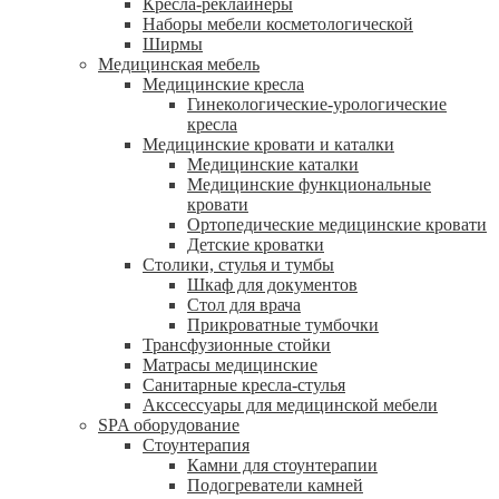
Кресла-реклайнеры
Наборы мебели косметологической
Ширмы
Медицинская мебель
Медицинские кресла
Гинекологические-урологические
кресла
Медицинские кровати и каталки
Медицинские каталки
Медицинские функциональные
кровати
Ортопедические медицинские кровати
Детские кроватки
Столики, стулья и тумбы
Шкаф для документов
Стол для врача
Прикроватные тумбочки
Трансфузионные стойки
Матрасы медицинские
Санитарные кресла-стулья
Акссессуары для медицинской мебели
SPA оборудование
Стоунтерапия
Камни для стоунтерапии
Подогреватели камней