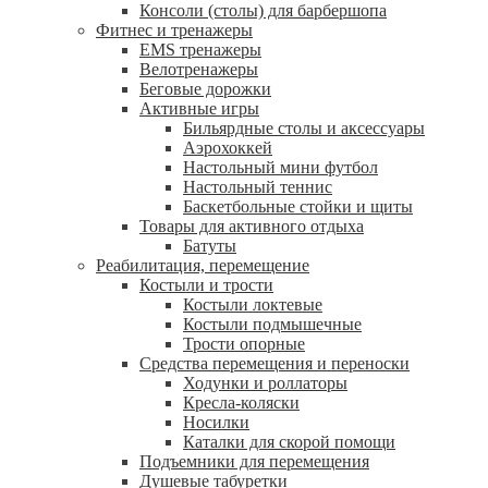
Консоли (столы) для барбершопа
Фитнес и тренажеры
EMS тренажеры
Велотренажеры
Беговые дорожки
Активные игры
Бильярдные столы и аксессуары
Аэрохоккей
Настольный мини футбол
Настольный теннис
Баскетбольные стойки и щиты
Товары для активного отдыха
Батуты
Реабилитация, перемещение
Костыли и трости
Костыли локтевые
Костыли подмышечные
Трости опорные
Средства перемещения и переноски
Ходунки и роллаторы
Кресла-коляски
Носилки
Каталки для скорой помощи
Подъемники для перемещения
Душевые табуретки