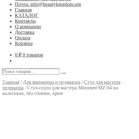
Почта: info@beautykingdom.org
Главная
КАТАЛОГ
Контакты
О компании
Доставка
Оплата
Корзина
0
₽
0 товаров
Поиск
Поиск
товаров
…
Главная
/
Для маникюра и педикюра
/
Стул для мастера
педикюра
/
Стул-седло для мастера Mizomed MZ 04 на
колесиках, без спинки, крем