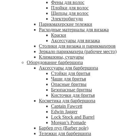
Фены для волос
Плойки для волос
Щипцы для волос
Электробигуди
Парикмахерские тележки
Расходные материалы для визажа
Краски
Аксессуары для визажа
Столики для визажа и парикмахеров
Зеркало парикмахера (рабочее место)
Климазоны, сушуары
Оборудование барбершопа
Аксессуары для барбершопа
Стойки для бритья
Чаши для бритья
Опасные бритвы
Безопасные бритвы
Кисточки для бритья
Косметика для барбершопа
Captain Fawcett
Edwin Jagger
Lock Stock and Barrel
Morgan’s Pomade
Барбер пул (Barber pole)
Тележки для барбершопа