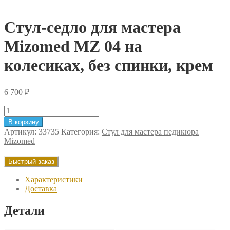
Стул-седло для мастера
Mizomed MZ 04 на
колесиках, без спинки, крем
6 700
₽
Количество
товара
В корзину
Стул-
Артикул:
33735
Категория:
Стул для мастера педикюра
седло
Mizomed
для
мастера
Быстрый заказ
Mizomed
MZ
Характеристики
04
Доставка
на
колесиках,
Детали
без
спинки,
крем