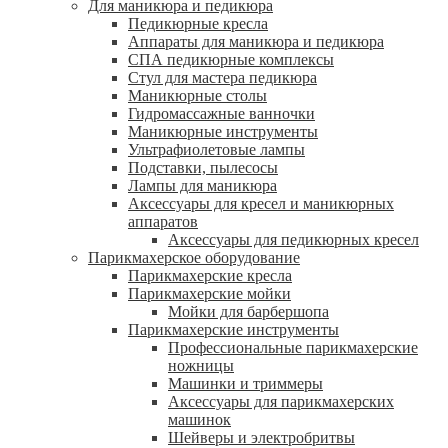
Для маникюра и педикюра
Педикюрные кресла
Аппараты для маникюра и педикюра
СПА педикюрные комплексы
Стул для мастера педикюра
Маникюрные столы
Гидромассажные ванночки
Маникюрные инструменты
Ультрафиолетовые лампы
Подставки, пылесосы
Лампы для маникюра
Аксессуары для кресел и маникюрных
аппаратов
Аксессуары для педикюрных кресел
Парикмахерское оборудование
Парикмахерские кресла
Парикмахерские мойки
Мойки для барбершопа
Парикмахерские инструменты
Профессиональные парикмахерские
ножницы
Машинки и триммеры
Аксессуары для парикмахерских
машинок
Шейверы и электробритвы