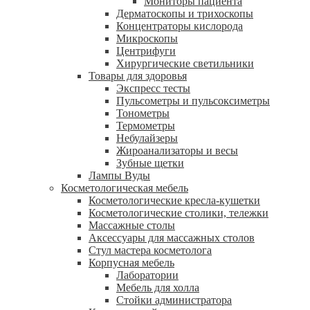
Мониторы пациента
Дерматоскопы и трихоскопы
Концентраторы кислорода
Микроскопы
Центрифуги
Xирургические светильники
Товары для здоровья
Экспресс тесты
Пульсометры и пульсоксиметры
Тонометры
Термометры
Небулайзеры
Жироанализаторы и весы
Зубные щетки
Лампы Вуды
Косметологическая мебель
Косметологические кресла-кушетки
Косметологические столики, тележки
Массажные столы
Аксессуары для массажных столов
Стул мастера косметолога
Корпусная мебель
Лаборатории
Мебель для холла
Стойки администратора