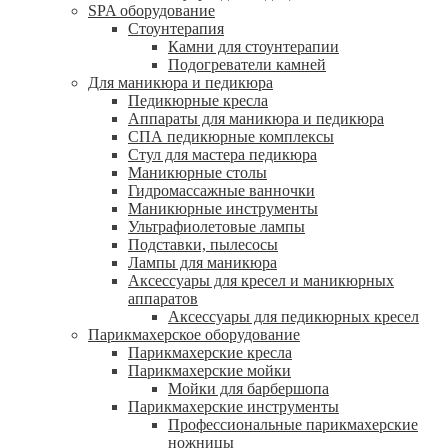
SPA оборудование
Стоунтерапия
Камни для стоунтерапии
Подогреватели камней
Для маникюра и педикюра
Педикюрные кресла
Аппараты для маникюра и педикюра
СПА педикюрные комплексы
Стул для мастера педикюра
Маникюрные столы
Гидромассажные ванночки
Маникюрные инструменты
Ультрафиолетовые лампы
Подставки, пылесосы
Лампы для маникюра
Аксессуары для кресел и маникюрных
аппаратов
Аксессуары для педикюрных кресел
Парикмахерское оборудование
Парикмахерские кресла
Парикмахерские мойки
Мойки для барбершопа
Парикмахерские инструменты
Профессиональные парикмахерские
ножницы