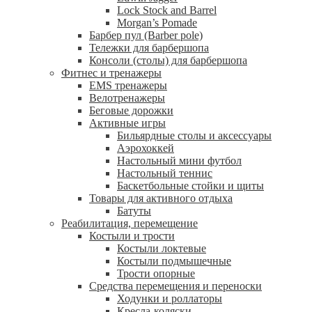
Lock Stock and Barrel
Morgan’s Pomade
Барбер пул (Barber pole)
Тележки для барбершопа
Консоли (столы) для барбершопа
Фитнес и тренажеры
EMS тренажеры
Велотренажеры
Беговые дорожки
Активные игры
Бильярдные столы и аксессуары
Аэрохоккей
Настольный мини футбол
Настольный теннис
Баскетбольные стойки и щиты
Товары для активного отдыха
Батуты
Реабилитация, перемещение
Костыли и трости
Костыли локтевые
Костыли подмышечные
Трости опорные
Средства перемещения и переноски
Ходунки и роллаторы
Кресла-коляски