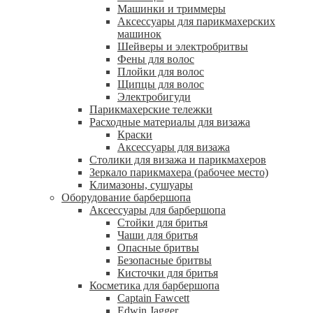
Машинки и триммеры
Аксессуары для парикмахерских
машинок
Шейверы и электробритвы
Фены для волос
Плойки для волос
Щипцы для волос
Электробигуди
Парикмахерские тележки
Расходные материалы для визажа
Краски
Аксессуары для визажа
Столики для визажа и парикмахеров
Зеркало парикмахера (рабочее место)
Климазоны, сушуары
Оборудование барбершопа
Аксессуары для барбершопа
Стойки для бритья
Чаши для бритья
Опасные бритвы
Безопасные бритвы
Кисточки для бритья
Косметика для барбершопа
Captain Fawcett
Edwin Jagger