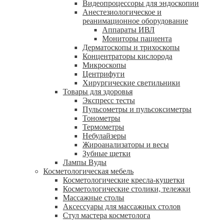
Видеопроцессоры для эндоскопии
Анестезиологическое и
реанимационное оборудование
Аппараты ИВЛ
Мониторы пациента
Дерматоскопы и трихоскопы
Концентраторы кислорода
Микроскопы
Центрифуги
Xирургические светильники
Товары для здоровья
Экспресс тесты
Пульсометры и пульсоксиметры
Тонометры
Термометры
Небулайзеры
Жироанализаторы и весы
Зубные щетки
Лампы Вуды
Косметологическая мебель
Косметологические кресла-кушетки
Косметологические столики, тележки
Массажные столы
Аксессуары для массажных столов
Стул мастера косметолога