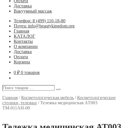
Оплата
Доставка
Вакуумный массаж
Телефон: 8 (499) 110-18-80
Почта: info@beautykingdom.org
Главная
КАТАЛОГ
Контакты
О компании
Доставка
Оплата
Корзина
0
₽
0 товаров
Поиск
Поиск
товаров
…
Главная
/
Косметологическая мебель
/
Косметологические
столики, тележки
/
Тележка медицинская АТ003
ТМ-011АН-00
Тележка медицинская АТ003