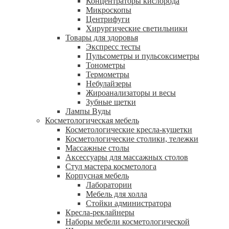
Концентраторы кислорода
Микроскопы
Центрифуги
Xирургические светильники
Товары для здоровья
Экспресс тесты
Пульсометры и пульсоксиметры
Тонометры
Термометры
Небулайзеры
Жироанализаторы и весы
Зубные щетки
Лампы Вуды
Косметологическая мебель
Косметологические кресла-кушетки
Косметологические столики, тележки
Массажные столы
Аксессуары для массажных столов
Стул мастера косметолога
Корпусная мебель
Лаборатории
Мебель для холла
Стойки администратора
Кресла-реклайнеры
Наборы мебели косметологической