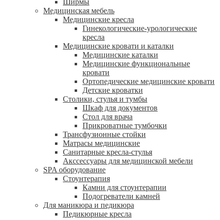
Ширмы
Медицинская мебель
Медицинские кресла
Гинекологические-урологические
кресла
Медицинские кровати и каталки
Медицинские каталки
Медицинские функциональные
кровати
Ортопедические медицинские кровати
Детские кроватки
Столики, стулья и тумбы
Шкаф для документов
Стол для врача
Прикроватные тумбочки
Трансфузионные стойки
Матрасы медицинские
Санитарные кресла-стулья
Акссессуары для медицинской мебели
SPA оборудование
Стоунтерапия
Камни для стоунтерапии
Подогреватели камней
Для маникюра и педикюра
Педикюрные кресла