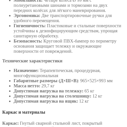
Мобильность:
Четыре колеса Ø 99 мм с
полиуретановыми шинами и тормозами на двух
передних колёсах для лёгкого маневрирования.
Эргономика:
Две транспортировочные ручки для
удобного перемещения.
Гигиеничность:
Пластиковые и стальные поверхности
устойчивы к дезинфицирующим средствам, упрощая
санитарную обработку.
Безопасность:
Круговой ПВХ-бампер по периметру
основания защищает тележку и окружающие
поверхности от повреждений.
Технические характеристики
Назначение:
Терапевтическая, процедурная,
многофункциональная
Габаритные размеры (Д×Ш×В)
: 965×525×993 мм
Масса нетто:
29,7 кг
Допустимая нагрузка на тележку:
65 кг
Допустимая нагрузка на столешницу:
12 кг
Допустимая нагрузка на ящик:
12 кг
Каркас и материалы
Каркас:
Гнутый сварной стальной лист, покрытый