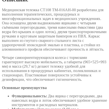
Медицинская тележка СТ108 TM-016AH-00 разработана для
выполнения терапевтических, процедурных и
многофункциональных задач в медицинских учреждениях.
Она оснащена двумя выдвижными ящиками с четырьмя
съёмными перегородками, тремя навесными ёмкостями (два
ведра без крышек и один лоток), двумя транспортировочными
ручками и круговым защитным бампером из ПВХ. Каркас
выполнен из гнутого сварного стального листа с
ударопрочной эпоксидной эмалью и пластика, а стойки из
алюминиевого профиля обеспечивают прочность и лёгкость.
Четыре самоориентирующихся колеса с тормозами
гарантируют высокую мобильность, а габариты (965×525×993
мм) и масса (29,7 кг) делают тележку удобной для
использования в процедурных кабинетах, поликлиниках и
стационарах. Пластиковые поверхности устойчивы к
дезинфекции, что обеспечивает гигиеничность.
Основные преимущества
Функциональность:
Два ящика с перегородками, два
навесных ведра и лоток обеспечивают удобное хранение
инструментов и расходных материалов.