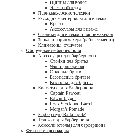
Щипцы для волос
Электробигуди
Парикмахерские тележки
Расходные материалы для визажа
Краски
Аксессуары для визажа
Столики для визажа и парикмахеров
Зеркало парикмахера (рабочее место)
Климазоны, сушуары
Оборудование барбершопа
Аксессуары для барбершопа
Стойки для бритья
Чаши для бритья
Опасные бритвы
Безопасные бритвы
Кисточки для бритья
Косметика для барбершопа
Captain Fawcett
Edwin Jagger
Lock Stock and Barrel
Morgan’s Pomade
Барбер пул (Barber pole)
Тележки для барбершопа
Консоли (столы) для барбершопа
Фитнес и тренажеры