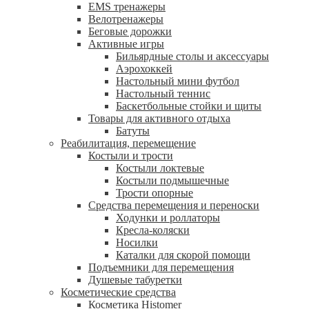
EMS тренажеры
Велотренажеры
Беговые дорожки
Активные игры
Бильярдные столы и аксессуары
Аэрохоккей
Настольный мини футбол
Настольный теннис
Баскетбольные стойки и щиты
Товары для активного отдыха
Батуты
Реабилитация, перемещение
Костыли и трости
Костыли локтевые
Костыли подмышечные
Трости опорные
Средства перемещения и переноски
Ходунки и роллаторы
Кресла-коляски
Носилки
Каталки для скорой помощи
Подъемники для перемещения
Душевые табуретки
Косметические средства
Косметика Histomer