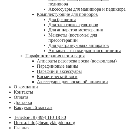
педикюра
Аксессуары для маникюра и педикюра
Комплектующие для приборов
Для брашинга
Для электрокоагуляторов
Для аппаратов мезотерапии
Манжеты (костюмы) для
прессотерапии
Для ультразвуковых аппаратов
Аппараты газожидкостного пилинга
Парафинотерапия и эпиляция
Аппараты разогрева воска (воскоплавы)
Парафиновые ванны
Парафин и аксессуары
Косметический воск
Аксессуары для восковой эпиляции
О компании
Контакты
Оплата
Доставка
Вакуумный массаж
Телефон: 8 (499) 110-18-80
Почта: info@beautykingdom.org
Главная