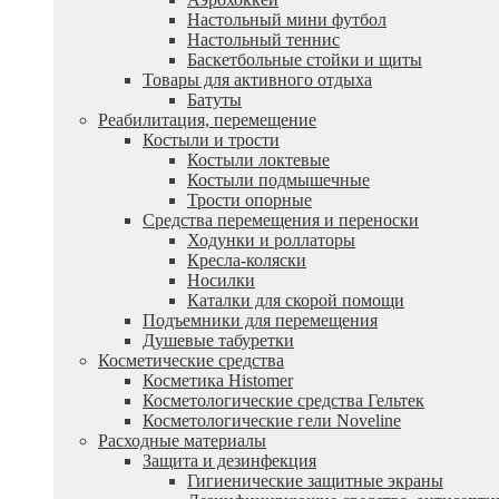
Настольный мини футбол
Настольный теннис
Баскетбольные стойки и щиты
Товары для активного отдыха
Батуты
Реабилитация, перемещение
Костыли и трости
Костыли локтевые
Костыли подмышечные
Трости опорные
Средства перемещения и переноски
Ходунки и роллаторы
Кресла-коляски
Носилки
Каталки для скорой помощи
Подъемники для перемещения
Душевые табуретки
Косметические средства
Косметика Histomer
Косметологические средства Гельтек
Косметологические гели Noveline
Расходные материалы
Защита и дезинфекция
Гигиенические защитные экраны