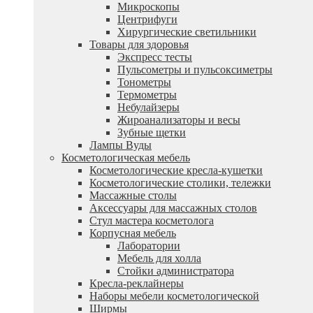
Микроскопы
Центрифуги
Xирургические светильники
Товары для здоровья
Экспресс тесты
Пульсометры и пульсоксиметры
Тонометры
Термометры
Небулайзеры
Жироанализаторы и весы
Зубные щетки
Лампы Вуды
Косметологическая мебель
Косметологические кресла-кушетки
Косметологические столики, тележки
Массажные столы
Аксессуары для массажных столов
Стул мастера косметолога
Корпусная мебель
Лаборатории
Мебель для холла
Стойки администратора
Кресла-реклайнеры
Наборы мебели косметологической
Ширмы