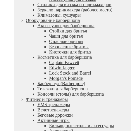
Столики для визажа и парикмахеров
Зеркало парикмахера (рабочее место)
Климазоны, сушуары
Оборудование барбершопа
Аксессуары для барбершопа
Стойки для бритья
Чаши для бритья
Опасные бритвы
Безопасные бритвы
Кисточки для бритья
Косметика для барбершопа
Captain Fawcett
Edwin Jagger
Lock Stock and Barrel
Morgan’s Pomade
Барбер пул (Barber pole)
Тележки для барбершопа
Консоли (столы) для барбершопа
Фитнес и тренажеры
EMS тренажеры
Велотренажеры
Беговые дорожки
Активные игры
Бильярдные столы и аксессуары
Аэрохоккей