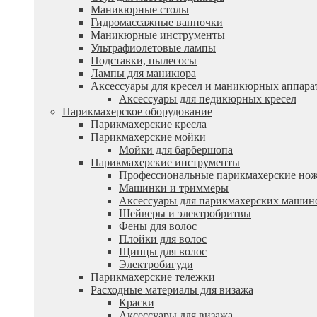
Маникюрные столы
Гидромассажные ванночки
Маникюрные инструменты
Ультрафиолетовые лампы
Подставки, пылесосы
Лампы для маникюра
Аксессуары для кресел и маникюрных аппара
Аксессуары для педикюрных кресел
Парикмахерское оборудование
Парикмахерские кресла
Парикмахерские мойки
Мойки для барбершопа
Парикмахерские инструменты
Профессиональные парикмахерские но
Машинки и триммеры
Аксессуары для парикмахерских машин
Шейверы и электробритвы
Фены для волос
Плойки для волос
Щипцы для волос
Электробигуди
Парикмахерские тележки
Расходные материалы для визажа
Краски
Аксессуары для визажа