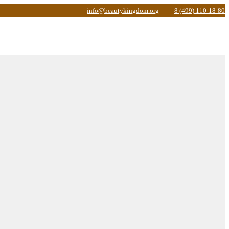
info@beautykingdom.org
8 (499) 110-18-80