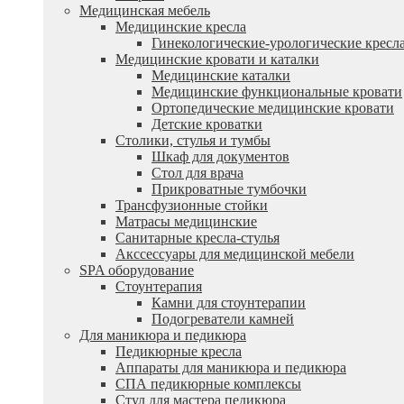
Медицинская мебель
Медицинские кресла
Гинекологические-урологические кресл
Медицинские кровати и каталки
Медицинские каталки
Медицинские функциональные кровати
Ортопедические медицинские кровати
Детские кроватки
Столики, стулья и тумбы
Шкаф для документов
Стол для врача
Прикроватные тумбочки
Трансфузионные стойки
Матрасы медицинские
Санитарные кресла-стулья
Акссессуары для медицинской мебели
SPA оборудование
Стоунтерапия
Камни для стоунтерапии
Подогреватели камней
Для маникюра и педикюра
Педикюрные кресла
Аппараты для маникюра и педикюра
СПА педикюрные комплексы
Стул для мастера педикюра