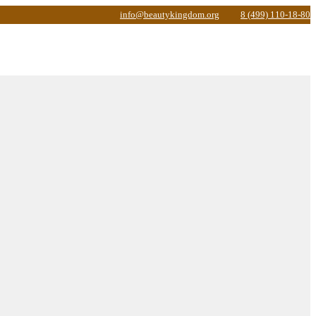
info@beautykingdom.org
8 (499) 110-18-80