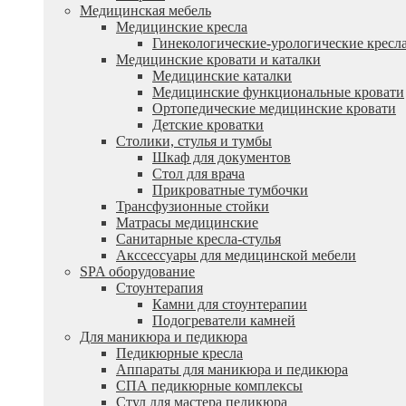
Медицинская мебель
Медицинские кресла
Гинекологические-урологические кресл
Медицинские кровати и каталки
Медицинские каталки
Медицинские функциональные кровати
Ортопедические медицинские кровати
Детские кроватки
Столики, стулья и тумбы
Шкаф для документов
Стол для врача
Прикроватные тумбочки
Трансфузионные стойки
Матрасы медицинские
Санитарные кресла-стулья
Акссессуары для медицинской мебели
SPA оборудование
Стоунтерапия
Камни для стоунтерапии
Подогреватели камней
Для маникюра и педикюра
Педикюрные кресла
Аппараты для маникюра и педикюра
СПА педикюрные комплексы
Стул для мастера педикюра