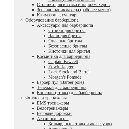
Столики для визажа и парикмахеров
Зеркало парикмахера (рабочее место)
Климазоны, сушуары
Оборудование барбершопа
Аксессуары для барбершопа
Стойки для бритья
Чаши для бритья
Опасные бритвы
Безопасные бритвы
Кисточки для бритья
Косметика для барбершопа
Captain Fawcett
Edwin Jagger
Lock Stock and Barrel
Morgan’s Pomade
Барбер пул (Barber pole)
Тележки для барбершопа
Консоли (столы) для барбершопа
Фитнес и тренажеры
EMS тренажеры
Велотренажеры
Беговые дорожки
Активные игры
Бильярдные столы и аксессуары
Аэрохоккей