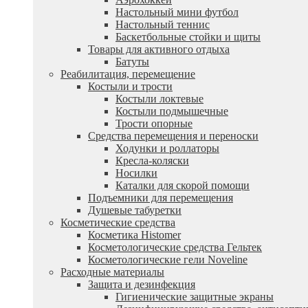
Настольный мини футбол
Настольный теннис
Баскетбольные стойки и щиты
Товары для активного отдыха
Батуты
Реабилитация, перемещение
Костыли и трости
Костыли локтевые
Костыли подмышечные
Трости опорные
Средства перемещения и переноски
Ходунки и роллаторы
Кресла-коляски
Носилки
Каталки для скорой помощи
Подъемники для перемещения
Душевые табуретки
Косметические средства
Косметика Histomer
Косметологические средства Гельтек
Косметологические гели Noveline
Расходные материалы
Защита и дезинфекция
Гигиенические защитные экраны