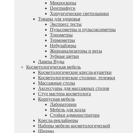
Микроскопы
Центрифуги
Xирургические светильники
Товары для здоровья
Экспресс тесты
Пульсометры и пульсоксиметры
Тонометры
Термометры
Небулайзеры
Жироанализаторы и весы
Зубные щетки
Лампы Вуды
Косметологическая мебель
Косметологические кресла-кушетки
Косметологические столики, тележки
Массажные столы
Аксессуары для массажных столов
Стул мастера косметолога
Корпусная мебель
Лаборатории
Мебель для холла
Стойки администратора
Кресла-реклайнеры
Наборы мебели косметологической
Ширмы