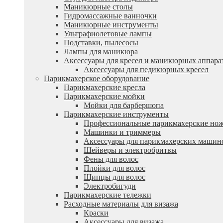
Маникюрные столы
Гидромассажные ванночки
Маникюрные инструменты
Ультрафиолетовые лампы
Подставки, пылесосы
Лампы для маникюра
Аксессуары для кресел и маникюрных аппара
Аксессуары для педикюрных кресел
Парикмахерское оборудование
Парикмахерские кресла
Парикмахерские мойки
Мойки для барбершопа
Парикмахерские инструменты
Профессиональные парикмахерские но
Машинки и триммеры
Аксессуары для парикмахерских машин
Шейверы и электробритвы
Фены для волос
Плойки для волос
Щипцы для волос
Электробигуди
Парикмахерские тележки
Расходные материалы для визажа
Краски
Аксессуары для визажа