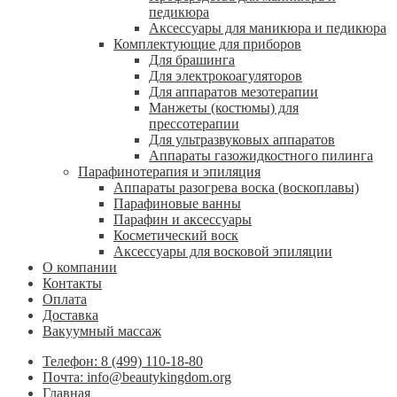
педикюра
Аксессуары для маникюра и педикюра
Комплектующие для приборов
Для брашинга
Для электрокоагуляторов
Для аппаратов мезотерапии
Манжеты (костюмы) для
прессотерапии
Для ультразвуковых аппаратов
Аппараты газожидкостного пилинга
Парафинотерапия и эпиляция
Аппараты разогрева воска (воскоплавы)
Парафиновые ванны
Парафин и аксессуары
Косметический воск
Аксессуары для восковой эпиляции
О компании
Контакты
Оплата
Доставка
Вакуумный массаж
Телефон: 8 (499) 110-18-80
Почта: info@beautykingdom.org
Главная