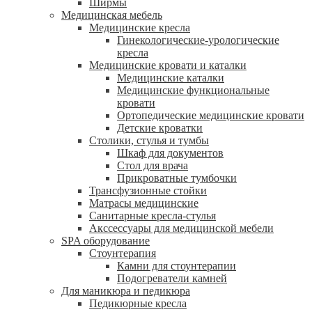
Ширмы
Медицинская мебель
Медицинские кресла
Гинекологические-урологические
кресла
Медицинские кровати и каталки
Медицинские каталки
Медицинские функциональные
кровати
Ортопедические медицинские кровати
Детские кроватки
Столики, стулья и тумбы
Шкаф для документов
Стол для врача
Прикроватные тумбочки
Трансфузионные стойки
Матрасы медицинские
Санитарные кресла-стулья
Акссессуары для медицинской мебели
SPA оборудование
Стоунтерапия
Камни для стоунтерапии
Подогреватели камней
Для маникюра и педикюра
Педикюрные кресла