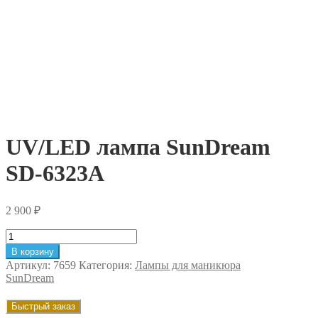
UV/LED лампа SunDream
SD-6323A
2 900
₽
Количество
товара
В корзину
UV/LED
Артикул:
7659
Категория:
Лампы для маникюра
лампа
SunDream
SunDream
SD-
Быстрый заказ
6323A