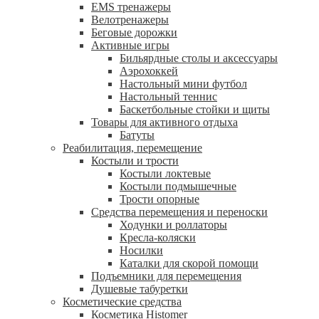
EMS тренажеры
Велотренажеры
Беговые дорожки
Активные игры
Бильярдные столы и аксессуары
Аэрохоккей
Настольный мини футбол
Настольный теннис
Баскетбольные стойки и щиты
Товары для активного отдыха
Батуты
Реабилитация, перемещение
Костыли и трости
Костыли локтевые
Костыли подмышечные
Трости опорные
Средства перемещения и переноски
Ходунки и роллаторы
Кресла-коляски
Носилки
Каталки для скорой помощи
Подъемники для перемещения
Душевые табуретки
Косметические средства
Косметика Histomer