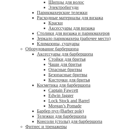
Щипцы для волос
Электробигуди
Парикмахерские тележки
Расходные материалы для визажа
Краски
Аксессуары для визажа
Столики для визажа и парикмахеров
Зеркало парикмахера (рабочее место)
Климазоны, сушуары
Оборудование барбершопа
Аксессуары для барбершопа
Стойки для бритья
Чаши для бритья
Опасные бритвы
Безопасные бритвы
Кисточки для бритья
Косметика для барбершопа
Captain Fawcett
Edwin Jagger
Lock Stock and Barrel
Morgan’s Pomade
Барбер пул (Barber pole)
Тележки для барбершопа
Консоли (столы) для барбершопа
Фитнес и тренажеры