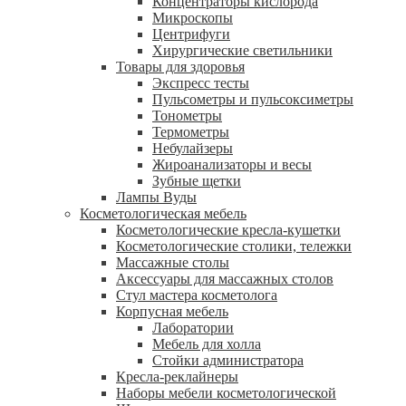
Концентраторы кислорода
Микроскопы
Центрифуги
Xирургические светильники
Товары для здоровья
Экспресс тесты
Пульсометры и пульсоксиметры
Тонометры
Термометры
Небулайзеры
Жироанализаторы и весы
Зубные щетки
Лампы Вуды
Косметологическая мебель
Косметологические кресла-кушетки
Косметологические столики, тележки
Массажные столы
Аксессуары для массажных столов
Стул мастера косметолога
Корпусная мебель
Лаборатории
Мебель для холла
Стойки администратора
Кресла-реклайнеры
Наборы мебели косметологической