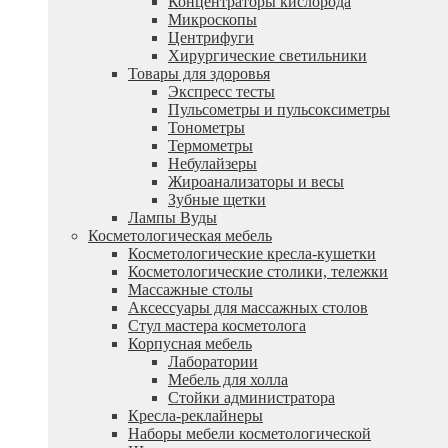
Концентраторы кислорода
Микроскопы
Центрифуги
Xирургические светильники
Товары для здоровья
Экспресс тесты
Пульсометры и пульсоксиметры
Тонометры
Термометры
Небулайзеры
Жироанализаторы и весы
Зубные щетки
Лампы Вуды
Косметологическая мебель
Косметологические кресла-кушетки
Косметологические столики, тележки
Массажные столы
Аксессуары для массажных столов
Стул мастера косметолога
Корпусная мебель
Лаборатории
Мебель для холла
Стойки администратора
Кресла-реклайнеры
Наборы мебели косметологической