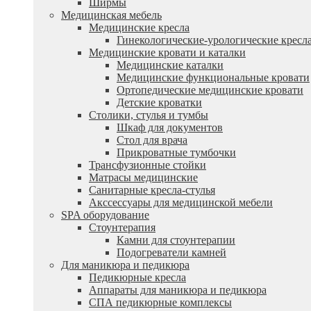
Ширмы
Медицинская мебель
Медицинские кресла
Гинекологические-урологические кресл
Медицинские кровати и каталки
Медицинские каталки
Медицинские функциональные кровати
Ортопедические медицинские кровати
Детские кроватки
Столики, стулья и тумбы
Шкаф для документов
Стол для врача
Прикроватные тумбочки
Трансфузионные стойки
Матрасы медицинские
Санитарные кресла-стулья
Акссессуары для медицинской мебели
SPA оборудование
Стоунтерапия
Камни для стоунтерапии
Подогреватели камней
Для маникюра и педикюра
Педикюрные кресла
Аппараты для маникюра и педикюра
СПА педикюрные комплексы