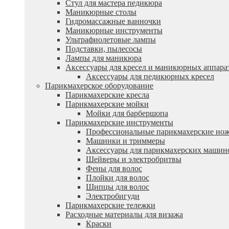
Стул для мастера педикюра
Маникюрные столы
Гидромассажные ванночки
Маникюрные инструменты
Ультрафиолетовые лампы
Подставки, пылесосы
Лампы для маникюра
Аксессуары для кресел и маникюрных аппара
Аксессуары для педикюрных кресел
Парикмахерское оборудование
Парикмахерские кресла
Парикмахерские мойки
Мойки для барбершопа
Парикмахерские инструменты
Профессиональные парикмахерские но
Машинки и триммеры
Аксессуары для парикмахерских машин
Шейверы и электробритвы
Фены для волос
Плойки для волос
Щипцы для волос
Электробигуди
Парикмахерские тележки
Расходные материалы для визажа
Краски