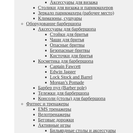
Аксессуары для визажа
Столики для визажа и парикмахеров
Зеркало парикмахера (рабочее место)
Климазоны, сушуары
Оборудование барбершопа
Аксессуары для барбершопа
Стойки для бритья
Чаши для бритья
Опасные бритвы
Безопасные бритвы
Кисточки для бритья
Косметика для барбершопа
Captain Fawcett
Edwin Jagger
Lock Stock and Barrel
Morgan’s Pomade
Барбер пул (Barber pole)
Тележки для барбершопа
Консоли (столы) для барбершопа
Фитнес и тренажеры
EMS тренажеры
Велотренажеры
Беговые дорожки
Активные игры
Бильярдные столы и аксессуары