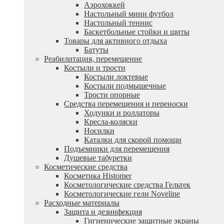
Аэрохоккей
Настольный мини футбол
Настольный теннис
Баскетбольные стойки и щиты
Товары для активного отдыха
Батуты
Реабилитация, перемещение
Костыли и трости
Костыли локтевые
Костыли подмышечные
Трости опорные
Средства перемещения и переноски
Ходунки и роллаторы
Кресла-коляски
Носилки
Каталки для скорой помощи
Подъемники для перемещения
Душевые табуретки
Косметические средства
Косметика Histomer
Косметологические средства Гельтек
Косметологические гели Noveline
Расходные материалы
Защита и дезинфекция
Гигиенические защитные экраны