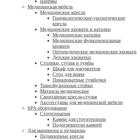
Ширмы
Медицинская мебель
Медицинские кресла
Гинекологические-урологические
кресла
Медицинские кровати и каталки
Медицинские каталки
Медицинские функциональные
кровати
Ортопедические медицинские кровати
Детские кроватки
Столики, стулья и тумбы
Шкаф для документов
Стол для врача
Прикроватные тумбочки
Трансфузионные стойки
Матрасы медицинские
Санитарные кресла-стулья
Акссессуары для медицинской мебели
SPA оборудование
Стоунтерапия
Камни для стоунтерапии
Подогреватели камней
Для маникюра и педикюра
Педикюрные кресла