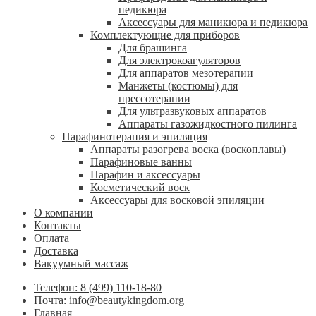
педикюра
Аксессуары для маникюра и педикюра
Комплектующие для приборов
Для брашинга
Для электрокоагуляторов
Для аппаратов мезотерапии
Манжеты (костюмы) для
прессотерапии
Для ультразвуковых аппаратов
Аппараты газожидкостного пилинга
Парафинотерапия и эпиляция
Аппараты разогрева воска (воскоплавы)
Парафиновые ванны
Парафин и аксессуары
Косметический воск
Аксессуары для восковой эпиляции
О компании
Контакты
Оплата
Доставка
Вакуумный массаж
Телефон: 8 (499) 110-18-80
Почта: info@beautykingdom.org
Главная