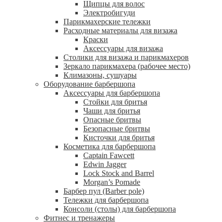
Щипцы для волос
Электробигуди
Парикмахерские тележки
Расходные материалы для визажа
Краски
Аксессуары для визажа
Столики для визажа и парикмахеров
Зеркало парикмахера (рабочее место)
Климазоны, сушуары
Оборудование барбершопа
Аксессуары для барбершопа
Стойки для бритья
Чаши для бритья
Опасные бритвы
Безопасные бритвы
Кисточки для бритья
Косметика для барбершопа
Captain Fawcett
Edwin Jagger
Lock Stock and Barrel
Morgan’s Pomade
Барбер пул (Barber pole)
Тележки для барбершопа
Консоли (столы) для барбершопа
Фитнес и тренажеры