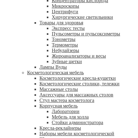
Концентраторы кислорода
Микроскопы
Центрифуги
Xирургические светильники
Товары для здоровья
Экспресс тесты
Пульсометры и пульсоксиметры
Тонометры
Термометры
Небулайзеры
Жироанализаторы и весы
Зубные щетки
Лампы Вуды
Косметологическая мебель
Косметологические кресла-кушетки
Косметологические столики, тележки
Массажные столы
Аксессуары для массажных столов
Стул мастера косметолога
Корпусная мебель
Лаборатории
Мебель для холла
Стойки администратора
Кресла-реклайнеры
Наборы мебели косметологической