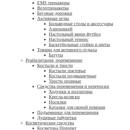
EMS тренажеры
Велотренажеры
Беговые дорожки
Активные игры
Бильярдные столы и аксессуары
Аэрохоккей
Настольный мини футбол
Настольный теннис
Баскетбольные стойки и щиты
Товары для активного отдыха
Батуты
Реабилитация, перемещение
Костыли и трости
Костыли локтевые
Костыли подмышечные
Трости опорные
Средства перемещения и переноски
Ходунки и роллаторы
Кресла-коляски
Носилки
Каталки для скорой помощи
Подъемники для перемещения
Душевые табуретки
Косметические средства
Косметика Histomer