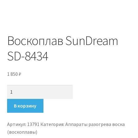
Воскоплав SunDream
SD-8434
1 850
₽
Количество
товара
Воскоплав
В корзину
SunDream
SD-
Артикул:
13791
Категория:
Аппараты разогрева воска
8434
(воскоплавы)