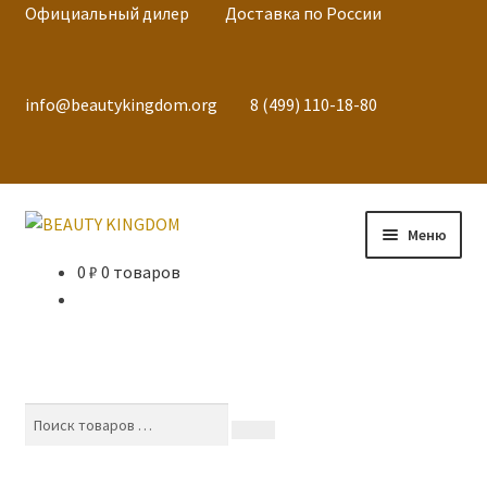
Официальный дилер
Доставка по России
info@beautykingdom.org
8 (499) 110-18-80
Меню
0
₽
0 товаров
Телефон: 8 (499) 110-18-80
Почта: info@beautykingdom.org
Главная
Поиск
товаров
Поиск
КАТАЛОГ
…