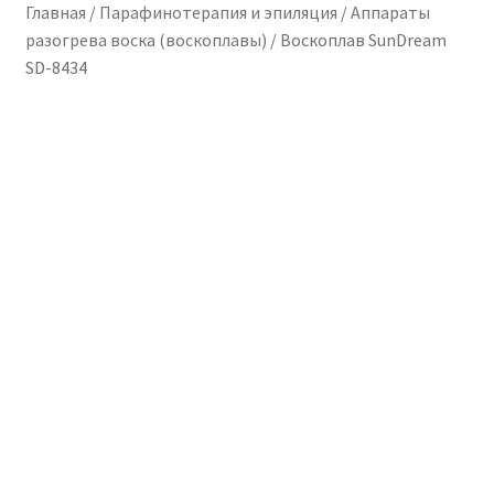
Главная
/
Парафинотерапия и эпиляция
/
Аппараты
Контакты
разогрева воска (воскоплавы)
/
Воскоплав SunDream
SD-8434
О компании
Доставка
Оплата
Корзина