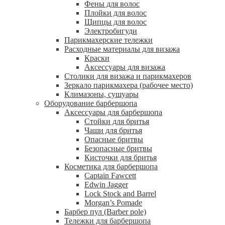
Фены для волос
Плойки для волос
Щипцы для волос
Электробигуди
Парикмахерские тележки
Расходные материалы для визажа
Краски
Аксессуары для визажа
Столики для визажа и парикмахеров
Зеркало парикмахера (рабочее место)
Климазоны, сушуары
Оборудование барбершопа
Аксессуары для барбершопа
Стойки для бритья
Чаши для бритья
Опасные бритвы
Безопасные бритвы
Кисточки для бритья
Косметика для барбершопа
Captain Fawcett
Edwin Jagger
Lock Stock and Barrel
Morgan’s Pomade
Барбер пул (Barber pole)
Тележки для барбершопа