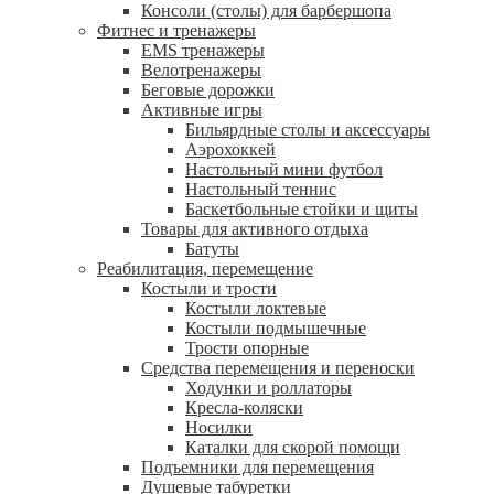
Консоли (столы) для барбершопа
Фитнес и тренажеры
EMS тренажеры
Велотренажеры
Беговые дорожки
Активные игры
Бильярдные столы и аксессуары
Аэрохоккей
Настольный мини футбол
Настольный теннис
Баскетбольные стойки и щиты
Товары для активного отдыха
Батуты
Реабилитация, перемещение
Костыли и трости
Костыли локтевые
Костыли подмышечные
Трости опорные
Средства перемещения и переноски
Ходунки и роллаторы
Кресла-коляски
Носилки
Каталки для скорой помощи
Подъемники для перемещения
Душевые табуретки