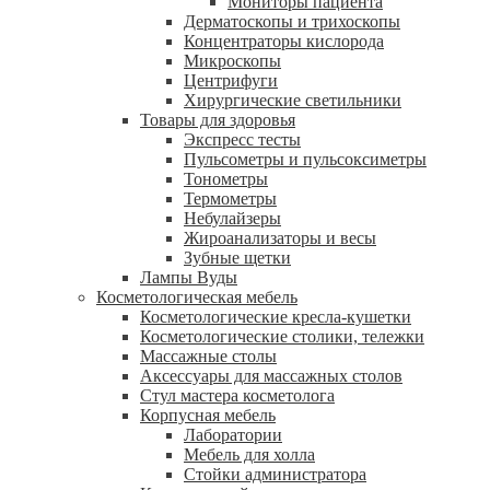
Мониторы пациента
Дерматоскопы и трихоскопы
Концентраторы кислорода
Микроскопы
Центрифуги
Xирургические светильники
Товары для здоровья
Экспресс тесты
Пульсометры и пульсоксиметры
Тонометры
Термометры
Небулайзеры
Жироанализаторы и весы
Зубные щетки
Лампы Вуды
Косметологическая мебель
Косметологические кресла-кушетки
Косметологические столики, тележки
Массажные столы
Аксессуары для массажных столов
Стул мастера косметолога
Корпусная мебель
Лаборатории
Мебель для холла
Стойки администратора