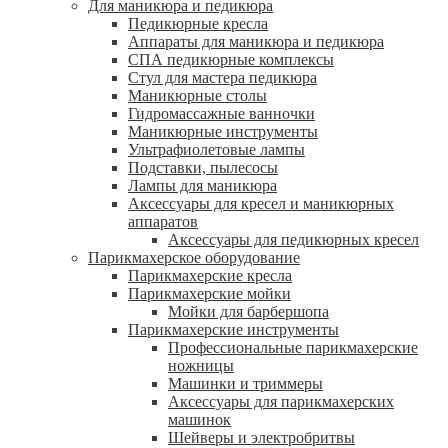
Для маникюра и педикюра
Педикюрные кресла
Аппараты для маникюра и педикюра
СПА педикюрные комплексы
Стул для мастера педикюра
Маникюрные столы
Гидромассажные ванночки
Маникюрные инструменты
Ультрафиолетовые лампы
Подставки, пылесосы
Лампы для маникюра
Аксессуары для кресел и маникюрных
аппаратов
Аксессуары для педикюрных кресел
Парикмахерское оборудование
Парикмахерские кресла
Парикмахерские мойки
Мойки для барбершопа
Парикмахерские инструменты
Профессиональные парикмахерские
ножницы
Машинки и триммеры
Аксессуары для парикмахерских
машинок
Шейверы и электробритвы