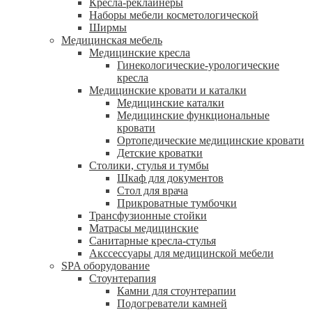
Кресла-реклайнеры
Наборы мебели косметологической
Ширмы
Медицинская мебель
Медицинские кресла
Гинекологические-урологические
кресла
Медицинские кровати и каталки
Медицинские каталки
Медицинские функциональные
кровати
Ортопедические медицинские кровати
Детские кроватки
Столики, стулья и тумбы
Шкаф для документов
Стол для врача
Прикроватные тумбочки
Трансфузионные стойки
Матрасы медицинские
Санитарные кресла-стулья
Акссессуары для медицинской мебели
SPA оборудование
Стоунтерапия
Камни для стоунтерапии
Подогреватели камней