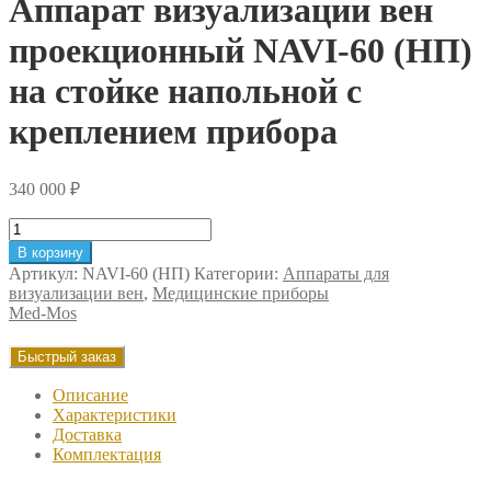
Аппарат визуализации вен
проекционный NAVI-60 (НП)
на стойке напольной с
креплением прибора
340 000
₽
Количество
товара
В корзину
Аппарат
Артикул:
NAVI-60 (НП)
Категории:
Аппараты для
визуализации
визуализации вен
,
Медицинские приборы
вен
Med-Mos
проекционный
NAVI-
Быстрый заказ
60
(НП)
Описание
на
Характеристики
стойке
Доставка
напольной
Комплектация
с
креплением