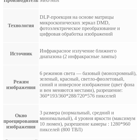
Производитель
Med-Mos
DLP-проекция на основе матрицы
микроскопических зеркал DMD,
Технология
фотоэлектрическое преобразование и
цифровая обработка изображений
Инфракрасное излучение ближнего
Источник
диапазона (2 инфракрасные лампы)
6 режимов света — базовый (монохромный),
зеленый, красный, светло-фиолетовый,
Режим
синий и инверсное изображение (цвет фона
изображения
и вен меняются местами), разрешение:
360*193/360*288/720*576 пикселей
3 размера (нормальный, средний и
Окно
минимальный), 4 уровня яркости (максимум
проецирования
10 люмен), разрешение камеры : 1280*960
изображения
пикселей (800 ТВЛ)