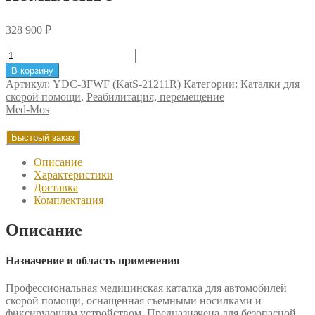
328 900
₽
Количество
товара
В корзину
Каталка
Артикул:
YDC-3FWF (KatS-21211R)
Категории:
Каталки для
для
скорой помощи
,
Реабилитация, перемещение
АСМП
Med-Mos
MED-
MOS
Быстрый заказ
YDC-
3FWF
Описание
(KatS-
Характеристики
21211R)
Доставка
со
Комплектация
съемными
носилками
Описание
и
фиксатором
в
Назначение и область применения
комплекте
Профессиональная медицинская каталка для автомобилей
скорой помощи, оснащенная съемными носилками и
фиксирующим устройством. Предназначена для безопасной