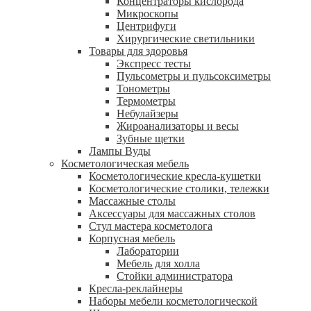
Концентраторы кислорода
Микроскопы
Центрифуги
Xирургические светильники
Товары для здоровья
Экспресс тесты
Пульсометры и пульсоксиметры
Тонометры
Термометры
Небулайзеры
Жироанализаторы и весы
Зубные щетки
Лампы Вуды
Косметологическая мебель
Косметологические кресла-кушетки
Косметологические столики, тележки
Массажные столы
Аксессуары для массажных столов
Стул мастера косметолога
Корпусная мебель
Лаборатории
Мебель для холла
Стойки администратора
Кресла-реклайнеры
Наборы мебели косметологической