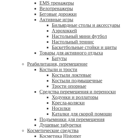
EMS тренажеры
Велотренажеры
Беговые дорожки
Активные игры
Бильярдные столы и аксессуары
Аэрохоккей
Настольный мини футбол
Настольный теннис
Баскетбольные стойки и щиты
Товары для активного отдыха
Батуты
Реабилитация, перемещение
Костыли и трости
Костыли локтевые
Костыли подмышечные
Трости опорные
Средства перемещения и переноски
Ходунки и роллаторы
Кресла-коляски
Носилки
Каталки для скорой помощи
Подъемники для перемещения
Душевые табуретки
Косметические средства
Косметика Histomer