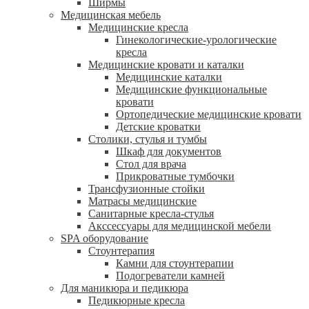
Ширмы
Медицинская мебель
Медицинские кресла
Гинекологические-урологические
кресла
Медицинские кровати и каталки
Медицинские каталки
Медицинские функциональные
кровати
Ортопедические медицинские кровати
Детские кроватки
Столики, стулья и тумбы
Шкаф для документов
Стол для врача
Прикроватные тумбочки
Трансфузионные стойки
Матрасы медицинские
Санитарные кресла-стулья
Акссессуары для медицинской мебели
SPA оборудование
Стоунтерапия
Камни для стоунтерапии
Подогреватели камней
Для маникюра и педикюра
Педикюрные кресла