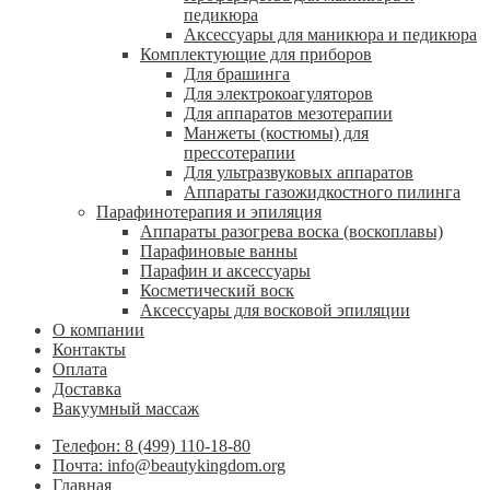
педикюра
Аксессуары для маникюра и педикюра
Комплектующие для приборов
Для брашинга
Для электрокоагуляторов
Для аппаратов мезотерапии
Манжеты (костюмы) для
прессотерапии
Для ультразвуковых аппаратов
Аппараты газожидкостного пилинга
Парафинотерапия и эпиляция
Аппараты разогрева воска (воскоплавы)
Парафиновые ванны
Парафин и аксессуары
Косметический воск
Аксессуары для восковой эпиляции
О компании
Контакты
Оплата
Доставка
Вакуумный массаж
Телефон: 8 (499) 110-18-80
Почта: info@beautykingdom.org
Главная