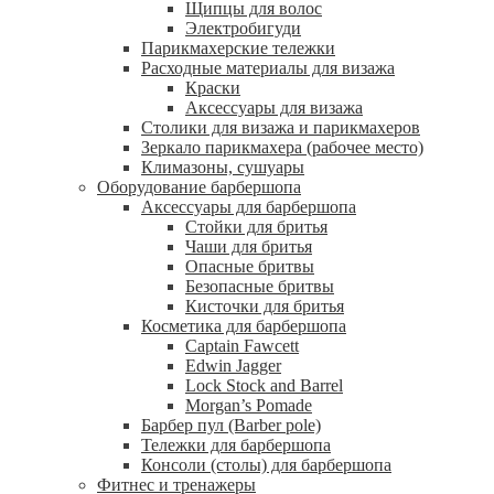
Щипцы для волос
Электробигуди
Парикмахерские тележки
Расходные материалы для визажа
Краски
Аксессуары для визажа
Столики для визажа и парикмахеров
Зеркало парикмахера (рабочее место)
Климазоны, сушуары
Оборудование барбершопа
Аксессуары для барбершопа
Стойки для бритья
Чаши для бритья
Опасные бритвы
Безопасные бритвы
Кисточки для бритья
Косметика для барбершопа
Captain Fawcett
Edwin Jagger
Lock Stock and Barrel
Morgan’s Pomade
Барбер пул (Barber pole)
Тележки для барбершопа
Консоли (столы) для барбершопа
Фитнес и тренажеры