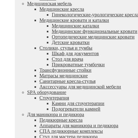
Медицинская мебель
Медицинские кресла
Гинекологические-урологические кресл
Медицинские кровати и каталки
Медицинские каталки
Медицинские функциональные кровати
Ортопедические медицинские кровати
Детские кроватки
Столики, стулья и тумбы
Шкаф для документов
Стол для врача
Прикроватные тумбочки
Трансфузионные стойки
Матрасы медицинские
Санитарные кресла-стулья
Акссессуары для медицинской мебели
SPA оборудование
Стоунтерапия
Камни для стоунтерапии
Подогреватели камней
Для маникюра и педикюра
Педикюрные кресла
Аппараты для маникюра и педикюра
СПА педикюрные комплексы
Стул для мастера педикюра