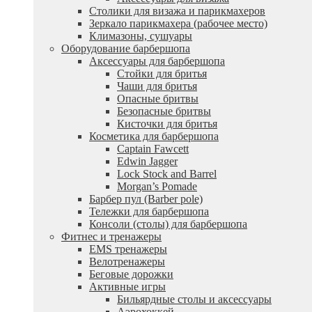
Столики для визажа и парикмахеров
Зеркало парикмахера (рабочее место)
Климазоны, сушуары
Оборудование барбершопа
Аксессуары для барбершопа
Стойки для бритья
Чаши для бритья
Опасные бритвы
Безопасные бритвы
Кисточки для бритья
Косметика для барбершопа
Captain Fawcett
Edwin Jagger
Lock Stock and Barrel
Morgan’s Pomade
Барбер пул (Barber pole)
Тележки для барбершопа
Консоли (столы) для барбершопа
Фитнес и тренажеры
EMS тренажеры
Велотренажеры
Беговые дорожки
Активные игры
Бильярдные столы и аксессуары
Аэрохоккей