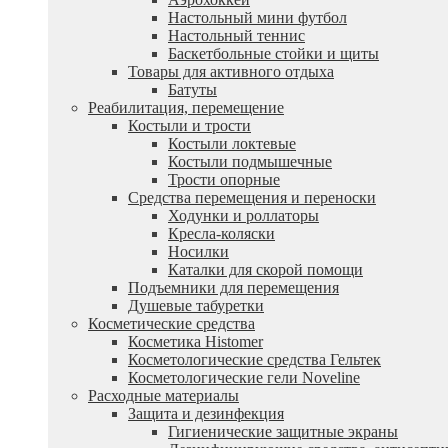
Настольный мини футбол
Настольный теннис
Баскетбольные стойки и щиты
Товары для активного отдыха
Батуты
Реабилитация, перемещение
Костыли и трости
Костыли локтевые
Костыли подмышечные
Трости опорные
Средства перемещения и переноски
Ходунки и роллаторы
Кресла-коляски
Носилки
Каталки для скорой помощи
Подъемники для перемещения
Душевые табуретки
Косметические средства
Косметика Histomer
Косметологические средства Гельтек
Косметологические гели Noveline
Расходные материалы
Защита и дезинфекция
Гигиенические защитные экраны