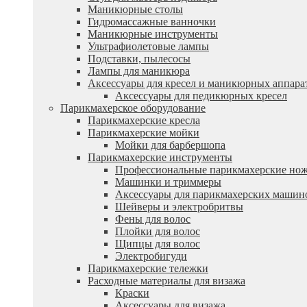
Маникюрные столы
Гидромассажные ванночки
Маникюрные инструменты
Ультрафиолетовые лампы
Подставки, пылесосы
Лампы для маникюра
Аксессуары для кресел и маникюрных аппара
Аксессуары для педикюрных кресел
Парикмахерское оборудование
Парикмахерские кресла
Парикмахерские мойки
Мойки для барбершопа
Парикмахерские инструменты
Профессиональные парикмахерские но
Машинки и триммеры
Аксессуары для парикмахерских машин
Шейверы и электробритвы
Фены для волос
Плойки для волос
Щипцы для волос
Электробигуди
Парикмахерские тележки
Расходные материалы для визажа
Краски
Аксессуары для визажа