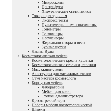
Микроскопы
Центрифуги
Xирургические светильники
Товары для здоровья
Экспресс тесты
Пульсометры и пульсоксиметры
Тонометры
Термометры
Небулайзеры
Жироанализаторы и весы
Зубные щетки
Лампы Вуды
Косметологическая мебель
Косметологические кресла-кушетки
Косметологические столики, тележки
Массажные столы
Аксессуары для массажных столов
Стул мастера косметолога
Корпусная мебель
Лаборатории
Мебель для холла
Стойки администратора
Кресла-реклайнеры
Наборы мебели косметологической
Ширмы