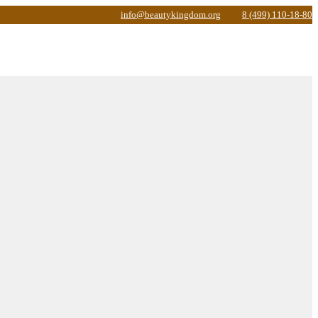
info@beautykingdom.org
8 (499) 110-18-80