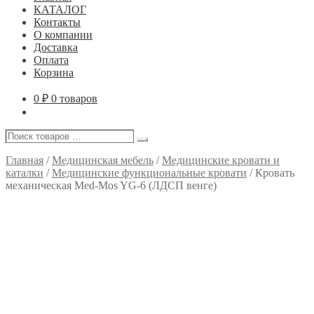
КАТАЛОГ
Контакты
О компании
Доставка
Оплата
Корзина
0
₽
0 товаров
Поиск
Поиск
товаров
…
Главная
/
Медицинская мебель
/
Медицинские кровати и
каталки
/
Медицинские функциональные кровати
/
Кровать
механическая Med-Mos YG-6 (ЛДСП венге)