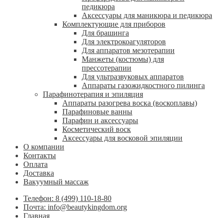
педикюра
Аксессуары для маникюра и педикюра
Комплектующие для приборов
Для брашинга
Для электрокоагуляторов
Для аппаратов мезотерапии
Манжеты (костюмы) для
прессотерапии
Для ультразвуковых аппаратов
Аппараты газожидкостного пилинга
Парафинотерапия и эпиляция
Аппараты разогрева воска (воскоплавы)
Парафиновые ванны
Парафин и аксессуары
Косметический воск
Аксессуары для восковой эпиляции
О компании
Контакты
Оплата
Доставка
Вакуумный массаж
Телефон: 8 (499) 110-18-80
Почта: info@beautykingdom.org
Главная