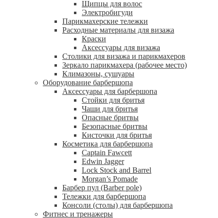
Щипцы для волос
Электробигуди
Парикмахерские тележки
Расходные материалы для визажа
Краски
Аксессуары для визажа
Столики для визажа и парикмахеров
Зеркало парикмахера (рабочее место)
Климазоны, сушуары
Оборудование барбершопа
Аксессуары для барбершопа
Стойки для бритья
Чаши для бритья
Опасные бритвы
Безопасные бритвы
Кисточки для бритья
Косметика для барбершопа
Captain Fawcett
Edwin Jagger
Lock Stock and Barrel
Morgan’s Pomade
Барбер пул (Barber pole)
Тележки для барбершопа
Консоли (столы) для барбершопа
Фитнес и тренажеры