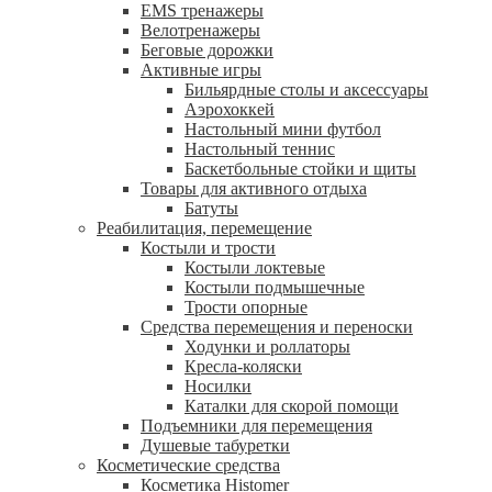
EMS тренажеры
Велотренажеры
Беговые дорожки
Активные игры
Бильярдные столы и аксессуары
Аэрохоккей
Настольный мини футбол
Настольный теннис
Баскетбольные стойки и щиты
Товары для активного отдыха
Батуты
Реабилитация, перемещение
Костыли и трости
Костыли локтевые
Костыли подмышечные
Трости опорные
Средства перемещения и переноски
Ходунки и роллаторы
Кресла-коляски
Носилки
Каталки для скорой помощи
Подъемники для перемещения
Душевые табуретки
Косметические средства
Косметика Histomer