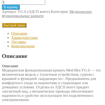
Количество
товара
В корзину
Кровать
Артикул:
YG-6 (ЛДСП венге)
Категория:
Медицинские
механическая
функциональные кровати
Med-
Mos
Быстрый заказ
YG-
6
Описание
(ЛДСП
Характеристики
венге)
Доставка
Комплектация
Описание
Описание
Медицинская функциональная кровать Med-Mos YG-6 — это
механическая модель с туалетным устройством, судном с
крышкой и функцией «кардиокресло». Предназначена для
комфортного ухода за пациентами в стационарах или
домашних условиях. Отделка из ЛДСП венге придает
элегантный вид, а механические приводы обеспечивают
надежность и удобство эксплуатации без подключения к
электропитанию.