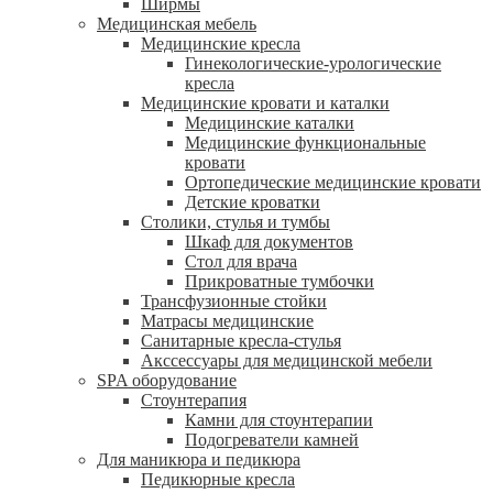
Ширмы
Медицинская мебель
Медицинские кресла
Гинекологические-урологические
кресла
Медицинские кровати и каталки
Медицинские каталки
Медицинские функциональные
кровати
Ортопедические медицинские кровати
Детские кроватки
Столики, стулья и тумбы
Шкаф для документов
Стол для врача
Прикроватные тумбочки
Трансфузионные стойки
Матрасы медицинские
Санитарные кресла-стулья
Акссессуары для медицинской мебели
SPA оборудование
Стоунтерапия
Камни для стоунтерапии
Подогреватели камней
Для маникюра и педикюра
Педикюрные кресла