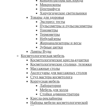
Концентраторы кислорода
Микроскопы
Центрифуги
Xирургические светильники
Товары для здоровья
Экспресс тесты
Пульсометры и пульсоксиметры
Тонометры
Термометры
Небулайзеры
Жироанализаторы и весы
Зубные щетки
Лампы Вуды
Косметологическая мебель
Косметологические кресла-кушетки
Косметологические столики, тележки
Массажные столы
Аксессуары для массажных столов
Стул мастера косметолога
Корпусная мебель
Лаборатории
Мебель для холла
Стойки администратора
Кресла-реклайнеры
Наборы мебели косметологической