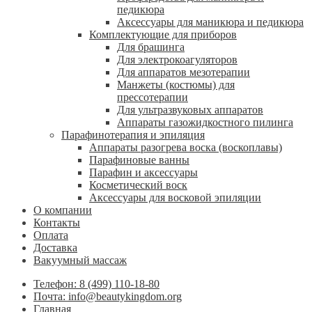
педикюра
Аксессуары для маникюра и педикюра
Комплектующие для приборов
Для брашинга
Для электрокоагуляторов
Для аппаратов мезотерапии
Манжеты (костюмы) для
прессотерапии
Для ультразвуковых аппаратов
Аппараты газожидкостного пилинга
Парафинотерапия и эпиляция
Аппараты разогрева воска (воскоплавы)
Парафиновые ванны
Парафин и аксессуары
Косметический воск
Аксессуары для восковой эпиляции
О компании
Контакты
Оплата
Доставка
Вакуумный массаж
Телефон: 8 (499) 110-18-80
Почта: info@beautykingdom.org
Главная