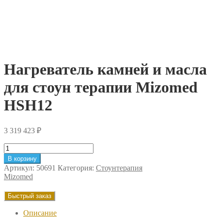
Нагреватель камней и масла
для стоун терапии Mizomed
HSH12
3 319 423
₽
Количество
товара
В корзину
Нагреватель
Артикул:
50691
Категория:
Стоунтерапия
камней
Mizomed
и
масла
Быстрый заказ
для
стоун
Описание
терапии