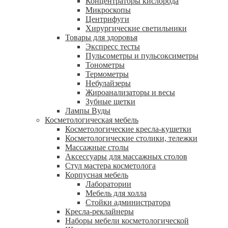
Концентраторы кислорода
Микроскопы
Центрифуги
Xирургические светильники
Товары для здоровья
Экспресс тесты
Пульсометры и пульсоксиметры
Тонометры
Термометры
Небулайзеры
Жироанализаторы и весы
Зубные щетки
Лампы Вуды
Косметологическая мебель
Косметологические кресла-кушетки
Косметологические столики, тележки
Массажные столы
Аксессуары для массажных столов
Стул мастера косметолога
Корпусная мебель
Лаборатории
Мебель для холла
Стойки администратора
Кресла-реклайнеры
Наборы мебели косметологической