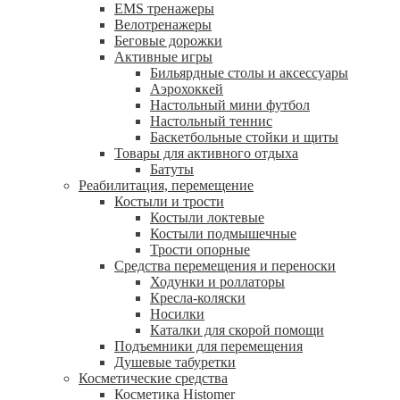
EMS тренажеры
Велотренажеры
Беговые дорожки
Активные игры
Бильярдные столы и аксессуары
Аэрохоккей
Настольный мини футбол
Настольный теннис
Баскетбольные стойки и щиты
Товары для активного отдыха
Батуты
Реабилитация, перемещение
Костыли и трости
Костыли локтевые
Костыли подмышечные
Трости опорные
Средства перемещения и переноски
Ходунки и роллаторы
Кресла-коляски
Носилки
Каталки для скорой помощи
Подъемники для перемещения
Душевые табуретки
Косметические средства
Косметика Histomer