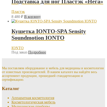
Подставка для ног Пластэк «Нега»
вариаций.
Опции
Пластэк
можно
выбрать
8 480
₽
В корзину
на
странице
товара.
Кушетка IONTO-SPA Sensity
Soundmotion IONTO
IONTO
Под заказ
Подробнее
Мы поставляем оборудование и мебель для медицины и косметологии
от известных производителей. В нашем каталоге вы найдёте весь
ассортимент продукции, прошедшей стандартизацию и
сертификацию.
Каталог
Аппаратная косметология
Косметологическая мебель
Медицинские приборы