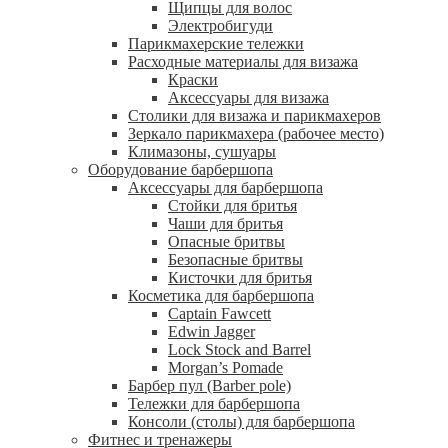
Щипцы для волос
Электробигуди
Парикмахерские тележки
Расходные материалы для визажа
Краски
Аксессуары для визажа
Столики для визажа и парикмахеров
Зеркало парикмахера (рабочее место)
Климазоны, сушуары
Оборудование барбершопа
Аксессуары для барбершопа
Стойки для бритья
Чаши для бритья
Опасные бритвы
Безопасные бритвы
Кисточки для бритья
Косметика для барбершопа
Captain Fawcett
Edwin Jagger
Lock Stock and Barrel
Morgan’s Pomade
Барбер пул (Barber pole)
Тележки для барбершопа
Консоли (столы) для барбершопа
Фитнес и тренажеры