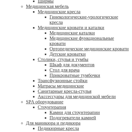
Ширмы
Медицинская мебель
Медицинские кресла
Гинекологические-урологические
кресла
Медицинские кровати и каталки
Медицинские каталки
Медицинские функциональные
кровати
Ортопедические медицинские кровати
Детские кроватки
Столики, стулья и тумбы
Шкаф для документов
Стол для врача
Прикроватные тумбочки
Трансфузионные стойки
Матрасы медицинские
Санитарные кресла-стулья
Акссессуары для медицинской мебели
SPA оборудование
Стоунтерапия
Камни для стоунтерапии
Подогреватели камней
Для маникюра и педикюра
Педикюрные кресла