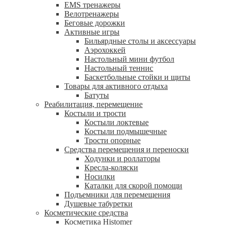
EMS тренажеры
Велотренажеры
Беговые дорожки
Активные игры
Бильярдные столы и аксессуары
Аэрохоккей
Настольный мини футбол
Настольный теннис
Баскетбольные стойки и щиты
Товары для активного отдыха
Батуты
Реабилитация, перемещение
Костыли и трости
Костыли локтевые
Костыли подмышечные
Трости опорные
Средства перемещения и переноски
Ходунки и роллаторы
Кресла-коляски
Носилки
Каталки для скорой помощи
Подъемники для перемещения
Душевые табуретки
Косметические средства
Косметика Histomer