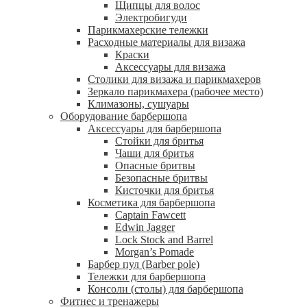
Щипцы для волос
Электробигуди
Парикмахерские тележки
Расходные материалы для визажа
Краски
Аксессуары для визажа
Столики для визажа и парикмахеров
Зеркало парикмахера (рабочее место)
Климазоны, сушуары
Оборудование барбершопа
Аксессуары для барбершопа
Стойки для бритья
Чаши для бритья
Опасные бритвы
Безопасные бритвы
Кисточки для бритья
Косметика для барбершопа
Captain Fawcett
Edwin Jagger
Lock Stock and Barrel
Morgan’s Pomade
Барбер пул (Barber pole)
Тележки для барбершопа
Консоли (столы) для барбершопа
Фитнес и тренажеры