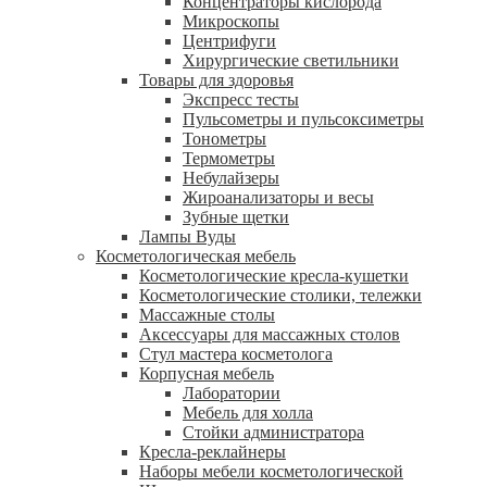
Концентраторы кислорода
Микроскопы
Центрифуги
Xирургические светильники
Товары для здоровья
Экспресс тесты
Пульсометры и пульсоксиметры
Тонометры
Термометры
Небулайзеры
Жироанализаторы и весы
Зубные щетки
Лампы Вуды
Косметологическая мебель
Косметологические кресла-кушетки
Косметологические столики, тележки
Массажные столы
Аксессуары для массажных столов
Стул мастера косметолога
Корпусная мебель
Лаборатории
Мебель для холла
Стойки администратора
Кресла-реклайнеры
Наборы мебели косметологической