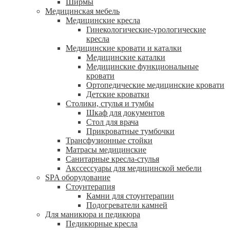
Ширмы
Медицинская мебель
Медицинские кресла
Гинекологические-урологические
кресла
Медицинские кровати и каталки
Медицинские каталки
Медицинские функциональные
кровати
Ортопедические медицинские кровати
Детские кроватки
Столики, стулья и тумбы
Шкаф для документов
Стол для врача
Прикроватные тумбочки
Трансфузионные стойки
Матрасы медицинские
Санитарные кресла-стулья
Акссессуары для медицинской мебели
SPA оборудование
Стоунтерапия
Камни для стоунтерапии
Подогреватели камней
Для маникюра и педикюра
Педикюрные кресла