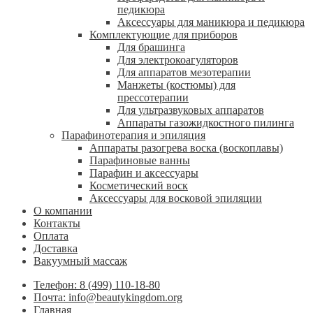
педикюра
Аксессуары для маникюра и педикюра
Комплектующие для приборов
Для брашинга
Для электрокоагуляторов
Для аппаратов мезотерапии
Манжеты (костюмы) для
прессотерапии
Для ультразвуковых аппаратов
Аппараты газожидкостного пилинга
Парафинотерапия и эпиляция
Аппараты разогрева воска (воскоплавы)
Парафиновые ванны
Парафин и аксессуары
Косметический воск
Аксессуары для восковой эпиляции
О компании
Контакты
Оплата
Доставка
Вакуумный массаж
Телефон: 8 (499) 110-18-80
Почта: info@beautykingdom.org
Главная