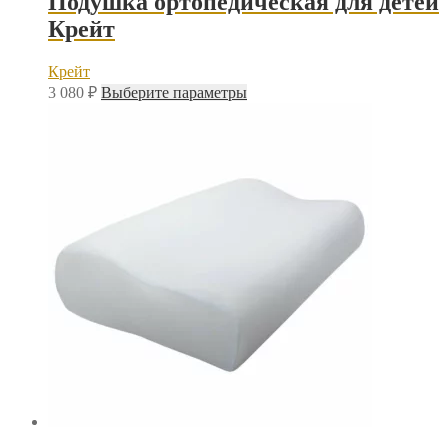
Подушка ортопедическая для детей
Крейт
Крейт
Этот
3 080
₽
Выберите параметры
товар
имеет
несколько
вариаций.
Опции
можно
выбрать
на
странице
товара.