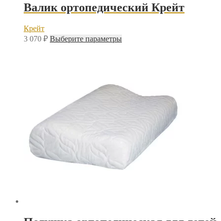
Валик ортопедический Крейт
Крейт
Этот
3 070
₽
Выберите параметры
товар
имеет
несколько
вариаций.
Опции
можно
выбрать
на
странице
товара.