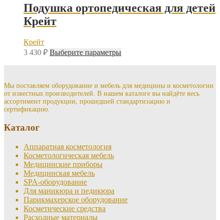
Подушка ортопедическая для детей
Крейт
Крейт
Этот
3 430
₽
Выберите параметры
товар
имеет
несколько
вариаций.
Мы поставляем оборудование и мебель для медицины и косметологии
от известных производителей. В нашем каталоге вы найдёте весь
Опции
ассортимент продукции, прошедшей стандартизацию и
можно
сертификацию.
выбрать
на
Каталог
странице
товара.
Аппаратная косметология
Косметологическая мебель
Медицинские приборы
Медицинская мебель
SPA-оборудование
Для маникюра и педикюра
Парикмахерское оборудование
Косметические средства
Расходные материалы